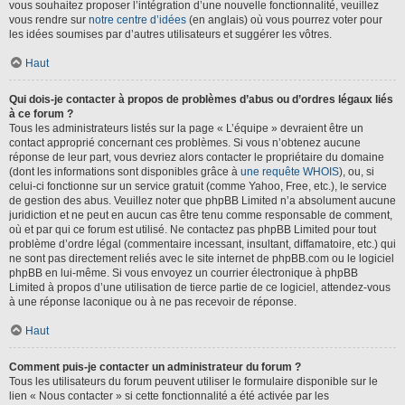
vous souhaitez proposer l’intégration d’une nouvelle fonctionnalité, veuillez
vous rendre sur
notre centre d’idées
(en anglais) où vous pourrez voter pour
les idées soumises par d’autres utilisateurs et suggérer les vôtres.
Haut
Qui dois-je contacter à propos de problèmes d’abus ou d’ordres légaux liés
à ce forum ?
Tous les administrateurs listés sur la page « L’équipe » devraient être un
contact approprié concernant ces problèmes. Si vous n’obtenez aucune
réponse de leur part, vous devriez alors contacter le propriétaire du domaine
(dont les informations sont disponibles grâce à
une requête WHOIS
), ou, si
celui-ci fonctionne sur un service gratuit (comme Yahoo, Free, etc.), le service
de gestion des abus. Veuillez noter que phpBB Limited n’a absolument aucune
juridiction et ne peut en aucun cas être tenu comme responsable de comment,
où et par qui ce forum est utilisé. Ne contactez pas phpBB Limited pour tout
problème d’ordre légal (commentaire incessant, insultant, diffamatoire, etc.) qui
ne sont pas directement reliés avec le site internet de phpBB.com ou le logiciel
phpBB en lui-même. Si vous envoyez un courrier électronique à phpBB
Limited à propos d’une utilisation de tierce partie de ce logiciel, attendez-vous
à une réponse laconique ou à ne pas recevoir de réponse.
Haut
Comment puis-je contacter un administrateur du forum ?
Tous les utilisateurs du forum peuvent utiliser le formulaire disponible sur le
lien « Nous contacter » si cette fonctionnalité a été activée par les