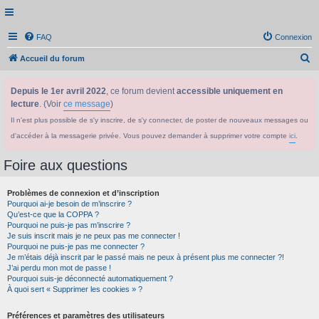
FAQ
Connexion
R
Accueil du forum
e
Depuis le 1er avril 2022
, ce forum devient
accessible uniquement en
c
lecture
. (Voir
ce message
)
h
Il n'est plus possible de s'y inscrire, de s'y connecter, de poster de nouveaux messages ou
e
d'accéder à la messagerie privée. Vous pouvez demander à supprimer votre compte
ici
.
r
c
Foire aux questions
h
Problèmes de connexion et d’inscription
e
Pourquoi ai-je besoin de m’inscrire ?
r
Qu’est-ce que la COPPA ?
Pourquoi ne puis-je pas m’inscrire ?
Je suis inscrit mais je ne peux pas me connecter !
Pourquoi ne puis-je pas me connecter ?
Je m’étais déjà inscrit par le passé mais ne peux à présent plus me connecter ?!
J’ai perdu mon mot de passe !
Pourquoi suis-je déconnecté automatiquement ?
À quoi sert « Supprimer les cookies » ?
Préférences et paramètres des utilisateurs