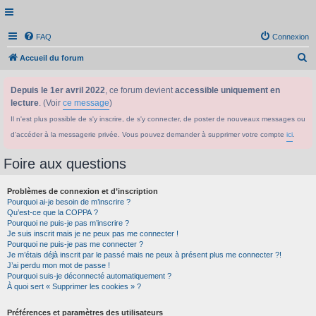
FAQ
Connexion
R
Accueil du forum
e
Depuis le 1er avril 2022
, ce forum devient
accessible uniquement en
c
lecture
. (Voir
ce message
)
h
Il n'est plus possible de s'y inscrire, de s'y connecter, de poster de nouveaux messages ou
e
d'accéder à la messagerie privée. Vous pouvez demander à supprimer votre compte
ici
.
r
c
Foire aux questions
h
Problèmes de connexion et d’inscription
e
Pourquoi ai-je besoin de m’inscrire ?
r
Qu’est-ce que la COPPA ?
Pourquoi ne puis-je pas m’inscrire ?
Je suis inscrit mais je ne peux pas me connecter !
Pourquoi ne puis-je pas me connecter ?
Je m’étais déjà inscrit par le passé mais ne peux à présent plus me connecter ?!
J’ai perdu mon mot de passe !
Pourquoi suis-je déconnecté automatiquement ?
À quoi sert « Supprimer les cookies » ?
Préférences et paramètres des utilisateurs