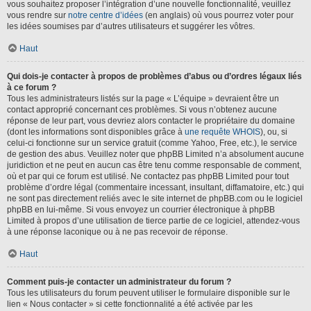
vous souhaitez proposer l’intégration d’une nouvelle fonctionnalité, veuillez
vous rendre sur
notre centre d’idées
(en anglais) où vous pourrez voter pour
les idées soumises par d’autres utilisateurs et suggérer les vôtres.
Haut
Qui dois-je contacter à propos de problèmes d’abus ou d’ordres légaux liés
à ce forum ?
Tous les administrateurs listés sur la page « L’équipe » devraient être un
contact approprié concernant ces problèmes. Si vous n’obtenez aucune
réponse de leur part, vous devriez alors contacter le propriétaire du domaine
(dont les informations sont disponibles grâce à
une requête WHOIS
), ou, si
celui-ci fonctionne sur un service gratuit (comme Yahoo, Free, etc.), le service
de gestion des abus. Veuillez noter que phpBB Limited n’a absolument aucune
juridiction et ne peut en aucun cas être tenu comme responsable de comment,
où et par qui ce forum est utilisé. Ne contactez pas phpBB Limited pour tout
problème d’ordre légal (commentaire incessant, insultant, diffamatoire, etc.) qui
ne sont pas directement reliés avec le site internet de phpBB.com ou le logiciel
phpBB en lui-même. Si vous envoyez un courrier électronique à phpBB
Limited à propos d’une utilisation de tierce partie de ce logiciel, attendez-vous
à une réponse laconique ou à ne pas recevoir de réponse.
Haut
Comment puis-je contacter un administrateur du forum ?
Tous les utilisateurs du forum peuvent utiliser le formulaire disponible sur le
lien « Nous contacter » si cette fonctionnalité a été activée par les