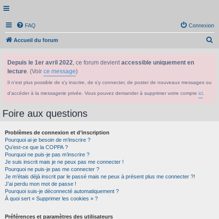
FAQ
Connexion
R
Accueil du forum
e
Depuis le 1er avril 2022
, ce forum devient
accessible uniquement en
c
lecture
. (Voir
ce message
)
h
Il n'est plus possible de s'y inscrire, de s'y connecter, de poster de nouveaux messages ou
e
d'accéder à la messagerie privée. Vous pouvez demander à supprimer votre compte
ici
.
r
c
Foire aux questions
h
Problèmes de connexion et d’inscription
e
Pourquoi ai-je besoin de m’inscrire ?
r
Qu’est-ce que la COPPA ?
Pourquoi ne puis-je pas m’inscrire ?
Je suis inscrit mais je ne peux pas me connecter !
Pourquoi ne puis-je pas me connecter ?
Je m’étais déjà inscrit par le passé mais ne peux à présent plus me connecter ?!
J’ai perdu mon mot de passe !
Pourquoi suis-je déconnecté automatiquement ?
À quoi sert « Supprimer les cookies » ?
Préférences et paramètres des utilisateurs