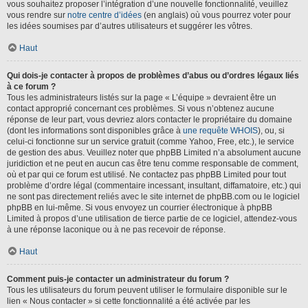
vous souhaitez proposer l’intégration d’une nouvelle fonctionnalité, veuillez
vous rendre sur
notre centre d’idées
(en anglais) où vous pourrez voter pour
les idées soumises par d’autres utilisateurs et suggérer les vôtres.
Haut
Qui dois-je contacter à propos de problèmes d’abus ou d’ordres légaux liés
à ce forum ?
Tous les administrateurs listés sur la page « L’équipe » devraient être un
contact approprié concernant ces problèmes. Si vous n’obtenez aucune
réponse de leur part, vous devriez alors contacter le propriétaire du domaine
(dont les informations sont disponibles grâce à
une requête WHOIS
), ou, si
celui-ci fonctionne sur un service gratuit (comme Yahoo, Free, etc.), le service
de gestion des abus. Veuillez noter que phpBB Limited n’a absolument aucune
juridiction et ne peut en aucun cas être tenu comme responsable de comment,
où et par qui ce forum est utilisé. Ne contactez pas phpBB Limited pour tout
problème d’ordre légal (commentaire incessant, insultant, diffamatoire, etc.) qui
ne sont pas directement reliés avec le site internet de phpBB.com ou le logiciel
phpBB en lui-même. Si vous envoyez un courrier électronique à phpBB
Limited à propos d’une utilisation de tierce partie de ce logiciel, attendez-vous
à une réponse laconique ou à ne pas recevoir de réponse.
Haut
Comment puis-je contacter un administrateur du forum ?
Tous les utilisateurs du forum peuvent utiliser le formulaire disponible sur le
lien « Nous contacter » si cette fonctionnalité a été activée par les