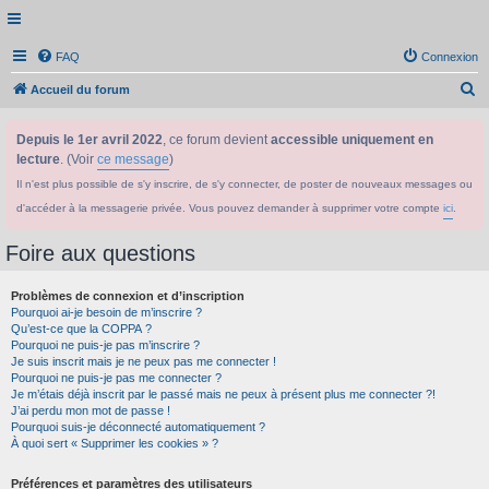
FAQ
Connexion
R
Accueil du forum
e
Depuis le 1er avril 2022
, ce forum devient
accessible uniquement en
c
lecture
. (Voir
ce message
)
h
Il n'est plus possible de s'y inscrire, de s'y connecter, de poster de nouveaux messages ou
e
d'accéder à la messagerie privée. Vous pouvez demander à supprimer votre compte
ici
.
r
c
Foire aux questions
h
Problèmes de connexion et d’inscription
e
Pourquoi ai-je besoin de m’inscrire ?
r
Qu’est-ce que la COPPA ?
Pourquoi ne puis-je pas m’inscrire ?
Je suis inscrit mais je ne peux pas me connecter !
Pourquoi ne puis-je pas me connecter ?
Je m’étais déjà inscrit par le passé mais ne peux à présent plus me connecter ?!
J’ai perdu mon mot de passe !
Pourquoi suis-je déconnecté automatiquement ?
À quoi sert « Supprimer les cookies » ?
Préférences et paramètres des utilisateurs