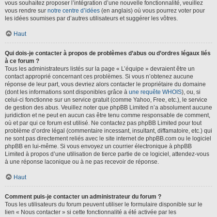
vous souhaitez proposer l’intégration d’une nouvelle fonctionnalité, veuillez
vous rendre sur
notre centre d’idées
(en anglais) où vous pourrez voter pour
les idées soumises par d’autres utilisateurs et suggérer les vôtres.
Haut
Qui dois-je contacter à propos de problèmes d’abus ou d’ordres légaux liés
à ce forum ?
Tous les administrateurs listés sur la page « L’équipe » devraient être un
contact approprié concernant ces problèmes. Si vous n’obtenez aucune
réponse de leur part, vous devriez alors contacter le propriétaire du domaine
(dont les informations sont disponibles grâce à
une requête WHOIS
), ou, si
celui-ci fonctionne sur un service gratuit (comme Yahoo, Free, etc.), le service
de gestion des abus. Veuillez noter que phpBB Limited n’a absolument aucune
juridiction et ne peut en aucun cas être tenu comme responsable de comment,
où et par qui ce forum est utilisé. Ne contactez pas phpBB Limited pour tout
problème d’ordre légal (commentaire incessant, insultant, diffamatoire, etc.) qui
ne sont pas directement reliés avec le site internet de phpBB.com ou le logiciel
phpBB en lui-même. Si vous envoyez un courrier électronique à phpBB
Limited à propos d’une utilisation de tierce partie de ce logiciel, attendez-vous
à une réponse laconique ou à ne pas recevoir de réponse.
Haut
Comment puis-je contacter un administrateur du forum ?
Tous les utilisateurs du forum peuvent utiliser le formulaire disponible sur le
lien « Nous contacter » si cette fonctionnalité a été activée par les