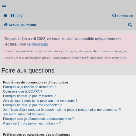
FAQ
Connexion
R
Accueil du forum
e
Depuis le 1er avril 2022
, ce forum devient
accessible uniquement en
c
lecture
. (Voir
ce message
)
h
Il n'est plus possible de s'y inscrire, de s'y connecter, de poster de nouveaux messages ou
e
d'accéder à la messagerie privée. Vous pouvez demander à supprimer votre compte
ici
.
r
c
Foire aux questions
h
Problèmes de connexion et d’inscription
e
Pourquoi ai-je besoin de m’inscrire ?
r
Qu’est-ce que la COPPA ?
Pourquoi ne puis-je pas m’inscrire ?
Je suis inscrit mais je ne peux pas me connecter !
Pourquoi ne puis-je pas me connecter ?
Je m’étais déjà inscrit par le passé mais ne peux à présent plus me connecter ?!
J’ai perdu mon mot de passe !
Pourquoi suis-je déconnecté automatiquement ?
À quoi sert « Supprimer les cookies » ?
Préférences et paramètres des utilisateurs