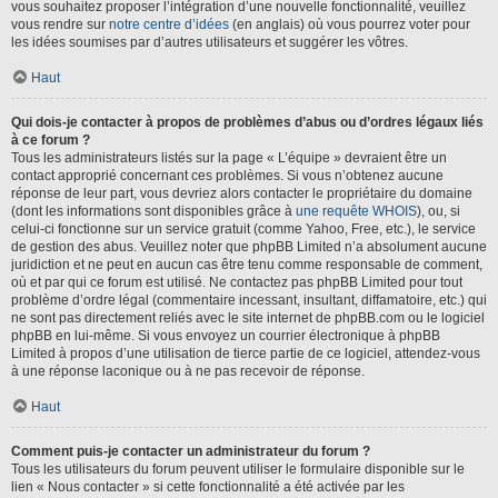
vous souhaitez proposer l’intégration d’une nouvelle fonctionnalité, veuillez
vous rendre sur
notre centre d’idées
(en anglais) où vous pourrez voter pour
les idées soumises par d’autres utilisateurs et suggérer les vôtres.
Haut
Qui dois-je contacter à propos de problèmes d’abus ou d’ordres légaux liés
à ce forum ?
Tous les administrateurs listés sur la page « L’équipe » devraient être un
contact approprié concernant ces problèmes. Si vous n’obtenez aucune
réponse de leur part, vous devriez alors contacter le propriétaire du domaine
(dont les informations sont disponibles grâce à
une requête WHOIS
), ou, si
celui-ci fonctionne sur un service gratuit (comme Yahoo, Free, etc.), le service
de gestion des abus. Veuillez noter que phpBB Limited n’a absolument aucune
juridiction et ne peut en aucun cas être tenu comme responsable de comment,
où et par qui ce forum est utilisé. Ne contactez pas phpBB Limited pour tout
problème d’ordre légal (commentaire incessant, insultant, diffamatoire, etc.) qui
ne sont pas directement reliés avec le site internet de phpBB.com ou le logiciel
phpBB en lui-même. Si vous envoyez un courrier électronique à phpBB
Limited à propos d’une utilisation de tierce partie de ce logiciel, attendez-vous
à une réponse laconique ou à ne pas recevoir de réponse.
Haut
Comment puis-je contacter un administrateur du forum ?
Tous les utilisateurs du forum peuvent utiliser le formulaire disponible sur le
lien « Nous contacter » si cette fonctionnalité a été activée par les