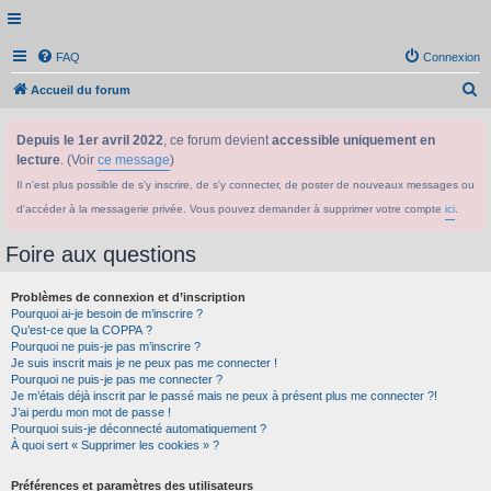
FAQ
Connexion
R
Accueil du forum
e
Depuis le 1er avril 2022
, ce forum devient
accessible uniquement en
c
lecture
. (Voir
ce message
)
h
Il n'est plus possible de s'y inscrire, de s'y connecter, de poster de nouveaux messages ou
e
d'accéder à la messagerie privée. Vous pouvez demander à supprimer votre compte
ici
.
r
c
Foire aux questions
h
Problèmes de connexion et d’inscription
e
Pourquoi ai-je besoin de m’inscrire ?
r
Qu’est-ce que la COPPA ?
Pourquoi ne puis-je pas m’inscrire ?
Je suis inscrit mais je ne peux pas me connecter !
Pourquoi ne puis-je pas me connecter ?
Je m’étais déjà inscrit par le passé mais ne peux à présent plus me connecter ?!
J’ai perdu mon mot de passe !
Pourquoi suis-je déconnecté automatiquement ?
À quoi sert « Supprimer les cookies » ?
Préférences et paramètres des utilisateurs