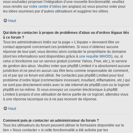
vous souhaitez proposer l’intégration d’une nouvelle fonctionnalité, veuillez
vous rendre sur
notre centre d’idées
(en anglais) où vous pourrez voter pour
les idées soumises par d’autres utilisateurs et suggérer les vôtres.
Haut
Qui dois-je contacter à propos de problèmes d’abus ou d’ordres légaux liés
à ce forum ?
Tous les administrateurs listés sur la page « L’équipe » devraient être un
contact approprié concernant ces problèmes. Si vous n’obtenez aucune
réponse de leur part, vous devriez alors contacter le propriétaire du domaine
(dont les informations sont disponibles grâce à
une requête WHOIS
), ou, si
celui-ci fonctionne sur un service gratuit (comme Yahoo, Free, etc.), le service
de gestion des abus. Veuillez noter que phpBB Limited n’a absolument aucune
juridiction et ne peut en aucun cas être tenu comme responsable de comment,
où et par qui ce forum est utilisé. Ne contactez pas phpBB Limited pour tout
problème d’ordre légal (commentaire incessant, insultant, diffamatoire, etc.) qui
ne sont pas directement reliés avec le site internet de phpBB.com ou le logiciel
phpBB en lui-même. Si vous envoyez un courrier électronique à phpBB
Limited à propos d’une utilisation de tierce partie de ce logiciel, attendez-vous
à une réponse laconique ou à ne pas recevoir de réponse.
Haut
Comment puis-je contacter un administrateur du forum ?
Tous les utilisateurs du forum peuvent utiliser le formulaire disponible sur le
lien « Nous contacter » si cette fonctionnalité a été activée par les