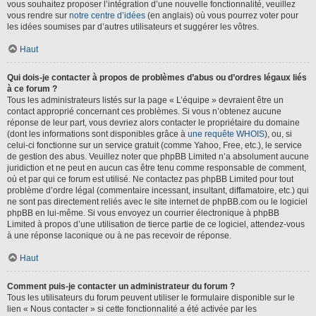
vous souhaitez proposer l’intégration d’une nouvelle fonctionnalité, veuillez
vous rendre sur
notre centre d’idées
(en anglais) où vous pourrez voter pour
les idées soumises par d’autres utilisateurs et suggérer les vôtres.
Haut
Qui dois-je contacter à propos de problèmes d’abus ou d’ordres légaux liés
à ce forum ?
Tous les administrateurs listés sur la page « L’équipe » devraient être un
contact approprié concernant ces problèmes. Si vous n’obtenez aucune
réponse de leur part, vous devriez alors contacter le propriétaire du domaine
(dont les informations sont disponibles grâce à
une requête WHOIS
), ou, si
celui-ci fonctionne sur un service gratuit (comme Yahoo, Free, etc.), le service
de gestion des abus. Veuillez noter que phpBB Limited n’a absolument aucune
juridiction et ne peut en aucun cas être tenu comme responsable de comment,
où et par qui ce forum est utilisé. Ne contactez pas phpBB Limited pour tout
problème d’ordre légal (commentaire incessant, insultant, diffamatoire, etc.) qui
ne sont pas directement reliés avec le site internet de phpBB.com ou le logiciel
phpBB en lui-même. Si vous envoyez un courrier électronique à phpBB
Limited à propos d’une utilisation de tierce partie de ce logiciel, attendez-vous
à une réponse laconique ou à ne pas recevoir de réponse.
Haut
Comment puis-je contacter un administrateur du forum ?
Tous les utilisateurs du forum peuvent utiliser le formulaire disponible sur le
lien « Nous contacter » si cette fonctionnalité a été activée par les