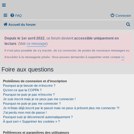
FAQ
Connexion
R
Accueil du forum
e
Depuis le 1er avril 2022
, ce forum devient
accessible uniquement en
c
lecture
. (Voir
ce message
)
h
Il n'est plus possible de s'y inscrire, de s'y connecter, de poster de nouveaux messages ou
e
d'accéder à la messagerie privée. Vous pouvez demander à supprimer votre compte
ici
.
r
c
Foire aux questions
h
Problèmes de connexion et d’inscription
e
Pourquoi ai-je besoin de m’inscrire ?
r
Qu’est-ce que la COPPA ?
Pourquoi ne puis-je pas m’inscrire ?
Je suis inscrit mais je ne peux pas me connecter !
Pourquoi ne puis-je pas me connecter ?
Je m’étais déjà inscrit par le passé mais ne peux à présent plus me connecter ?!
J’ai perdu mon mot de passe !
Pourquoi suis-je déconnecté automatiquement ?
À quoi sert « Supprimer les cookies » ?
Préférences et paramètres des utilisateurs