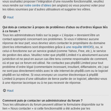
vous souhaitez proposer l’intégration d’une nouvelle fonctionnalité, veuillez
vous rendre sur
notre centre d’idées
(en anglais) où vous pourrez voter pour
les idées soumises par d’autres utilisateurs et suggérer les vôtres.
Haut
Qui dois-je contacter à propos de problèmes d’abus ou d’ordres légaux liés
à ce forum ?
Tous les administrateurs listés sur la page « L’équipe » devraient être un
contact approprié concernant ces problèmes. Si vous n’obtenez aucune
réponse de leur part, vous devriez alors contacter le propriétaire du domaine
(dont les informations sont disponibles grâce à
une requête WHOIS
), ou, si
celui-ci fonctionne sur un service gratuit (comme Yahoo, Free, etc.), le service
de gestion des abus. Veuillez noter que phpBB Limited n’a absolument aucune
juridiction et ne peut en aucun cas être tenu comme responsable de comment,
où et par qui ce forum est utilisé. Ne contactez pas phpBB Limited pour tout
problème d’ordre légal (commentaire incessant, insultant, diffamatoire, etc.) qui
ne sont pas directement reliés avec le site internet de phpBB.com ou le logiciel
phpBB en lui-même. Si vous envoyez un courrier électronique à phpBB
Limited à propos d’une utilisation de tierce partie de ce logiciel, attendez-vous
à une réponse laconique ou à ne pas recevoir de réponse.
Haut
Comment puis-je contacter un administrateur du forum ?
Tous les utilisateurs du forum peuvent utiliser le formulaire disponible sur le
lien « Nous contacter » si cette fonctionnalité a été activée par les