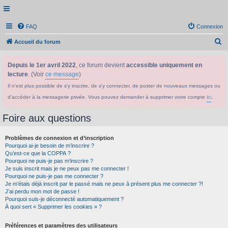
FAQ
Connexion
R
Accueil du forum
e
Depuis le 1er avril 2022
, ce forum devient
accessible uniquement en
c
lecture
. (Voir
ce message
)
h
Il n'est plus possible de s'y inscrire, de s'y connecter, de poster de nouveaux messages ou
e
d'accéder à la messagerie privée. Vous pouvez demander à supprimer votre compte
ici
.
r
c
Foire aux questions
h
Problèmes de connexion et d’inscription
e
Pourquoi ai-je besoin de m’inscrire ?
r
Qu’est-ce que la COPPA ?
Pourquoi ne puis-je pas m’inscrire ?
Je suis inscrit mais je ne peux pas me connecter !
Pourquoi ne puis-je pas me connecter ?
Je m’étais déjà inscrit par le passé mais ne peux à présent plus me connecter ?!
J’ai perdu mon mot de passe !
Pourquoi suis-je déconnecté automatiquement ?
À quoi sert « Supprimer les cookies » ?
Préférences et paramètres des utilisateurs