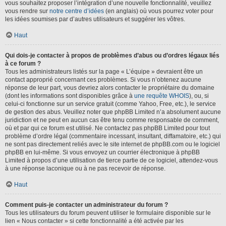
vous souhaitez proposer l’intégration d’une nouvelle fonctionnalité, veuillez
vous rendre sur
notre centre d’idées
(en anglais) où vous pourrez voter pour
les idées soumises par d’autres utilisateurs et suggérer les vôtres.
Haut
Qui dois-je contacter à propos de problèmes d’abus ou d’ordres légaux liés
à ce forum ?
Tous les administrateurs listés sur la page « L’équipe » devraient être un
contact approprié concernant ces problèmes. Si vous n’obtenez aucune
réponse de leur part, vous devriez alors contacter le propriétaire du domaine
(dont les informations sont disponibles grâce à
une requête WHOIS
), ou, si
celui-ci fonctionne sur un service gratuit (comme Yahoo, Free, etc.), le service
de gestion des abus. Veuillez noter que phpBB Limited n’a absolument aucune
juridiction et ne peut en aucun cas être tenu comme responsable de comment,
où et par qui ce forum est utilisé. Ne contactez pas phpBB Limited pour tout
problème d’ordre légal (commentaire incessant, insultant, diffamatoire, etc.) qui
ne sont pas directement reliés avec le site internet de phpBB.com ou le logiciel
phpBB en lui-même. Si vous envoyez un courrier électronique à phpBB
Limited à propos d’une utilisation de tierce partie de ce logiciel, attendez-vous
à une réponse laconique ou à ne pas recevoir de réponse.
Haut
Comment puis-je contacter un administrateur du forum ?
Tous les utilisateurs du forum peuvent utiliser le formulaire disponible sur le
lien « Nous contacter » si cette fonctionnalité a été activée par les