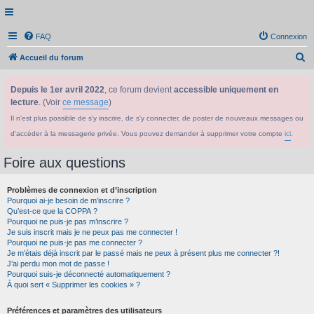
FAQ
Connexion
R
Accueil du forum
e
Depuis le 1er avril 2022
, ce forum devient
accessible uniquement en
c
lecture
. (Voir
ce message
)
h
Il n'est plus possible de s'y inscrire, de s'y connecter, de poster de nouveaux messages ou
e
d'accéder à la messagerie privée. Vous pouvez demander à supprimer votre compte
ici
.
r
c
Foire aux questions
h
Problèmes de connexion et d’inscription
e
Pourquoi ai-je besoin de m’inscrire ?
r
Qu’est-ce que la COPPA ?
Pourquoi ne puis-je pas m’inscrire ?
Je suis inscrit mais je ne peux pas me connecter !
Pourquoi ne puis-je pas me connecter ?
Je m’étais déjà inscrit par le passé mais ne peux à présent plus me connecter ?!
J’ai perdu mon mot de passe !
Pourquoi suis-je déconnecté automatiquement ?
À quoi sert « Supprimer les cookies » ?
Préférences et paramètres des utilisateurs