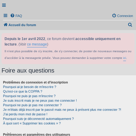
FAQ
Connexion
R
Accueil du forum
e
Depuis le 1er avril 2022
, ce forum devient
accessible uniquement en
c
lecture
. (Voir
ce message
)
h
Il n'est plus possible de s'y inscrire, de s'y connecter, de poster de nouveaux messages ou
e
d'accéder à la messagerie privée. Vous pouvez demander à supprimer votre compte
ici
.
r
c
Foire aux questions
h
Problèmes de connexion et d’inscription
e
Pourquoi ai-je besoin de m’inscrire ?
r
Qu’est-ce que la COPPA ?
Pourquoi ne puis-je pas m’inscrire ?
Je suis inscrit mais je ne peux pas me connecter !
Pourquoi ne puis-je pas me connecter ?
Je m’étais déjà inscrit par le passé mais ne peux à présent plus me connecter ?!
J’ai perdu mon mot de passe !
Pourquoi suis-je déconnecté automatiquement ?
À quoi sert « Supprimer les cookies » ?
Préférences et paramètres des utilisateurs