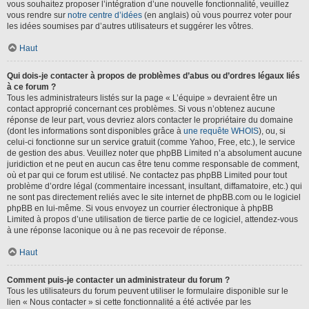
vous souhaitez proposer l’intégration d’une nouvelle fonctionnalité, veuillez
vous rendre sur
notre centre d’idées
(en anglais) où vous pourrez voter pour
les idées soumises par d’autres utilisateurs et suggérer les vôtres.
Haut
Qui dois-je contacter à propos de problèmes d’abus ou d’ordres légaux liés
à ce forum ?
Tous les administrateurs listés sur la page « L’équipe » devraient être un
contact approprié concernant ces problèmes. Si vous n’obtenez aucune
réponse de leur part, vous devriez alors contacter le propriétaire du domaine
(dont les informations sont disponibles grâce à
une requête WHOIS
), ou, si
celui-ci fonctionne sur un service gratuit (comme Yahoo, Free, etc.), le service
de gestion des abus. Veuillez noter que phpBB Limited n’a absolument aucune
juridiction et ne peut en aucun cas être tenu comme responsable de comment,
où et par qui ce forum est utilisé. Ne contactez pas phpBB Limited pour tout
problème d’ordre légal (commentaire incessant, insultant, diffamatoire, etc.) qui
ne sont pas directement reliés avec le site internet de phpBB.com ou le logiciel
phpBB en lui-même. Si vous envoyez un courrier électronique à phpBB
Limited à propos d’une utilisation de tierce partie de ce logiciel, attendez-vous
à une réponse laconique ou à ne pas recevoir de réponse.
Haut
Comment puis-je contacter un administrateur du forum ?
Tous les utilisateurs du forum peuvent utiliser le formulaire disponible sur le
lien « Nous contacter » si cette fonctionnalité a été activée par les