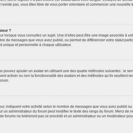
 n’existe pas, vous êtes libre de vous porter volontaire et commencer une nouvelle t
ateur ?
ur lorsque vous consultez un sujet. Une d’elles peut être une image associée à vo
mbre de messages que vous avez publié, ou permet de différencier votre statut parti
 unique et personnelle à chaque utilisateur.
ous pouvez ajouter un avatar en utilisant une des quatre méthodes suivantes : le serv
ent activer ou non la fonctionnalité des avatars et des méthodes qu’ils veuillent ren
forum.
ur, indiquent votre activité selon le nombre de messages que vous avez publié ou id
eul un administrateur du forum peut modifier le texte des rangs du forum. Merci de 
de forums ne toléreront pas ce procédé et un administrateur ou un modérateur pou