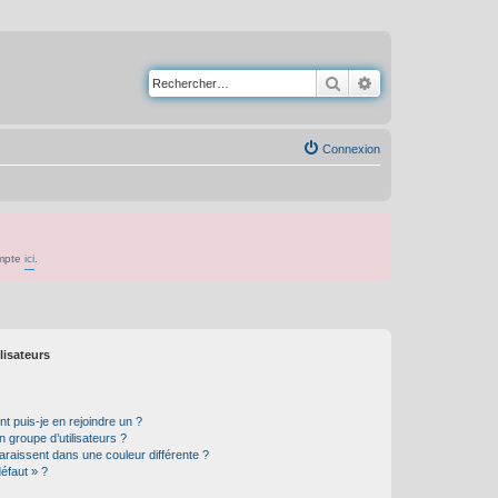
Rechercher
Recherche avancé
Connexion
ompte
ici
.
lisateurs
t puis-je en rejoindre un ?
 groupe d’utilisateurs ?
araissent dans une couleur différente ?
défaut » ?