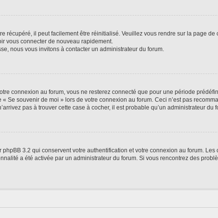
 récupéré, il peut facilement être réinitialisé. Veuillez vous rendre sur la page de
voir vous connecter de nouveau rapidement.
sse, nous vous invitons à contacter un administrateur du forum.
otre connexion au forum, vous ne resterez connecté que pour une période prédéfinie
se « Se souvenir de moi » lors de votre connexion au forum. Ceci n’est pas recomm
’arrivez pas à trouver cette case à cocher, il est probable qu’un administrateur du fo
 phpBB 3.2 qui conservent votre authentification et votre connexion au forum. Les 
tionnalité a été activée par un administrateur du forum. Si vous rencontrez des pro