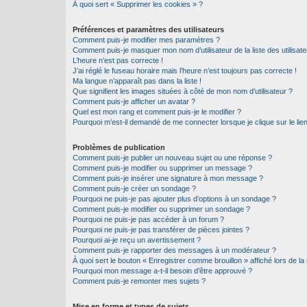
À quoi sert « Supprimer les cookies » ?
Préférences et paramètres des utilisateurs
Comment puis-je modifier mes paramètres ?
Comment puis-je masquer mon nom d’utilisateur de la liste des utilisate
L’heure n’est pas correcte !
J’ai réglé le fuseau horaire mais l’heure n’est toujours pas correcte !
Ma langue n’apparaît pas dans la liste !
Que signifient les images situées à côté de mon nom d’utilisateur ?
Comment puis-je afficher un avatar ?
Quel est mon rang et comment puis-je le modifier ?
Pourquoi m’est-il demandé de me connecter lorsque je clique sur le lien 
Problèmes de publication
Comment puis-je publier un nouveau sujet ou une réponse ?
Comment puis-je modifier ou supprimer un message ?
Comment puis-je insérer une signature à mon message ?
Comment puis-je créer un sondage ?
Pourquoi ne puis-je pas ajouter plus d’options à un sondage ?
Comment puis-je modifier ou supprimer un sondage ?
Pourquoi ne puis-je pas accéder à un forum ?
Pourquoi ne puis-je pas transférer de pièces jointes ?
Pourquoi ai-je reçu un avertissement ?
Comment puis-je rapporter des messages à un modérateur ?
À quoi sert le bouton « Enregistrer comme brouillon » affiché lors de la 
Pourquoi mon message a-t-il besoin d’être approuvé ?
Comment puis-je remonter mes sujets ?
Mise en forme et types de sujets