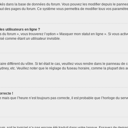
ockés dans la base de données du forum. Vous pouvez les modifier depuis le panneau 
haut des pages du forum. Ce système vous permettra de modifier tous vos paramètre
s utilisateurs en ligne ?
s du forum », vous trouverez l’option « Masquer mon statut en ligne ». Si vous activ
é comme étant un utilisateur invisible.
aire différent du vôtre. Si tel était le cas, veuillez vous rendre dans le panneau de co
ey, etc. Veuillez noter que le réglage du fuseau horaire, comme la plupart des autr
orrecte !
 mais que l’heure n’est toujours pas correcte, il est probable que l’horloge du serve
orum, soit le logiciel n’a pas encore été traduit dans votre langue. Essayez de deman