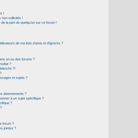
s !
non sollicités !
e de la part de quelqu’un sur ce forum !
lisateurs de ma liste d’amis et d’ignorés ?
ans un ou des forums ?
sultat ?
blanche ?!
?
ssages et sujets ?
t les abonnements ?
onner à un sujet spécifique ?
ifique ?
 ?
ce forum ?
s jointes ?