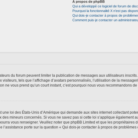
À propos de phpBB
Qui a développé ce logiciel de forum de dis
Pourquoi la fonctionnalité X n’est pas dispon
Qui dois-je contacter à propos de problèmes
Comment puis-je contacter un administrateu
trateurs du forum peuvent limiter la publication de messages aux utilisateurs inscri
visiteurs, tels que l’affichage d’avatars personnalisés, l’utilisation de la messager
ription ne vous prend qu’un court instant, c’est pourquoi nous vous recommandons de l
t une loi des États-Unis d’Amérique qui demande aux sites internet collectant pot
 des mineurs concernés. Si vous ne savez pas si cette loi s’applique également au
 pourra vous renseigner. Veuillez noter que phpBB Limited et que les propriétaires
ue l’assistance porte sur la question « Qui dois-je contacter à propos de problèmes 