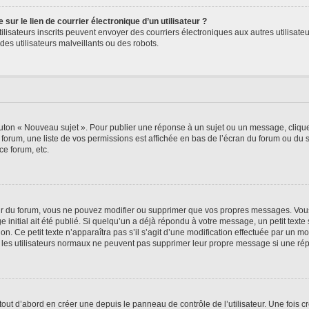
ur le lien de courrier électronique d’un utilisateur ?
s utilisateurs inscrits peuvent envoyer des courriers électroniques aux autres utili
es utilisateurs malveillants ou des robots.
outon « Nouveau sujet ». Pour publier une réponse à un sujet ou un message, cliqu
 forum, une liste de vos permissions est affichée en bas de l’écran du forum ou du
ce forum, etc.
r du forum, vous ne pouvez modifier ou supprimer que vos propres messages. Vou
 initial ait été publié. Si quelqu’un a déjà répondu à votre message, un petit text
ion. Ce petit texte n’apparaîtra pas s’il s’agit d’une modification effectuée par un 
ue les utilisateurs normaux ne peuvent pas supprimer leur propre message si une ré
ut d’abord en créer une depuis le panneau de contrôle de l’utilisateur. Une fois c