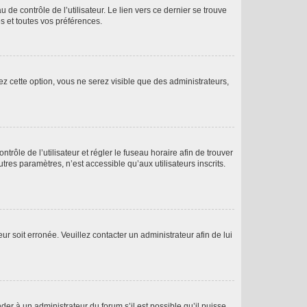
de contrôle de l’utilisateur. Le lien vers ce dernier se trouve
s et toutes vos préférences.
ez cette option, vous ne serez visible que des administrateurs,
ntrôle de l’utilisateur et régler le fuseau horaire afin de trouver
es paramètres, n’est accessible qu’aux utilisateurs inscrits.
ur soit erronée. Veuillez contacter un administrateur afin de lui
der à un administrateur du forum s’il est possible qu’il puisse