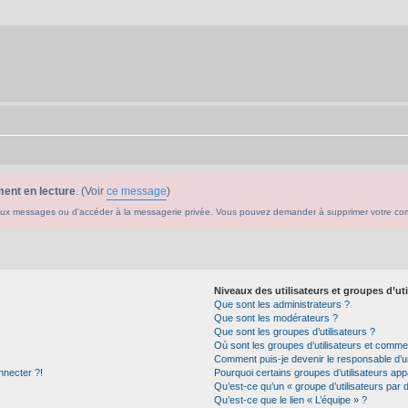
ent en lecture
. (Voir
ce message
)
ouveaux messages ou d'accéder à la messagerie privée. Vous pouvez demander à supprimer votre c
Niveaux des utilisateurs et groupes d’uti
Que sont les administrateurs ?
Que sont les modérateurs ?
Que sont les groupes d’utilisateurs ?
Où sont les groupes d’utilisateurs et commen
Comment puis-je devenir le responsable d’un
nnecter ?!
Pourquoi certains groupes d’utilisateurs app
Qu’est-ce qu’un « groupe d’utilisateurs par 
Qu’est-ce que le lien « L’équipe » ?