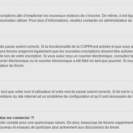
inscriptions afin d’empêcher les nouveaux visiteurs de s’inscrire. De même, il est é
s souhaitez utiliser. Pour plus d’informations, veuillez contacter un administrateur du
t de passe soient corrects. Si la fonctionnalité de la COPPA est activée et que vous 
ains forums exigeront également que les nouvelles inscriptions doivent être activée
te lors de votre inscription. Si vous aviez reçu un courrier électronique, consultez l
r électronique ou le courrier électronique a été filtré en tant que pourriel. Si vo
rateur du forum.
out que votre nom d’utilisateur et votre mot de passe soient corrects. Si tel est le
iétaire du site internet ait un problème de configuration et qu’il soit nécessaire de l
 plus me connecter ?!
votre compte pour une quelconque raison. De plus, beaucoup de forums suppriment pér
 nouveau et essayez de participer plus activement aux discussions du forum.