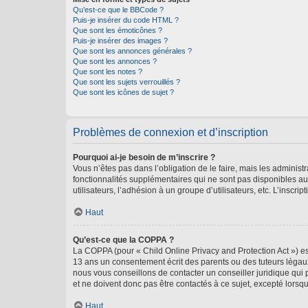
Qu’est-ce que le BBCode ?
Puis-je insérer du code HTML ?
Que sont les émoticônes ?
Puis-je insérer des images ?
Que sont les annonces générales ?
Que sont les annonces ?
Que sont les notes ?
Que sont les sujets verrouillés ?
Que sont les icônes de sujet ?
Problèmes de connexion et d’inscription
Pourquoi ai-je besoin de m’inscrire ?
Vous n’êtes pas dans l’obligation de le faire, mais les adminis
fonctionnalités supplémentaires qui ne sont pas disponibles aux 
utilisateurs, l’adhésion à un groupe d’utilisateurs, etc. L’insc
Haut
Qu’est-ce que la COPPA ?
La COPPA (pour « Child Online Privacy and Protection Act ») es
13 ans un consentement écrit des parents ou des tuteurs légaux
nous vous conseillons de contacter un conseiller juridique qui
et ne doivent donc pas être contactés à ce sujet, excepté lorsq
Haut