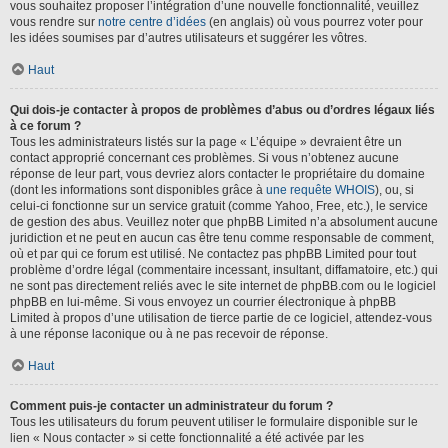
vous souhaitez proposer l’intégration d’une nouvelle fonctionnalité, veuillez
vous rendre sur
notre centre d’idées
(en anglais) où vous pourrez voter pour
les idées soumises par d’autres utilisateurs et suggérer les vôtres.
Haut
Qui dois-je contacter à propos de problèmes d’abus ou d’ordres légaux liés
à ce forum ?
Tous les administrateurs listés sur la page « L’équipe » devraient être un
contact approprié concernant ces problèmes. Si vous n’obtenez aucune
réponse de leur part, vous devriez alors contacter le propriétaire du domaine
(dont les informations sont disponibles grâce à
une requête WHOIS
), ou, si
celui-ci fonctionne sur un service gratuit (comme Yahoo, Free, etc.), le service
de gestion des abus. Veuillez noter que phpBB Limited n’a absolument aucune
juridiction et ne peut en aucun cas être tenu comme responsable de comment,
où et par qui ce forum est utilisé. Ne contactez pas phpBB Limited pour tout
problème d’ordre légal (commentaire incessant, insultant, diffamatoire, etc.) qui
ne sont pas directement reliés avec le site internet de phpBB.com ou le logiciel
phpBB en lui-même. Si vous envoyez un courrier électronique à phpBB
Limited à propos d’une utilisation de tierce partie de ce logiciel, attendez-vous
à une réponse laconique ou à ne pas recevoir de réponse.
Haut
Comment puis-je contacter un administrateur du forum ?
Tous les utilisateurs du forum peuvent utiliser le formulaire disponible sur le
lien « Nous contacter » si cette fonctionnalité a été activée par les