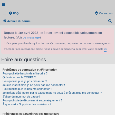
FAQ
Connexion
R
Accueil du forum
e
Depuis le 1er avril 2022
, ce forum devient
accessible uniquement en
c
lecture
. (Voir
ce message
)
h
Il n'est plus possible de s'y inscrire, de s'y connecter, de poster de nouveaux messages ou
e
d'accéder à la messagerie privée. Vous pouvez demander à supprimer votre compte
ici
.
r
c
Foire aux questions
h
Problèmes de connexion et d’inscription
e
Pourquoi ai-je besoin de m’inscrire ?
r
Qu’est-ce que la COPPA ?
Pourquoi ne puis-je pas m’inscrire ?
Je suis inscrit mais je ne peux pas me connecter !
Pourquoi ne puis-je pas me connecter ?
Je m’étais déjà inscrit par le passé mais ne peux à présent plus me connecter ?!
J’ai perdu mon mot de passe !
Pourquoi suis-je déconnecté automatiquement ?
À quoi sert « Supprimer les cookies » ?
Préférences et paramètres des utilisateurs