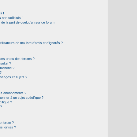
s !
non sollicités !
e de la part de quelqu’un sur ce forum !
lisateurs de ma liste d’amis et d’ignorés ?
ans un ou des forums ?
sultat ?
blanche ?!
?
ssages et sujets ?
t les abonnements ?
onner à un sujet spécifique ?
ifique ?
 ?
ce forum ?
s jointes ?