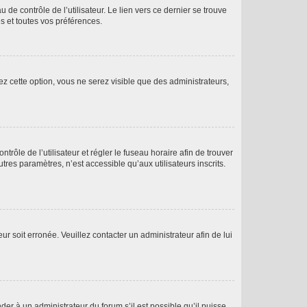
de contrôle de l’utilisateur. Le lien vers ce dernier se trouve
s et toutes vos préférences.
ez cette option, vous ne serez visible que des administrateurs,
ntrôle de l’utilisateur et régler le fuseau horaire afin de trouver
es paramètres, n’est accessible qu’aux utilisateurs inscrits.
ur soit erronée. Veuillez contacter un administrateur afin de lui
der à un administrateur du forum s’il est possible qu’il puisse