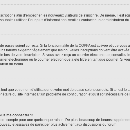
inscriptions afin d’empêcher les nouveaux visiteurs de s’inscrire. De même, il est é
s souhaitez utiliser. Pour plus d’informations, veuillez contacter un administrateur du
t de passe soient corrects. Si la fonctionnalité de la COPPA est activée et que vous 
ains forums exigeront également que les nouvelles inscriptions doivent être activée
te lors de votre inscription. Si vous aviez reçu un courrier électronique, consultez l
r électronique ou le courrier électronique a été filtré en tant que pourriel. Si vo
rateur du forum.
out que votre nom d’utilisateur et votre mot de passe soient corrects. Si tel est le
iétaire du site internet ait un problème de configuration et qu’il soit nécessaire de l
 plus me connecter ?!
votre compte pour une quelconque raison. De plus, beaucoup de forums suppriment pér
 nouveau et essayez de participer plus activement aux discussions du forum.