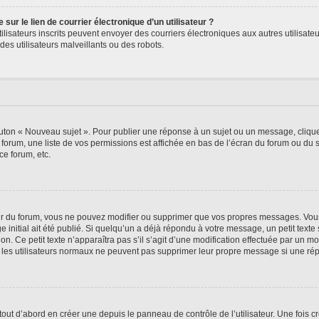
ur le lien de courrier électronique d’un utilisateur ?
s utilisateurs inscrits peuvent envoyer des courriers électroniques aux autres utili
es utilisateurs malveillants ou des robots.
outon « Nouveau sujet ». Pour publier une réponse à un sujet ou un message, cliqu
 forum, une liste de vos permissions est affichée en bas de l’écran du forum ou du
ce forum, etc.
r du forum, vous ne pouvez modifier ou supprimer que vos propres messages. Vou
 initial ait été publié. Si quelqu’un a déjà répondu à votre message, un petit text
ion. Ce petit texte n’apparaîtra pas s’il s’agit d’une modification effectuée par un 
ue les utilisateurs normaux ne peuvent pas supprimer leur propre message si une ré
ut d’abord en créer une depuis le panneau de contrôle de l’utilisateur. Une fois c