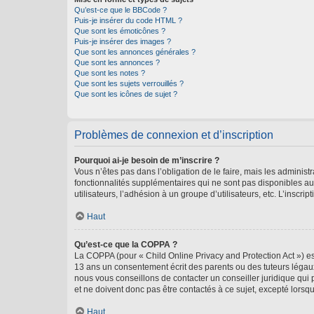
Qu’est-ce que le BBCode ?
Puis-je insérer du code HTML ?
Que sont les émoticônes ?
Puis-je insérer des images ?
Que sont les annonces générales ?
Que sont les annonces ?
Que sont les notes ?
Que sont les sujets verrouillés ?
Que sont les icônes de sujet ?
Problèmes de connexion et d’inscription
Pourquoi ai-je besoin de m’inscrire ?
Vous n’êtes pas dans l’obligation de le faire, mais les adminis
fonctionnalités supplémentaires qui ne sont pas disponibles aux 
utilisateurs, l’adhésion à un groupe d’utilisateurs, etc. L’insc
Haut
Qu’est-ce que la COPPA ?
La COPPA (pour « Child Online Privacy and Protection Act ») es
13 ans un consentement écrit des parents ou des tuteurs légaux
nous vous conseillons de contacter un conseiller juridique qui
et ne doivent donc pas être contactés à ce sujet, excepté lorsq
Haut