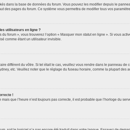
ockés dans la base de données du forum. Vous pouvez les modifier depuis le panneau 
haut des pages du forum. Ce système vous permettra de modifier tous vos paramètre
s utilisateurs en ligne ?
s du forum », vous trouverez l’option « Masquer mon statut en ligne ». Si vous activ
é comme étant un utilisateur invisible.
aire différent du vôtre. Si tel était le cas, veuillez vous rendre dans le panneau de co
ey, etc. Veuillez noter que le réglage du fuseau horaire, comme la plupart des autr
orrecte !
 mais que l’heure n’est toujours pas correcte, il est probable que l’horloge du serve
orum, soit le logiciel n’a pas encore été traduit dans votre langue. Essayez de deman