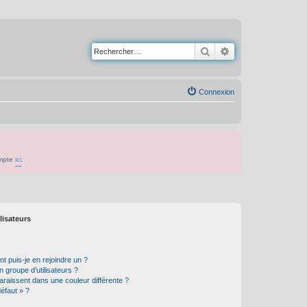
Rechercher
Recherche avancé
Connexion
ompte
ici
.
lisateurs
t puis-je en rejoindre un ?
 groupe d’utilisateurs ?
araissent dans une couleur différente ?
défaut » ?