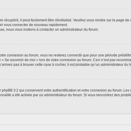
 récupéré, il peut facilement être réinitialisé. Veuillez vous rendre sur la page de
voir vous connecter de nouveau rapidement.
sse, nous vous invitons à contacter un administrateur du forum.
otre connexion au forum, vous ne resterez connecté que pour une période prédéfinie
se « Se souvenir de moi » lors de votre connexion au forum. Ceci n’est pas recomm
’arrivez pas à trouver cette case à cocher, il est probable qu’un administrateur du fo
 phpBB 3.2 qui conservent votre authentification et votre connexion au forum. Les 
tionnalité a été activée par un administrateur du forum. Si vous rencontrez des pro