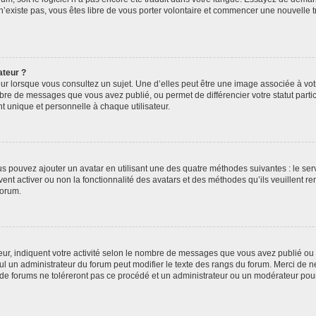
 n’existe pas, vous êtes libre de vous porter volontaire et commencer une nouvelle t
ateur ?
ur lorsque vous consultez un sujet. Une d’elles peut être une image associée à vo
mbre de messages que vous avez publié, ou permet de différencier votre statut parti
 unique et personnelle à chaque utilisateur.
ous pouvez ajouter un avatar en utilisant une des quatre méthodes suivantes : le serv
ent activer ou non la fonctionnalité des avatars et des méthodes qu’ils veuillent ren
forum.
ur, indiquent votre activité selon le nombre de messages que vous avez publié ou id
eul un administrateur du forum peut modifier le texte des rangs du forum. Merci de 
de forums ne toléreront pas ce procédé et un administrateur ou un modérateur pou