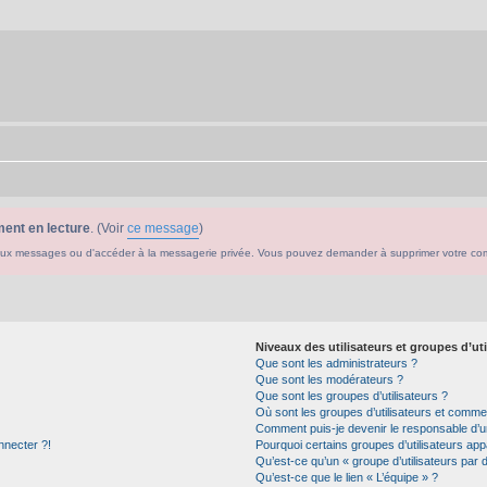
ent en lecture
. (Voir
ce message
)
ouveaux messages ou d'accéder à la messagerie privée. Vous pouvez demander à supprimer votre c
Niveaux des utilisateurs et groupes d’uti
Que sont les administrateurs ?
Que sont les modérateurs ?
Que sont les groupes d’utilisateurs ?
Où sont les groupes d’utilisateurs et commen
Comment puis-je devenir le responsable d’un
nnecter ?!
Pourquoi certains groupes d’utilisateurs app
Qu’est-ce qu’un « groupe d’utilisateurs par 
Qu’est-ce que le lien « L’équipe » ?