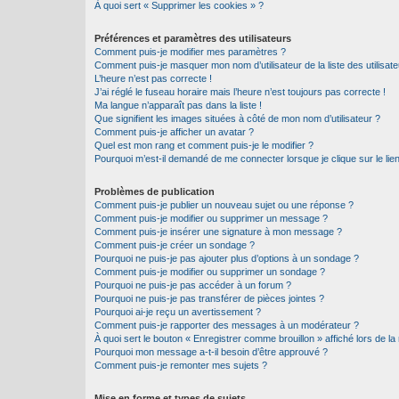
À quoi sert « Supprimer les cookies » ?
Préférences et paramètres des utilisateurs
Comment puis-je modifier mes paramètres ?
Comment puis-je masquer mon nom d’utilisateur de la liste des utilisate
L’heure n’est pas correcte !
J’ai réglé le fuseau horaire mais l’heure n’est toujours pas correcte !
Ma langue n’apparaît pas dans la liste !
Que signifient les images situées à côté de mon nom d’utilisateur ?
Comment puis-je afficher un avatar ?
Quel est mon rang et comment puis-je le modifier ?
Pourquoi m’est-il demandé de me connecter lorsque je clique sur le lien 
Problèmes de publication
Comment puis-je publier un nouveau sujet ou une réponse ?
Comment puis-je modifier ou supprimer un message ?
Comment puis-je insérer une signature à mon message ?
Comment puis-je créer un sondage ?
Pourquoi ne puis-je pas ajouter plus d’options à un sondage ?
Comment puis-je modifier ou supprimer un sondage ?
Pourquoi ne puis-je pas accéder à un forum ?
Pourquoi ne puis-je pas transférer de pièces jointes ?
Pourquoi ai-je reçu un avertissement ?
Comment puis-je rapporter des messages à un modérateur ?
À quoi sert le bouton « Enregistrer comme brouillon » affiché lors de la 
Pourquoi mon message a-t-il besoin d’être approuvé ?
Comment puis-je remonter mes sujets ?
Mise en forme et types de sujets