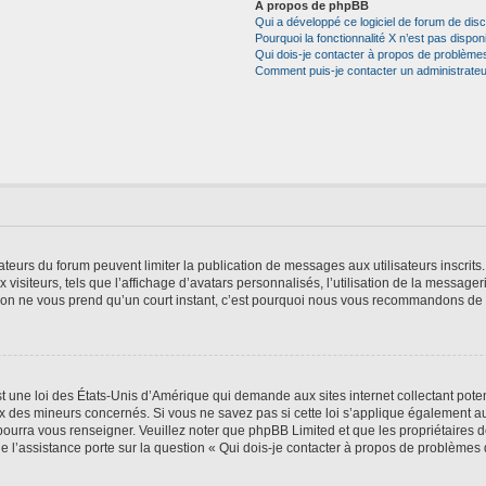
À propos de phpBB
Qui a développé ce logiciel de forum de dis
Pourquoi la fonctionnalité X n’est pas dispon
Qui dois-je contacter à propos de problèmes
Comment puis-je contacter un administrateu
trateurs du forum peuvent limiter la publication de messages aux utilisateurs inscri
visiteurs, tels que l’affichage d’avatars personnalisés, l’utilisation de la messager
ription ne vous prend qu’un court instant, c’est pourquoi nous vous recommandons de l
t une loi des États-Unis d’Amérique qui demande aux sites internet collectant pot
 des mineurs concernés. Si vous ne savez pas si cette loi s’applique également au
 pourra vous renseigner. Veuillez noter que phpBB Limited et que les propriétaires
ue l’assistance porte sur la question « Qui dois-je contacter à propos de problèmes 