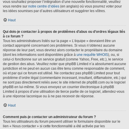
vous souhaitez proposer l’intégration d’une nouvelle fonctionnalité, veuillez
vous rendre sur
notre centre d’idées
(en anglais) où vous pourrez voter pour
les idées soumises par d’autres utilisateurs et suggérer les vôtres.
Haut
Qui dois-je contacter à propos de problèmes d’abus ou d’ordres légaux liés
à ce forum ?
Tous les administrateurs listés sur la page « L’équipe » devraient être un
contact approprié concernant ces problèmes. Si vous n’obtenez aucune
réponse de leur part, vous devriez alors contacter le propriétaire du domaine
(dont les informations sont disponibles grâce à
une requête WHOIS
), ou, si
celui-ci fonctionne sur un service gratuit (comme Yahoo, Free, etc.), le service
de gestion des abus. Veuillez noter que phpBB Limited n’a absolument aucune
juridiction et ne peut en aucun cas être tenu comme responsable de comment,
où et par qui ce forum est utilisé. Ne contactez pas phpBB Limited pour tout
problème d’ordre légal (commentaire incessant, insultant, diffamatoire, etc.) qui
ne sont pas directement reliés avec le site internet de phpBB.com ou le logiciel
phpBB en lui-même. Si vous envoyez un courrier électronique à phpBB
Limited à propos d’une utilisation de tierce partie de ce logiciel, attendez-vous
à une réponse laconique ou à ne pas recevoir de réponse.
Haut
Comment puis-je contacter un administrateur du forum ?
Tous les utilisateurs du forum peuvent utiliser le formulaire disponible sur le
lien « Nous contacter » si cette fonctionnalité a été activée par les