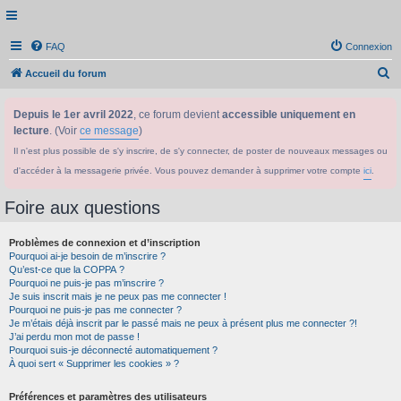
FAQ
Connexion
R
Accueil du forum
e
Depuis le 1er avril 2022
, ce forum devient
accessible uniquement en
c
lecture
. (Voir
ce message
)
h
Il n'est plus possible de s'y inscrire, de s'y connecter, de poster de nouveaux messages ou
e
d'accéder à la messagerie privée. Vous pouvez demander à supprimer votre compte
ici
.
r
c
Foire aux questions
h
Problèmes de connexion et d’inscription
e
Pourquoi ai-je besoin de m’inscrire ?
r
Qu’est-ce que la COPPA ?
Pourquoi ne puis-je pas m’inscrire ?
Je suis inscrit mais je ne peux pas me connecter !
Pourquoi ne puis-je pas me connecter ?
Je m’étais déjà inscrit par le passé mais ne peux à présent plus me connecter ?!
J’ai perdu mon mot de passe !
Pourquoi suis-je déconnecté automatiquement ?
À quoi sert « Supprimer les cookies » ?
Préférences et paramètres des utilisateurs