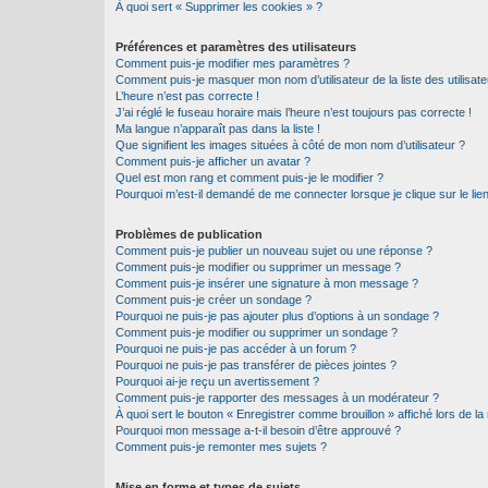
À quoi sert « Supprimer les cookies » ?
Préférences et paramètres des utilisateurs
Comment puis-je modifier mes paramètres ?
Comment puis-je masquer mon nom d’utilisateur de la liste des utilisate
L’heure n’est pas correcte !
J’ai réglé le fuseau horaire mais l’heure n’est toujours pas correcte !
Ma langue n’apparaît pas dans la liste !
Que signifient les images situées à côté de mon nom d’utilisateur ?
Comment puis-je afficher un avatar ?
Quel est mon rang et comment puis-je le modifier ?
Pourquoi m’est-il demandé de me connecter lorsque je clique sur le lien 
Problèmes de publication
Comment puis-je publier un nouveau sujet ou une réponse ?
Comment puis-je modifier ou supprimer un message ?
Comment puis-je insérer une signature à mon message ?
Comment puis-je créer un sondage ?
Pourquoi ne puis-je pas ajouter plus d’options à un sondage ?
Comment puis-je modifier ou supprimer un sondage ?
Pourquoi ne puis-je pas accéder à un forum ?
Pourquoi ne puis-je pas transférer de pièces jointes ?
Pourquoi ai-je reçu un avertissement ?
Comment puis-je rapporter des messages à un modérateur ?
À quoi sert le bouton « Enregistrer comme brouillon » affiché lors de la 
Pourquoi mon message a-t-il besoin d’être approuvé ?
Comment puis-je remonter mes sujets ?
Mise en forme et types de sujets