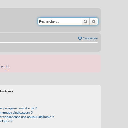
Rechercher
Recherche avancé
Connexion
ompte
ici
.
lisateurs
t puis-je en rejoindre un ?
 groupe d’utilisateurs ?
araissent dans une couleur différente ?
défaut » ?