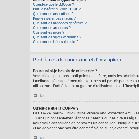
Qu’est-ce que le BBCode ?
Puis-je insérer du code HTML ?
Que sont les émoticônes ?
Puis-je insérer des images ?
Que sont les annonces générales ?
Que sont les annonces ?
Que sont les notes ?
Que sont les sujets verrouillés ?
Que sont les icônes de sujet ?
Problèmes de connexion et d’inscription
Pourquoi ai-je besoin de m’inscrire ?
Vous n’êtes pas dans l’obligation de le faire, mais les adminis
fonctionnalités supplémentaires qui ne sont pas disponibles aux 
utilisateurs, l’adhésion à un groupe d’utilisateurs, etc. L’insc
Haut
Qu’est-ce que la COPPA ?
La COPPA (pour « Child Online Privacy and Protection Act ») es
13 ans un consentement écrit des parents ou des tuteurs légaux
nous vous conseillons de contacter un conseiller juridique qui
et ne doivent donc pas être contactés à ce sujet, excepté lorsq
Haut