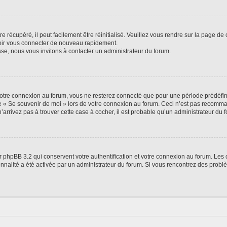
 récupéré, il peut facilement être réinitialisé. Veuillez vous rendre sur la page de
voir vous connecter de nouveau rapidement.
sse, nous vous invitons à contacter un administrateur du forum.
otre connexion au forum, vous ne resterez connecté que pour une période prédéfinie
se « Se souvenir de moi » lors de votre connexion au forum. Ceci n’est pas recomm
’arrivez pas à trouver cette case à cocher, il est probable qu’un administrateur du fo
 phpBB 3.2 qui conservent votre authentification et votre connexion au forum. Les 
tionnalité a été activée par un administrateur du forum. Si vous rencontrez des pro