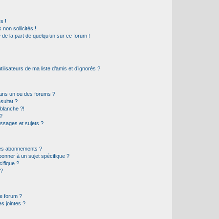
s !
non sollicités !
e de la part de quelqu’un sur ce forum !
lisateurs de ma liste d’amis et d’ignorés ?
ans un ou des forums ?
sultat ?
blanche ?!
?
ssages et sujets ?
t les abonnements ?
onner à un sujet spécifique ?
ifique ?
 ?
ce forum ?
s jointes ?