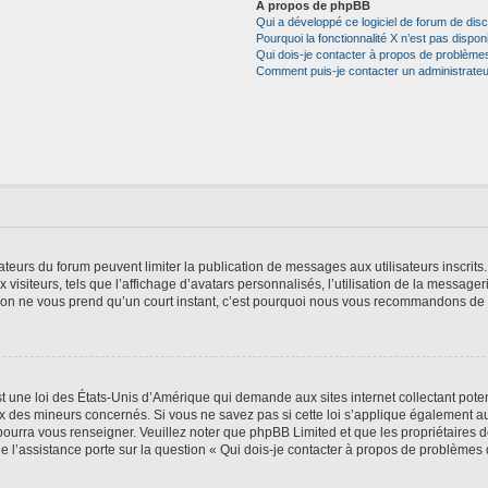
À propos de phpBB
Qui a développé ce logiciel de forum de dis
Pourquoi la fonctionnalité X n’est pas dispon
Qui dois-je contacter à propos de problèmes
Comment puis-je contacter un administrateu
trateurs du forum peuvent limiter la publication de messages aux utilisateurs inscri
visiteurs, tels que l’affichage d’avatars personnalisés, l’utilisation de la messager
ription ne vous prend qu’un court instant, c’est pourquoi nous vous recommandons de l
t une loi des États-Unis d’Amérique qui demande aux sites internet collectant pot
 des mineurs concernés. Si vous ne savez pas si cette loi s’applique également au
 pourra vous renseigner. Veuillez noter que phpBB Limited et que les propriétaires
ue l’assistance porte sur la question « Qui dois-je contacter à propos de problèmes 