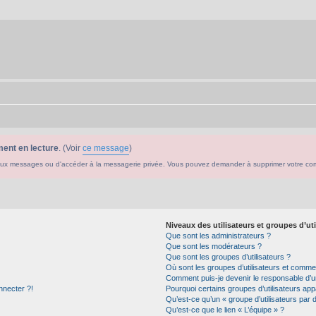
ent en lecture
. (Voir
ce message
)
ouveaux messages ou d'accéder à la messagerie privée. Vous pouvez demander à supprimer votre c
Niveaux des utilisateurs et groupes d’uti
Que sont les administrateurs ?
Que sont les modérateurs ?
Que sont les groupes d’utilisateurs ?
Où sont les groupes d’utilisateurs et commen
Comment puis-je devenir le responsable d’un
nnecter ?!
Pourquoi certains groupes d’utilisateurs app
Qu’est-ce qu’un « groupe d’utilisateurs par 
Qu’est-ce que le lien « L’équipe » ?