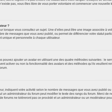
 n’existe pas, vous êtes libre de vous porter volontaire et commencer une nouvelle t
ateur ?
ur lorsque vous consultez un sujet. Une d’elles peut être une image associée à vo
mbre de messages que vous avez publié, ou permet de différencier votre statut parti
 unique et personnelle à chaque utilisateur.
ous pouvez ajouter un avatar en utilisant une des quatre méthodes suivantes : le serv
ent activer ou non la fonctionnalité des avatars et des méthodes qu’ils veuillent ren
forum.
ur, indiquent votre activité selon le nombre de messages que vous avez publié ou id
eul un administrateur du forum peut modifier le texte des rangs du forum. Merci de 
de forums ne toléreront pas ce procédé et un administrateur ou un modérateur pou