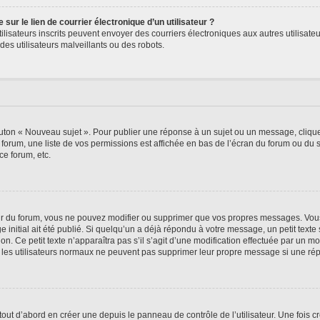
ur le lien de courrier électronique d’un utilisateur ?
s utilisateurs inscrits peuvent envoyer des courriers électroniques aux autres utili
es utilisateurs malveillants ou des robots.
outon « Nouveau sujet ». Pour publier une réponse à un sujet ou un message, cliqu
 forum, une liste de vos permissions est affichée en bas de l’écran du forum ou du
ce forum, etc.
r du forum, vous ne pouvez modifier ou supprimer que vos propres messages. Vou
 initial ait été publié. Si quelqu’un a déjà répondu à votre message, un petit text
ion. Ce petit texte n’apparaîtra pas s’il s’agit d’une modification effectuée par un 
ue les utilisateurs normaux ne peuvent pas supprimer leur propre message si une ré
ut d’abord en créer une depuis le panneau de contrôle de l’utilisateur. Une fois c