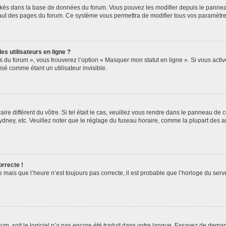
ockés dans la base de données du forum. Vous pouvez les modifier depuis le panneau 
haut des pages du forum. Ce système vous permettra de modifier tous vos paramètre
s utilisateurs en ligne ?
s du forum », vous trouverez l’option « Masquer mon statut en ligne ». Si vous activ
é comme étant un utilisateur invisible.
aire différent du vôtre. Si tel était le cas, veuillez vous rendre dans le panneau de co
ey, etc. Veuillez noter que le réglage du fuseau horaire, comme la plupart des autr
orrecte !
 mais que l’heure n’est toujours pas correcte, il est probable que l’horloge du serve
orum, soit le logiciel n’a pas encore été traduit dans votre langue. Essayez de deman