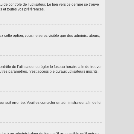
de contrôle de l’utilisateur. Le lien vers ce dernier se trouve
s et toutes vos préférences.
ez cette option, vous ne serez visible que des administrateurs,
ntrôle de l’utilisateur et régler le fuseau horaire afin de trouver
es paramètres, n’est accessible qu’aux utilisateurs inscrits.
ur soit erronée. Veuillez contacter un administrateur afin de lui
der à un administrateur du forum s’il est possible qu’il puisse