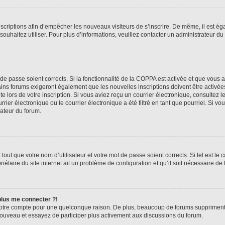
inscriptions afin d’empêcher les nouveaux visiteurs de s’inscrire. De même, il est é
s souhaitez utiliser. Pour plus d’informations, veuillez contacter un administrateur du
t de passe soient corrects. Si la fonctionnalité de la COPPA est activée et que vous 
ains forums exigeront également que les nouvelles inscriptions doivent être activée
te lors de votre inscription. Si vous aviez reçu un courrier électronique, consultez l
r électronique ou le courrier électronique a été filtré en tant que pourriel. Si vo
rateur du forum.
out que votre nom d’utilisateur et votre mot de passe soient corrects. Si tel est le
iétaire du site internet ait un problème de configuration et qu’il soit nécessaire de l
 plus me connecter ?!
votre compte pour une quelconque raison. De plus, beaucoup de forums suppriment pér
 nouveau et essayez de participer plus activement aux discussions du forum.