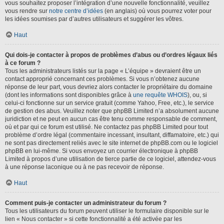
vous souhaitez proposer l’intégration d’une nouvelle fonctionnalité, veuillez
vous rendre sur
notre centre d’idées
(en anglais) où vous pourrez voter pour
les idées soumises par d’autres utilisateurs et suggérer les vôtres.
Haut
Qui dois-je contacter à propos de problèmes d’abus ou d’ordres légaux liés
à ce forum ?
Tous les administrateurs listés sur la page « L’équipe » devraient être un
contact approprié concernant ces problèmes. Si vous n’obtenez aucune
réponse de leur part, vous devriez alors contacter le propriétaire du domaine
(dont les informations sont disponibles grâce à
une requête WHOIS
), ou, si
celui-ci fonctionne sur un service gratuit (comme Yahoo, Free, etc.), le service
de gestion des abus. Veuillez noter que phpBB Limited n’a absolument aucune
juridiction et ne peut en aucun cas être tenu comme responsable de comment,
où et par qui ce forum est utilisé. Ne contactez pas phpBB Limited pour tout
problème d’ordre légal (commentaire incessant, insultant, diffamatoire, etc.) qui
ne sont pas directement reliés avec le site internet de phpBB.com ou le logiciel
phpBB en lui-même. Si vous envoyez un courrier électronique à phpBB
Limited à propos d’une utilisation de tierce partie de ce logiciel, attendez-vous
à une réponse laconique ou à ne pas recevoir de réponse.
Haut
Comment puis-je contacter un administrateur du forum ?
Tous les utilisateurs du forum peuvent utiliser le formulaire disponible sur le
lien « Nous contacter » si cette fonctionnalité a été activée par les