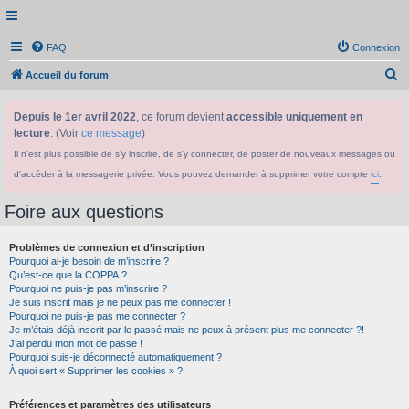
FAQ
Connexion
R
Accueil du forum
e
Depuis le 1er avril 2022
, ce forum devient
accessible uniquement en
c
lecture
. (Voir
ce message
)
h
Il n'est plus possible de s'y inscrire, de s'y connecter, de poster de nouveaux messages ou
e
d'accéder à la messagerie privée. Vous pouvez demander à supprimer votre compte
ici
.
r
c
Foire aux questions
h
Problèmes de connexion et d’inscription
e
Pourquoi ai-je besoin de m’inscrire ?
r
Qu’est-ce que la COPPA ?
Pourquoi ne puis-je pas m’inscrire ?
Je suis inscrit mais je ne peux pas me connecter !
Pourquoi ne puis-je pas me connecter ?
Je m’étais déjà inscrit par le passé mais ne peux à présent plus me connecter ?!
J’ai perdu mon mot de passe !
Pourquoi suis-je déconnecté automatiquement ?
À quoi sert « Supprimer les cookies » ?
Préférences et paramètres des utilisateurs