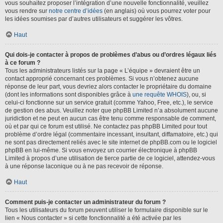
vous souhaitez proposer l’intégration d’une nouvelle fonctionnalité, veuillez
vous rendre sur
notre centre d’idées
(en anglais) où vous pourrez voter pour
les idées soumises par d’autres utilisateurs et suggérer les vôtres.
Haut
Qui dois-je contacter à propos de problèmes d’abus ou d’ordres légaux liés
à ce forum ?
Tous les administrateurs listés sur la page « L’équipe » devraient être un
contact approprié concernant ces problèmes. Si vous n’obtenez aucune
réponse de leur part, vous devriez alors contacter le propriétaire du domaine
(dont les informations sont disponibles grâce à
une requête WHOIS
), ou, si
celui-ci fonctionne sur un service gratuit (comme Yahoo, Free, etc.), le service
de gestion des abus. Veuillez noter que phpBB Limited n’a absolument aucune
juridiction et ne peut en aucun cas être tenu comme responsable de comment,
où et par qui ce forum est utilisé. Ne contactez pas phpBB Limited pour tout
problème d’ordre légal (commentaire incessant, insultant, diffamatoire, etc.) qui
ne sont pas directement reliés avec le site internet de phpBB.com ou le logiciel
phpBB en lui-même. Si vous envoyez un courrier électronique à phpBB
Limited à propos d’une utilisation de tierce partie de ce logiciel, attendez-vous
à une réponse laconique ou à ne pas recevoir de réponse.
Haut
Comment puis-je contacter un administrateur du forum ?
Tous les utilisateurs du forum peuvent utiliser le formulaire disponible sur le
lien « Nous contacter » si cette fonctionnalité a été activée par les