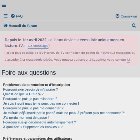
FAQ
Connexion
R
Accueil du forum
e
Depuis le 1er avril 2022
, ce forum devient
accessible uniquement en
c
lecture
. (Voir
ce message
)
h
Il n'est plus possible de s'y inscrire, de s'y connecter, de poster de nouveaux messages ou
e
d'accéder à la messagerie privée. Vous pouvez demander à supprimer votre compte
ici
.
r
c
Foire aux questions
h
Problèmes de connexion et d’inscription
e
Pourquoi ai-je besoin de m’inscrire ?
r
Qu’est-ce que la COPPA ?
Pourquoi ne puis-je pas m’inscrire ?
Je suis inscrit mais je ne peux pas me connecter !
Pourquoi ne puis-je pas me connecter ?
Je m’étais déjà inscrit par le passé mais ne peux à présent plus me connecter ?!
J’ai perdu mon mot de passe !
Pourquoi suis-je déconnecté automatiquement ?
À quoi sert « Supprimer les cookies » ?
Préférences et paramètres des utilisateurs