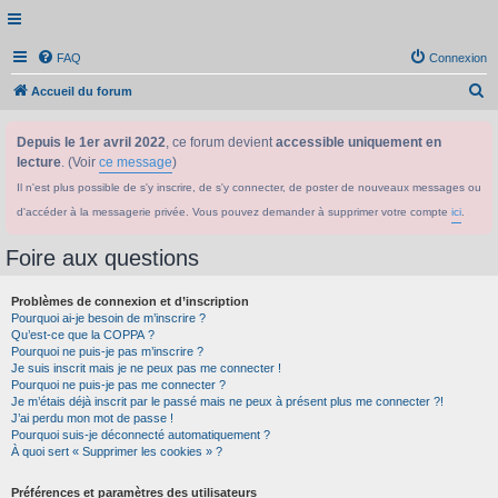
FAQ
Connexion
R
Accueil du forum
e
Depuis le 1er avril 2022
, ce forum devient
accessible uniquement en
c
lecture
. (Voir
ce message
)
h
Il n'est plus possible de s'y inscrire, de s'y connecter, de poster de nouveaux messages ou
e
d'accéder à la messagerie privée. Vous pouvez demander à supprimer votre compte
ici
.
r
c
Foire aux questions
h
Problèmes de connexion et d’inscription
e
Pourquoi ai-je besoin de m’inscrire ?
r
Qu’est-ce que la COPPA ?
Pourquoi ne puis-je pas m’inscrire ?
Je suis inscrit mais je ne peux pas me connecter !
Pourquoi ne puis-je pas me connecter ?
Je m’étais déjà inscrit par le passé mais ne peux à présent plus me connecter ?!
J’ai perdu mon mot de passe !
Pourquoi suis-je déconnecté automatiquement ?
À quoi sert « Supprimer les cookies » ?
Préférences et paramètres des utilisateurs