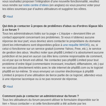
vous souhaitez proposer l’intégration d’une nouvelle fonctionnalité, veuillez
vous rendre sur
notre centre d’idées
(en anglais) où vous pourrez voter pour
les idées soumises par d’autres utilisateurs et suggérer les vôtres.
Haut
Qui dois-je contacter à propos de problèmes d’abus ou d’ordres légaux liés
à ce forum ?
Tous les administrateurs listés sur la page « L’équipe » devraient être un
contact approprié concernant ces problèmes. Si vous n’obtenez aucune
réponse de leur part, vous devriez alors contacter le propriétaire du domaine
(dont les informations sont disponibles grâce à
une requête WHOIS
), ou, si
celui-ci fonctionne sur un service gratuit (comme Yahoo, Free, etc.), le service
de gestion des abus. Veuillez noter que phpBB Limited n’a absolument aucune
juridiction et ne peut en aucun cas être tenu comme responsable de comment,
où et par qui ce forum est utilisé. Ne contactez pas phpBB Limited pour tout
problème d’ordre légal (commentaire incessant, insultant, diffamatoire, etc.) qui
ne sont pas directement reliés avec le site internet de phpBB.com ou le logiciel
phpBB en lui-même. Si vous envoyez un courrier électronique à phpBB
Limited à propos d’une utilisation de tierce partie de ce logiciel, attendez-vous
à une réponse laconique ou à ne pas recevoir de réponse.
Haut
Comment puis-je contacter un administrateur du forum ?
Tous les utilisateurs du forum peuvent utiliser le formulaire disponible sur le
lien « Nous contacter » si cette fonctionnalité a été activée par les