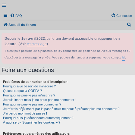
FAQ
Connexion
R
Accueil du forum
e
Depuis le 1er avril 2022
, ce forum devient
accessible uniquement en
c
lecture
. (Voir
ce message
)
h
Il n'est plus possible de s'y inscrire, de s'y connecter, de poster de nouveaux messages ou
e
d'accéder à la messagerie privée. Vous pouvez demander à supprimer votre compte
ici
.
r
c
Foire aux questions
h
Problèmes de connexion et d’inscription
e
Pourquoi ai-je besoin de m’inscrire ?
r
Qu’est-ce que la COPPA ?
Pourquoi ne puis-je pas m’inscrire ?
Je suis inscrit mais je ne peux pas me connecter !
Pourquoi ne puis-je pas me connecter ?
Je m’étais déjà inscrit par le passé mais ne peux à présent plus me connecter ?!
J’ai perdu mon mot de passe !
Pourquoi suis-je déconnecté automatiquement ?
À quoi sert « Supprimer les cookies » ?
Préférences et paramètres des utilisateurs