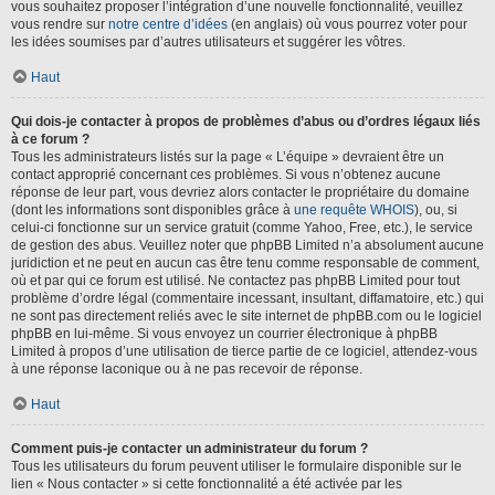
vous souhaitez proposer l’intégration d’une nouvelle fonctionnalité, veuillez
vous rendre sur
notre centre d’idées
(en anglais) où vous pourrez voter pour
les idées soumises par d’autres utilisateurs et suggérer les vôtres.
Haut
Qui dois-je contacter à propos de problèmes d’abus ou d’ordres légaux liés
à ce forum ?
Tous les administrateurs listés sur la page « L’équipe » devraient être un
contact approprié concernant ces problèmes. Si vous n’obtenez aucune
réponse de leur part, vous devriez alors contacter le propriétaire du domaine
(dont les informations sont disponibles grâce à
une requête WHOIS
), ou, si
celui-ci fonctionne sur un service gratuit (comme Yahoo, Free, etc.), le service
de gestion des abus. Veuillez noter que phpBB Limited n’a absolument aucune
juridiction et ne peut en aucun cas être tenu comme responsable de comment,
où et par qui ce forum est utilisé. Ne contactez pas phpBB Limited pour tout
problème d’ordre légal (commentaire incessant, insultant, diffamatoire, etc.) qui
ne sont pas directement reliés avec le site internet de phpBB.com ou le logiciel
phpBB en lui-même. Si vous envoyez un courrier électronique à phpBB
Limited à propos d’une utilisation de tierce partie de ce logiciel, attendez-vous
à une réponse laconique ou à ne pas recevoir de réponse.
Haut
Comment puis-je contacter un administrateur du forum ?
Tous les utilisateurs du forum peuvent utiliser le formulaire disponible sur le
lien « Nous contacter » si cette fonctionnalité a été activée par les