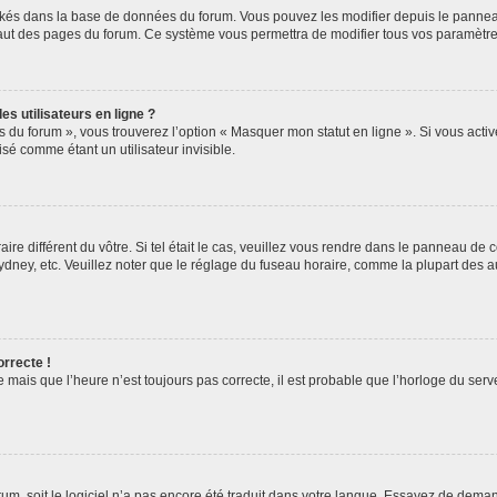
ockés dans la base de données du forum. Vous pouvez les modifier depuis le panneau 
haut des pages du forum. Ce système vous permettra de modifier tous vos paramètre
s utilisateurs en ligne ?
s du forum », vous trouverez l’option « Masquer mon statut en ligne ». Si vous activ
é comme étant un utilisateur invisible.
aire différent du vôtre. Si tel était le cas, veuillez vous rendre dans le panneau de co
ey, etc. Veuillez noter que le réglage du fuseau horaire, comme la plupart des autr
orrecte !
 mais que l’heure n’est toujours pas correcte, il est probable que l’horloge du serve
orum, soit le logiciel n’a pas encore été traduit dans votre langue. Essayez de deman