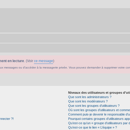
ent en lecture
. (Voir
ce message
)
ouveaux messages ou d'accéder à la messagerie privée. Vous pouvez demander à supprimer votre c
Niveaux des utilisateurs et groupes d’uti
Que sont les administrateurs ?
Que sont les modérateurs ?
Que sont les groupes d’utilisateurs ?
Où sont les groupes d’utilisateurs et commen
Comment puis-je devenir le responsable d’un
nnecter ?!
Pourquoi certains groupes d’utilisateurs app
Qu’est-ce qu’un « groupe d’utilisateurs par 
Qu’est-ce que le lien « L’équipe » ?