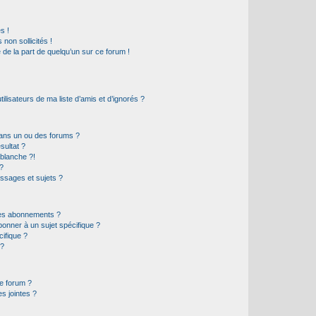
s !
non sollicités !
e de la part de quelqu’un sur ce forum !
lisateurs de ma liste d’amis et d’ignorés ?
ans un ou des forums ?
sultat ?
blanche ?!
?
ssages et sujets ?
t les abonnements ?
onner à un sujet spécifique ?
ifique ?
 ?
ce forum ?
s jointes ?