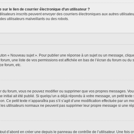
ur le lien de courrier électronique d’un utilisateur ?
s utilisateurs inscrits peuvent envoyer des courriers électroniques aux autres utili
es utilisateurs malveillants ou des robots.
outon « Nouveau sujet ». Pour publier une réponse à un sujet ou un message, cliqu
 forum, une liste de vos permissions est affichée en bas de l’écran du forum ou du
ce forum, etc.
r du forum, vous ne pouvez modifier ou supprimer que vos propres messages. Vou
 initial ait été publié. Si quelqu’un a déjà répondu à votre message, un petit text
ion. Ce petit texte n’apparaîtra pas s’il s’agit d’une modification effectuée par un 
ue les utilisateurs normaux ne peuvent pas supprimer leur propre message si une ré
ut d’abord en créer une depuis le panneau de contrôle de l’utilisateur. Une fois c