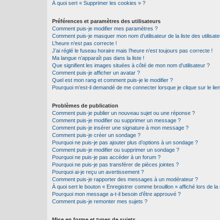
À quoi sert « Supprimer les cookies » ?
Préférences et paramètres des utilisateurs
Comment puis-je modifier mes paramètres ?
Comment puis-je masquer mon nom d’utilisateur de la liste des utilisate
L’heure n’est pas correcte !
J’ai réglé le fuseau horaire mais l’heure n’est toujours pas correcte !
Ma langue n’apparaît pas dans la liste !
Que signifient les images situées à côté de mon nom d’utilisateur ?
Comment puis-je afficher un avatar ?
Quel est mon rang et comment puis-je le modifier ?
Pourquoi m’est-il demandé de me connecter lorsque je clique sur le lien 
Problèmes de publication
Comment puis-je publier un nouveau sujet ou une réponse ?
Comment puis-je modifier ou supprimer un message ?
Comment puis-je insérer une signature à mon message ?
Comment puis-je créer un sondage ?
Pourquoi ne puis-je pas ajouter plus d’options à un sondage ?
Comment puis-je modifier ou supprimer un sondage ?
Pourquoi ne puis-je pas accéder à un forum ?
Pourquoi ne puis-je pas transférer de pièces jointes ?
Pourquoi ai-je reçu un avertissement ?
Comment puis-je rapporter des messages à un modérateur ?
À quoi sert le bouton « Enregistrer comme brouillon » affiché lors de la 
Pourquoi mon message a-t-il besoin d’être approuvé ?
Comment puis-je remonter mes sujets ?
Mise en forme et types de sujets