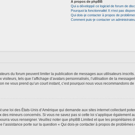
À propos de phpBB
Qui a développé ce logiciel de forum de dis
Pourquoi la fonctionnalité X n’est pas dispon
Qui dois-je contacter à propos de problèmes
Comment puis-je contacter un administrateu
trateurs du forum peuvent limiter la publication de messages aux utilisateurs inscri
visiteurs, tels que l’affichage d’avatars personnalisés, l’utilisation de la messager
ription ne vous prend qu’un court instant, c’est pourquoi nous vous recommandons de l
t une loi des États-Unis d’Amérique qui demande aux sites internet collectant pot
 des mineurs concernés. Si vous ne savez pas si cette loi s’applique également au
 pourra vous renseigner. Veuillez noter que phpBB Limited et que les propriétaires
ue l’assistance porte sur la question « Qui dois-je contacter à propos de problèmes 