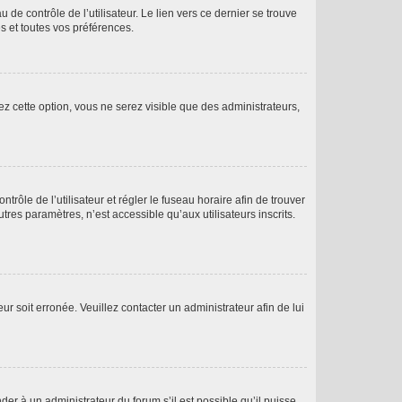
de contrôle de l’utilisateur. Le lien vers ce dernier se trouve
s et toutes vos préférences.
ez cette option, vous ne serez visible que des administrateurs,
ntrôle de l’utilisateur et régler le fuseau horaire afin de trouver
es paramètres, n’est accessible qu’aux utilisateurs inscrits.
ur soit erronée. Veuillez contacter un administrateur afin de lui
der à un administrateur du forum s’il est possible qu’il puisse