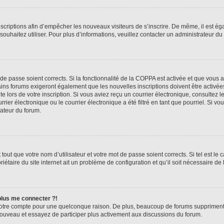
inscriptions afin d’empêcher les nouveaux visiteurs de s’inscrire. De même, il est é
s souhaitez utiliser. Pour plus d’informations, veuillez contacter un administrateur du
t de passe soient corrects. Si la fonctionnalité de la COPPA est activée et que vous 
ains forums exigeront également que les nouvelles inscriptions doivent être activée
te lors de votre inscription. Si vous aviez reçu un courrier électronique, consultez l
r électronique ou le courrier électronique a été filtré en tant que pourriel. Si vo
rateur du forum.
out que votre nom d’utilisateur et votre mot de passe soient corrects. Si tel est le
iétaire du site internet ait un problème de configuration et qu’il soit nécessaire de l
 plus me connecter ?!
votre compte pour une quelconque raison. De plus, beaucoup de forums suppriment pér
 nouveau et essayez de participer plus activement aux discussions du forum.