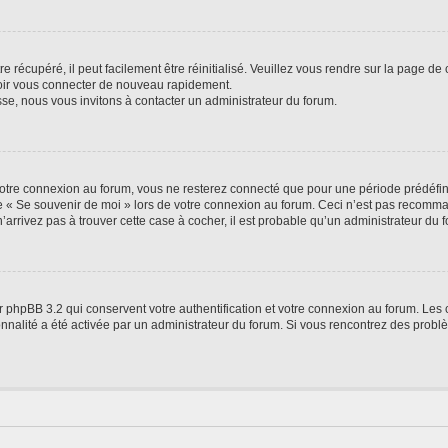
 récupéré, il peut facilement être réinitialisé. Veuillez vous rendre sur la page de
voir vous connecter de nouveau rapidement.
sse, nous vous invitons à contacter un administrateur du forum.
otre connexion au forum, vous ne resterez connecté que pour une période prédéfinie
se « Se souvenir de moi » lors de votre connexion au forum. Ceci n’est pas recomm
’arrivez pas à trouver cette case à cocher, il est probable qu’un administrateur du fo
 phpBB 3.2 qui conservent votre authentification et votre connexion au forum. Les 
tionnalité a été activée par un administrateur du forum. Si vous rencontrez des pro