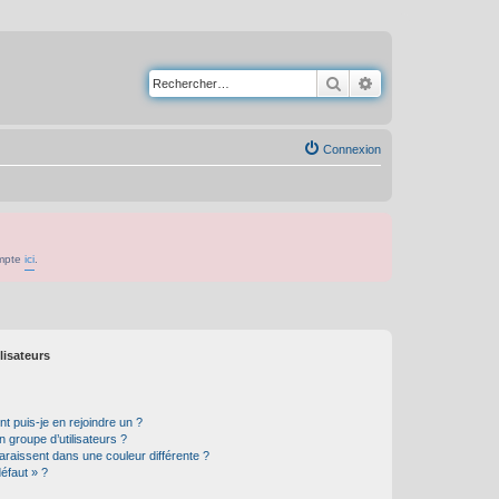
Rechercher
Recherche avancé
Connexion
ompte
ici
.
lisateurs
t puis-je en rejoindre un ?
 groupe d’utilisateurs ?
araissent dans une couleur différente ?
défaut » ?