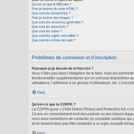
Qu’est-ce que le BBCode ?
Puis-je insérer du code HTML ?
Que sont les émoticônes ?
Puis-je insérer des images ?
Que sont les annonces générales ?
Que sont les annonces ?
Que sont les notes ?
Que sont les sujets verrouillés ?
Que sont les icônes de sujet ?
Problèmes de connexion et d’inscription
Pourquoi ai-je besoin de m’inscrire ?
Vous n’êtes pas dans l’obligation de le faire, mais les adminis
fonctionnalités supplémentaires qui ne sont pas disponibles aux 
utilisateurs, l’adhésion à un groupe d’utilisateurs, etc. L’insc
Haut
Qu’est-ce que la COPPA ?
La COPPA (pour « Child Online Privacy and Protection Act ») es
13 ans un consentement écrit des parents ou des tuteurs légaux
nous vous conseillons de contacter un conseiller juridique qui
et ne doivent donc pas être contactés à ce sujet, excepté lorsq
Haut