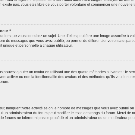
 n’existe pas, vous êtes libre de vous porter volontaire et commencer une nouvelle t
ateur ?
ur lorsque vous consultez un sujet. Une d’elles peut être une image associée à vo
mbre de messages que vous avez publié, ou permet de différencier votre statut parti
 unique et personnelle à chaque utilisateur.
ous pouvez ajouter un avatar en utilisant une des quatre méthodes suivantes : le serv
ent activer ou non la fonctionnalité des avatars et des méthodes qu’ils veuillent ren
forum.
ur, indiquent votre activité selon le nombre de messages que vous avez publié ou id
eul un administrateur du forum peut modifier le texte des rangs du forum. Merci de 
de forums ne toléreront pas ce procédé et un administrateur ou un modérateur pou