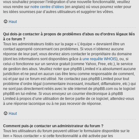
vous souhaitez proposer l’intégration d’une nouvelle fonctionnalité, veuillez
vous rendre sur
notre centre d’idées
(en anglais) où vous pourrez voter pour
les idées soumises par d’autres utilisateurs et suggérer les vôtres.
Haut
Qui dois-je contacter à propos de problèmes d’abus ou d’ordres légaux liés
à ce forum ?
Tous les administrateurs listés sur la page « L’équipe » devraient être un
contact approprié concernant ces problèmes. Si vous n’obtenez aucune
réponse de leur part, vous devriez alors contacter le propriétaire du domaine
(dont les informations sont disponibles grâce à
une requête WHOIS
), ou, si
celui-ci fonctionne sur un service gratuit (comme Yahoo, Free, etc.), le service
de gestion des abus. Veuillez noter que phpBB Limited n’a absolument aucune
juridiction et ne peut en aucun cas être tenu comme responsable de comment,
où et par qui ce forum est utilisé. Ne contactez pas phpBB Limited pour tout
problème d’ordre légal (commentaire incessant, insultant, diffamatoire, etc.) qui
ne sont pas directement reliés avec le site internet de phpBB.com ou le logiciel
phpBB en lui-même. Si vous envoyez un courrier électronique à phpBB
Limited à propos d’une utilisation de tierce partie de ce logiciel, attendez-vous
à une réponse laconique ou à ne pas recevoir de réponse.
Haut
Comment puis-je contacter un administrateur du forum ?
Tous les utilisateurs du forum peuvent utiliser le formulaire disponible sur le
lien « Nous contacter » si cette fonctionnalité a été activée par les