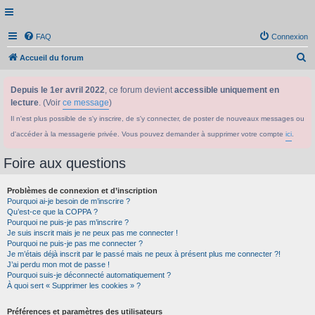
FAQ
Connexion
R
Accueil du forum
e
Depuis le 1er avril 2022
, ce forum devient
accessible uniquement en
c
lecture
. (Voir
ce message
)
h
Il n'est plus possible de s'y inscrire, de s'y connecter, de poster de nouveaux messages ou
e
d'accéder à la messagerie privée. Vous pouvez demander à supprimer votre compte
ici
.
r
c
Foire aux questions
h
Problèmes de connexion et d’inscription
e
Pourquoi ai-je besoin de m’inscrire ?
r
Qu’est-ce que la COPPA ?
Pourquoi ne puis-je pas m’inscrire ?
Je suis inscrit mais je ne peux pas me connecter !
Pourquoi ne puis-je pas me connecter ?
Je m’étais déjà inscrit par le passé mais ne peux à présent plus me connecter ?!
J’ai perdu mon mot de passe !
Pourquoi suis-je déconnecté automatiquement ?
À quoi sert « Supprimer les cookies » ?
Préférences et paramètres des utilisateurs