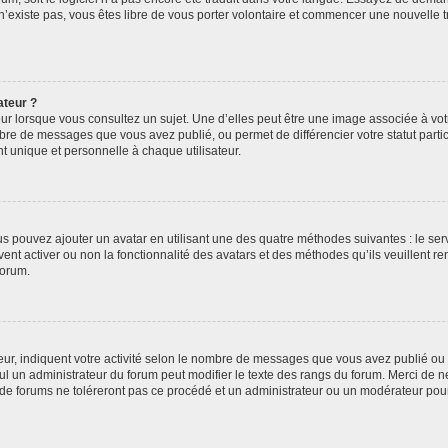
 n’existe pas, vous êtes libre de vous porter volontaire et commencer une nouvelle t
ateur ?
ur lorsque vous consultez un sujet. Une d’elles peut être une image associée à vo
mbre de messages que vous avez publié, ou permet de différencier votre statut parti
 unique et personnelle à chaque utilisateur.
ous pouvez ajouter un avatar en utilisant une des quatre méthodes suivantes : le serv
ent activer ou non la fonctionnalité des avatars et des méthodes qu’ils veuillent ren
forum.
ur, indiquent votre activité selon le nombre de messages que vous avez publié ou id
eul un administrateur du forum peut modifier le texte des rangs du forum. Merci de 
de forums ne toléreront pas ce procédé et un administrateur ou un modérateur pou