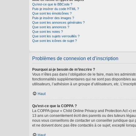
Qu’est-ce que le BBCode ?
Puis-je insérer du code HTML ?
Que sont les émoticônes ?
Puis-je insérer des images ?
Que sont les annonces générales ?
Que sont les annonces ?
Que sont les notes ?
Que sont les sujets verrouillés ?
Que sont les icônes de sujet ?
Problèmes de connexion et d’inscription
Pourquoi ai-je besoin de m’inscrire ?
Vous n’êtes pas dans l’obligation de le faire, mais les adminis
fonctionnalités supplémentaires qui ne sont pas disponibles aux 
utilisateurs, l’adhésion à un groupe d’utilisateurs, etc. L’insc
Haut
Qu’est-ce que la COPPA ?
La COPPA (pour « Child Online Privacy and Protection Act ») es
13 ans un consentement écrit des parents ou des tuteurs légaux
nous vous conseillons de contacter un conseiller juridique qui
et ne doivent donc pas être contactés à ce sujet, excepté lorsq
Haut