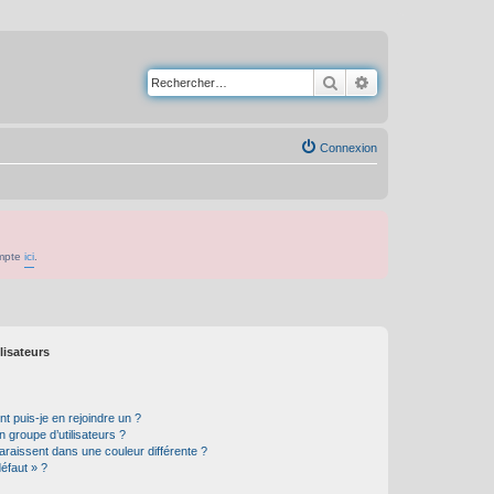
Rechercher
Recherche avancé
Connexion
ompte
ici
.
lisateurs
t puis-je en rejoindre un ?
 groupe d’utilisateurs ?
araissent dans une couleur différente ?
défaut » ?