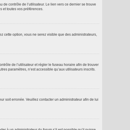
de contrôle de l’utilisateur. Le lien vers ce dernier se trouve
s et toutes vos préférences.
ez cette option, vous ne serez visible que des administrateurs,
ntrôle de l’utilisateur et régler le fuseau horaire afin de trouver
es paramètres, n’est accessible qu’aux utilisateurs inscrits.
ur soit erronée. Veuillez contacter un administrateur afin de lui
der à un administrateur du forum s’il est possible qu’il puisse