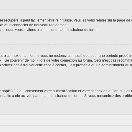
 récupéré, il peut facilement être réinitialisé. Veuillez vous rendre sur la page de
voir vous connecter de nouveau rapidement.
sse, nous vous invitons à contacter un administrateur du forum.
otre connexion au forum, vous ne resterez connecté que pour une période prédéfinie
se « Se souvenir de moi » lors de votre connexion au forum. Ceci n’est pas recomm
’arrivez pas à trouver cette case à cocher, il est probable qu’un administrateur du fo
 phpBB 3.2 qui conservent votre authentification et votre connexion au forum. Les 
tionnalité a été activée par un administrateur du forum. Si vous rencontrez des pro