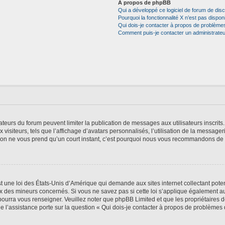
À propos de phpBB
Qui a développé ce logiciel de forum de dis
Pourquoi la fonctionnalité X n’est pas dispon
Qui dois-je contacter à propos de problèmes
Comment puis-je contacter un administrateu
trateurs du forum peuvent limiter la publication de messages aux utilisateurs inscri
visiteurs, tels que l’affichage d’avatars personnalisés, l’utilisation de la messager
ription ne vous prend qu’un court instant, c’est pourquoi nous vous recommandons de l
t une loi des États-Unis d’Amérique qui demande aux sites internet collectant pot
 des mineurs concernés. Si vous ne savez pas si cette loi s’applique également au
 pourra vous renseigner. Veuillez noter que phpBB Limited et que les propriétaires
ue l’assistance porte sur la question « Qui dois-je contacter à propos de problèmes 