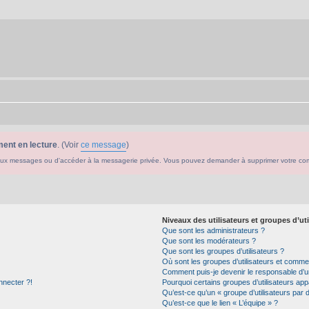
ent en lecture
. (Voir
ce message
)
ouveaux messages ou d'accéder à la messagerie privée. Vous pouvez demander à supprimer votre c
Niveaux des utilisateurs et groupes d’uti
Que sont les administrateurs ?
Que sont les modérateurs ?
Que sont les groupes d’utilisateurs ?
Où sont les groupes d’utilisateurs et commen
Comment puis-je devenir le responsable d’un
nnecter ?!
Pourquoi certains groupes d’utilisateurs app
Qu’est-ce qu’un « groupe d’utilisateurs par 
Qu’est-ce que le lien « L’équipe » ?