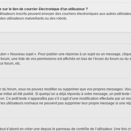
ur le lien de courrier électronique d’un utilisateur ?
s utilisateurs inscrits peuvent envoyer des courriers électroniques aux autres utili
es utilisateurs malveillants ou des robots.
outon « Nouveau sujet ». Pour publier une réponse à un sujet ou un message, cliqu
 forum, une liste de vos permissions est affichée en bas de l’écran du forum ou du
ce forum, etc.
r du forum, vous ne pouvez modifier ou supprimer que vos propres messages. Vou
 initial ait été publié. Si quelqu’un a déjà répondu à votre message, un petit text
ion. Ce petit texte n’apparaîtra pas s’il s’agit d’une modification effectuée par un 
ue les utilisateurs normaux ne peuvent pas supprimer leur propre message si une ré
ut d’abord en créer une depuis le panneau de contrôle de l’utilisateur. Une fois c