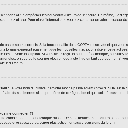
inscriptions afin d’empêcher les nouveaux visiteurs de s’inscrire. De même, il est é
s souhaitez utiliser. Pour plus d’informations, veuillez contacter un administrateur du
t de passe soient corrects. Si la fonctionnalité de la COPPA est activée et que vous 
ains forums exigeront également que les nouvelles inscriptions doivent être activée
te lors de votre inscription. Si vous aviez reçu un courrier électronique, consultez l
r électronique ou le courrier électronique a été filtré en tant que pourriel. Si vo
rateur du forum.
out que votre nom d’utilisateur et votre mot de passe soient corrects. Si tel est le
iétaire du site internet ait un problème de configuration et qu’il soit nécessaire de l
 plus me connecter ?!
votre compte pour une quelconque raison. De plus, beaucoup de forums suppriment pér
 nouveau et essayez de participer plus activement aux discussions du forum.