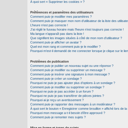
À quoi sert « Supprimer les cookies » ?
Préférences et paramètres des utilisateurs
Comment puis-je modifier mes paramètres ?
Comment puis-je masquer mon nom d’utilisateur de la liste des utilisate
L’heure n’est pas correcte !
J’ai réglé le fuseau horaire mais l’heure n’est toujours pas correcte !
Ma langue n’apparaît pas dans la liste !
Que signifient les images situées à côté de mon nom d’utilisateur ?
Comment puis-je afficher un avatar ?
Quel est mon rang et comment puis-je le modifier ?
Pourquoi m’est-il demandé de me connecter lorsque je clique sur le lien 
Problèmes de publication
Comment puis-je publier un nouveau sujet ou une réponse ?
Comment puis-je modifier ou supprimer un message ?
Comment puis-je insérer une signature à mon message ?
Comment puis-je créer un sondage ?
Pourquoi ne puis-je pas ajouter plus d’options à un sondage ?
Comment puis-je modifier ou supprimer un sondage ?
Pourquoi ne puis-je pas accéder à un forum ?
Pourquoi ne puis-je pas transférer de pièces jointes ?
Pourquoi ai-je reçu un avertissement ?
Comment puis-je rapporter des messages à un modérateur ?
À quoi sert le bouton « Enregistrer comme brouillon » affiché lors de la 
Pourquoi mon message a-t-il besoin d’être approuvé ?
Comment puis-je remonter mes sujets ?
Mise en forme et types de sujets