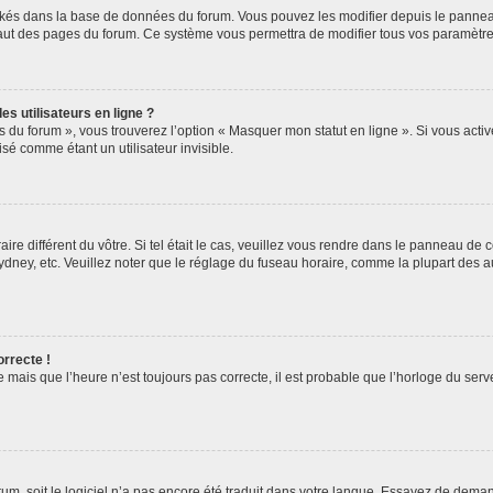
ockés dans la base de données du forum. Vous pouvez les modifier depuis le panneau 
haut des pages du forum. Ce système vous permettra de modifier tous vos paramètre
s utilisateurs en ligne ?
s du forum », vous trouverez l’option « Masquer mon statut en ligne ». Si vous activ
é comme étant un utilisateur invisible.
aire différent du vôtre. Si tel était le cas, veuillez vous rendre dans le panneau de co
ey, etc. Veuillez noter que le réglage du fuseau horaire, comme la plupart des autr
orrecte !
 mais que l’heure n’est toujours pas correcte, il est probable que l’horloge du serve
orum, soit le logiciel n’a pas encore été traduit dans votre langue. Essayez de deman