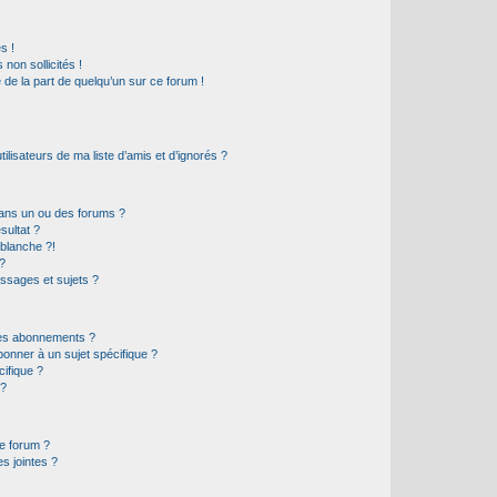
s !
non sollicités !
e de la part de quelqu’un sur ce forum !
lisateurs de ma liste d’amis et d’ignorés ?
ans un ou des forums ?
sultat ?
blanche ?!
?
ssages et sujets ?
t les abonnements ?
onner à un sujet spécifique ?
ifique ?
 ?
ce forum ?
s jointes ?