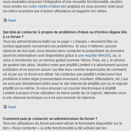
vous souhaitez proposer l’intégration d’une nouvelle fonctionnalité, veuillez
vous rendre sur
notre centre d’idées
(en anglais) où vous pourrez voter pour
les idées soumises par d’autres utilisateurs et suggérer les vôtres.
Haut
Qui dois-je contacter à propos de problèmes d’abus ou d’ordres légaux liés
à ce forum ?
Tous les administrateurs listés sur la page « L’équipe » devraient être un
contact approprié concernant ces problèmes. Si vous n’obtenez aucune
réponse de leur part, vous devriez alors contacter le propriétaire du domaine
(dont les informations sont disponibles grâce à
une requête WHOIS
), ou, si
celui-ci fonctionne sur un service gratuit (comme Yahoo, Free, etc.), le service
de gestion des abus. Veuillez noter que phpBB Limited n’a absolument aucune
juridiction et ne peut en aucun cas être tenu comme responsable de comment,
où et par qui ce forum est utilisé. Ne contactez pas phpBB Limited pour tout
problème d’ordre légal (commentaire incessant, insultant, diffamatoire, etc.) qui
ne sont pas directement reliés avec le site internet de phpBB.com ou le logiciel
phpBB en lui-même. Si vous envoyez un courrier électronique à phpBB
Limited à propos d’une utilisation de tierce partie de ce logiciel, attendez-vous
à une réponse laconique ou à ne pas recevoir de réponse.
Haut
Comment puis-je contacter un administrateur du forum ?
Tous les utilisateurs du forum peuvent utiliser le formulaire disponible sur le
lien « Nous contacter » si cette fonctionnalité a été activée par les