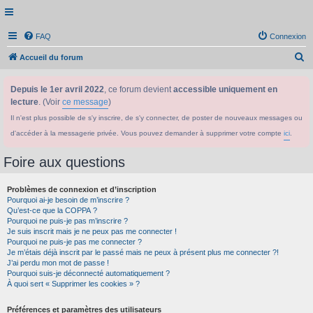
FAQ
Connexion
R
Accueil du forum
e
Depuis le 1er avril 2022
, ce forum devient
accessible uniquement en
c
lecture
. (Voir
ce message
)
h
Il n'est plus possible de s'y inscrire, de s'y connecter, de poster de nouveaux messages ou
e
d'accéder à la messagerie privée. Vous pouvez demander à supprimer votre compte
ici
.
r
c
Foire aux questions
h
Problèmes de connexion et d’inscription
e
Pourquoi ai-je besoin de m’inscrire ?
r
Qu’est-ce que la COPPA ?
Pourquoi ne puis-je pas m’inscrire ?
Je suis inscrit mais je ne peux pas me connecter !
Pourquoi ne puis-je pas me connecter ?
Je m’étais déjà inscrit par le passé mais ne peux à présent plus me connecter ?!
J’ai perdu mon mot de passe !
Pourquoi suis-je déconnecté automatiquement ?
À quoi sert « Supprimer les cookies » ?
Préférences et paramètres des utilisateurs