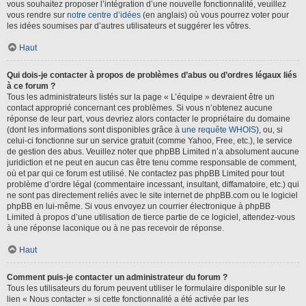
vous souhaitez proposer l’intégration d’une nouvelle fonctionnalité, veuillez
vous rendre sur
notre centre d’idées
(en anglais) où vous pourrez voter pour
les idées soumises par d’autres utilisateurs et suggérer les vôtres.
Haut
Qui dois-je contacter à propos de problèmes d’abus ou d’ordres légaux liés
à ce forum ?
Tous les administrateurs listés sur la page « L’équipe » devraient être un
contact approprié concernant ces problèmes. Si vous n’obtenez aucune
réponse de leur part, vous devriez alors contacter le propriétaire du domaine
(dont les informations sont disponibles grâce à
une requête WHOIS
), ou, si
celui-ci fonctionne sur un service gratuit (comme Yahoo, Free, etc.), le service
de gestion des abus. Veuillez noter que phpBB Limited n’a absolument aucune
juridiction et ne peut en aucun cas être tenu comme responsable de comment,
où et par qui ce forum est utilisé. Ne contactez pas phpBB Limited pour tout
problème d’ordre légal (commentaire incessant, insultant, diffamatoire, etc.) qui
ne sont pas directement reliés avec le site internet de phpBB.com ou le logiciel
phpBB en lui-même. Si vous envoyez un courrier électronique à phpBB
Limited à propos d’une utilisation de tierce partie de ce logiciel, attendez-vous
à une réponse laconique ou à ne pas recevoir de réponse.
Haut
Comment puis-je contacter un administrateur du forum ?
Tous les utilisateurs du forum peuvent utiliser le formulaire disponible sur le
lien « Nous contacter » si cette fonctionnalité a été activée par les