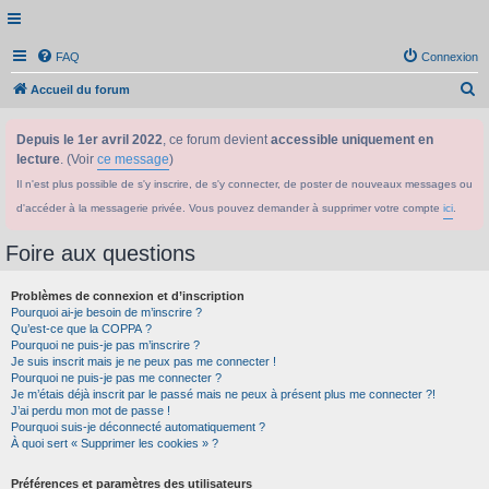
FAQ
Connexion
R
Accueil du forum
e
Depuis le 1er avril 2022
, ce forum devient
accessible uniquement en
c
lecture
. (Voir
ce message
)
h
Il n'est plus possible de s'y inscrire, de s'y connecter, de poster de nouveaux messages ou
e
d'accéder à la messagerie privée. Vous pouvez demander à supprimer votre compte
ici
.
r
c
Foire aux questions
h
Problèmes de connexion et d’inscription
e
Pourquoi ai-je besoin de m’inscrire ?
r
Qu’est-ce que la COPPA ?
Pourquoi ne puis-je pas m’inscrire ?
Je suis inscrit mais je ne peux pas me connecter !
Pourquoi ne puis-je pas me connecter ?
Je m’étais déjà inscrit par le passé mais ne peux à présent plus me connecter ?!
J’ai perdu mon mot de passe !
Pourquoi suis-je déconnecté automatiquement ?
À quoi sert « Supprimer les cookies » ?
Préférences et paramètres des utilisateurs