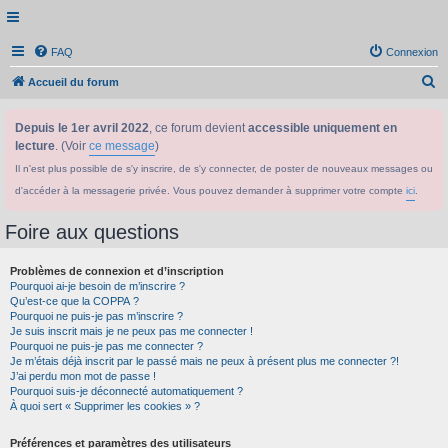
FAQ
Connexion
R
Accueil du forum
e
Depuis le 1er avril 2022
, ce forum devient
accessible uniquement en
c
lecture
. (Voir
ce message
)
h
Il n'est plus possible de s'y inscrire, de s'y connecter, de poster de nouveaux messages ou
e
d'accéder à la messagerie privée. Vous pouvez demander à supprimer votre compte
ici
.
r
c
Foire aux questions
h
Problèmes de connexion et d’inscription
e
Pourquoi ai-je besoin de m’inscrire ?
r
Qu’est-ce que la COPPA ?
Pourquoi ne puis-je pas m’inscrire ?
Je suis inscrit mais je ne peux pas me connecter !
Pourquoi ne puis-je pas me connecter ?
Je m’étais déjà inscrit par le passé mais ne peux à présent plus me connecter ?!
J’ai perdu mon mot de passe !
Pourquoi suis-je déconnecté automatiquement ?
À quoi sert « Supprimer les cookies » ?
Préférences et paramètres des utilisateurs