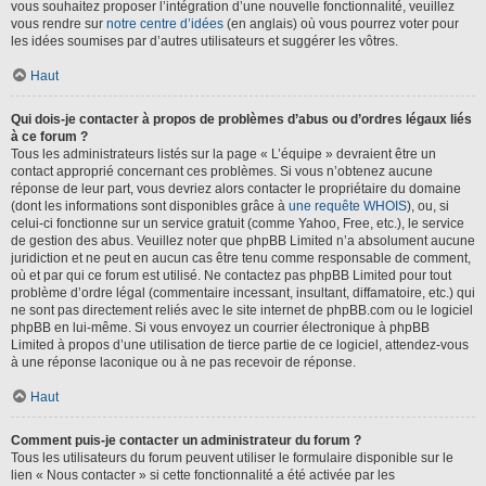
vous souhaitez proposer l’intégration d’une nouvelle fonctionnalité, veuillez
vous rendre sur
notre centre d’idées
(en anglais) où vous pourrez voter pour
les idées soumises par d’autres utilisateurs et suggérer les vôtres.
Haut
Qui dois-je contacter à propos de problèmes d’abus ou d’ordres légaux liés
à ce forum ?
Tous les administrateurs listés sur la page « L’équipe » devraient être un
contact approprié concernant ces problèmes. Si vous n’obtenez aucune
réponse de leur part, vous devriez alors contacter le propriétaire du domaine
(dont les informations sont disponibles grâce à
une requête WHOIS
), ou, si
celui-ci fonctionne sur un service gratuit (comme Yahoo, Free, etc.), le service
de gestion des abus. Veuillez noter que phpBB Limited n’a absolument aucune
juridiction et ne peut en aucun cas être tenu comme responsable de comment,
où et par qui ce forum est utilisé. Ne contactez pas phpBB Limited pour tout
problème d’ordre légal (commentaire incessant, insultant, diffamatoire, etc.) qui
ne sont pas directement reliés avec le site internet de phpBB.com ou le logiciel
phpBB en lui-même. Si vous envoyez un courrier électronique à phpBB
Limited à propos d’une utilisation de tierce partie de ce logiciel, attendez-vous
à une réponse laconique ou à ne pas recevoir de réponse.
Haut
Comment puis-je contacter un administrateur du forum ?
Tous les utilisateurs du forum peuvent utiliser le formulaire disponible sur le
lien « Nous contacter » si cette fonctionnalité a été activée par les