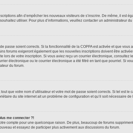
inscriptions afin d’empêcher les nouveaux visiteurs de s’inscrire. De même, il est é
s souhaitez utiliser. Pour plus d’informations, veuillez contacter un administrateur du
t de passe soient corrects. Si la fonctionnalité de la COPPA est activée et que vous 
ains forums exigeront également que les nouvelles inscriptions doivent être activée
te lors de votre inscription. Si vous aviez reçu un courrier électronique, consultez l
r électronique ou le courrier électronique a été filtré en tant que pourriel. Si vo
rateur du forum.
out que votre nom d’utilisateur et votre mot de passe soient corrects. Si tel est le
iétaire du site internet ait un problème de configuration et qu’il soit nécessaire de l
 plus me connecter ?!
votre compte pour une quelconque raison. De plus, beaucoup de forums suppriment pér
 nouveau et essayez de participer plus activement aux discussions du forum.