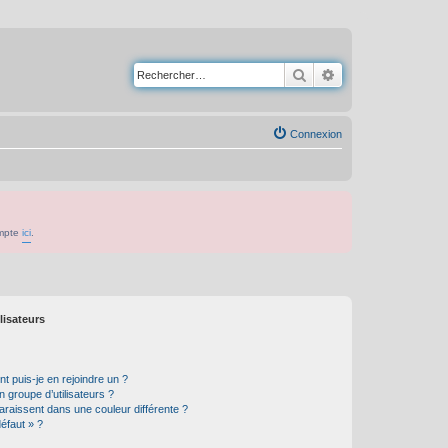
Rechercher
Recherche avancé
Connexion
ompte
ici
.
lisateurs
t puis-je en rejoindre un ?
 groupe d’utilisateurs ?
araissent dans une couleur différente ?
défaut » ?