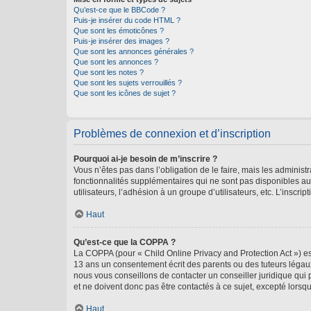
Qu’est-ce que le BBCode ?
Puis-je insérer du code HTML ?
Que sont les émoticônes ?
Puis-je insérer des images ?
Que sont les annonces générales ?
Que sont les annonces ?
Que sont les notes ?
Que sont les sujets verrouillés ?
Que sont les icônes de sujet ?
Problèmes de connexion et d’inscription
Pourquoi ai-je besoin de m’inscrire ?
Vous n’êtes pas dans l’obligation de le faire, mais les adminis
fonctionnalités supplémentaires qui ne sont pas disponibles aux 
utilisateurs, l’adhésion à un groupe d’utilisateurs, etc. L’insc
Haut
Qu’est-ce que la COPPA ?
La COPPA (pour « Child Online Privacy and Protection Act ») es
13 ans un consentement écrit des parents ou des tuteurs légaux
nous vous conseillons de contacter un conseiller juridique qui
et ne doivent donc pas être contactés à ce sujet, excepté lorsq
Haut