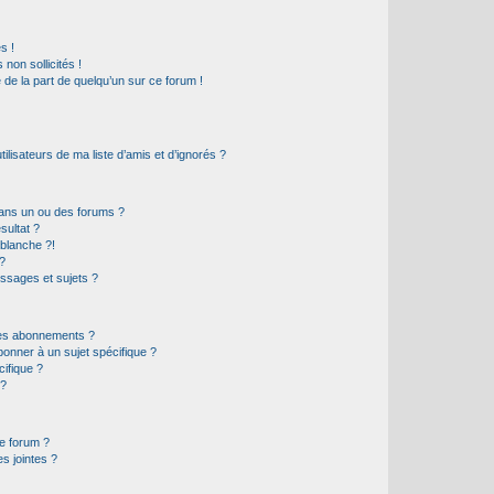
s !
non sollicités !
e de la part de quelqu’un sur ce forum !
lisateurs de ma liste d’amis et d’ignorés ?
ans un ou des forums ?
sultat ?
blanche ?!
?
ssages et sujets ?
t les abonnements ?
onner à un sujet spécifique ?
ifique ?
 ?
ce forum ?
s jointes ?