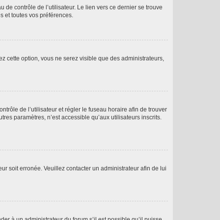
de contrôle de l’utilisateur. Le lien vers ce dernier se trouve
s et toutes vos préférences.
ez cette option, vous ne serez visible que des administrateurs,
ntrôle de l’utilisateur et régler le fuseau horaire afin de trouver
es paramètres, n’est accessible qu’aux utilisateurs inscrits.
ur soit erronée. Veuillez contacter un administrateur afin de lui
der à un administrateur du forum s’il est possible qu’il puisse