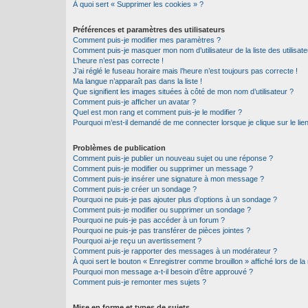
À quoi sert « Supprimer les cookies » ?
Préférences et paramètres des utilisateurs
Comment puis-je modifier mes paramètres ?
Comment puis-je masquer mon nom d’utilisateur de la liste des utilisate
L’heure n’est pas correcte !
J’ai réglé le fuseau horaire mais l’heure n’est toujours pas correcte !
Ma langue n’apparaît pas dans la liste !
Que signifient les images situées à côté de mon nom d’utilisateur ?
Comment puis-je afficher un avatar ?
Quel est mon rang et comment puis-je le modifier ?
Pourquoi m’est-il demandé de me connecter lorsque je clique sur le lien 
Problèmes de publication
Comment puis-je publier un nouveau sujet ou une réponse ?
Comment puis-je modifier ou supprimer un message ?
Comment puis-je insérer une signature à mon message ?
Comment puis-je créer un sondage ?
Pourquoi ne puis-je pas ajouter plus d’options à un sondage ?
Comment puis-je modifier ou supprimer un sondage ?
Pourquoi ne puis-je pas accéder à un forum ?
Pourquoi ne puis-je pas transférer de pièces jointes ?
Pourquoi ai-je reçu un avertissement ?
Comment puis-je rapporter des messages à un modérateur ?
À quoi sert le bouton « Enregistrer comme brouillon » affiché lors de la 
Pourquoi mon message a-t-il besoin d’être approuvé ?
Comment puis-je remonter mes sujets ?
Mise en forme et types de sujets