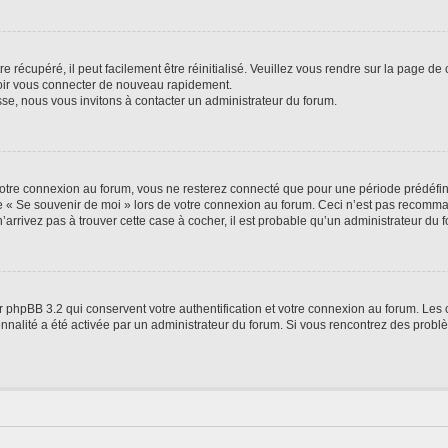
 récupéré, il peut facilement être réinitialisé. Veuillez vous rendre sur la page de
voir vous connecter de nouveau rapidement.
sse, nous vous invitons à contacter un administrateur du forum.
otre connexion au forum, vous ne resterez connecté que pour une période prédéfinie
se « Se souvenir de moi » lors de votre connexion au forum. Ceci n’est pas recomm
’arrivez pas à trouver cette case à cocher, il est probable qu’un administrateur du fo
 phpBB 3.2 qui conservent votre authentification et votre connexion au forum. Les 
tionnalité a été activée par un administrateur du forum. Si vous rencontrez des pro