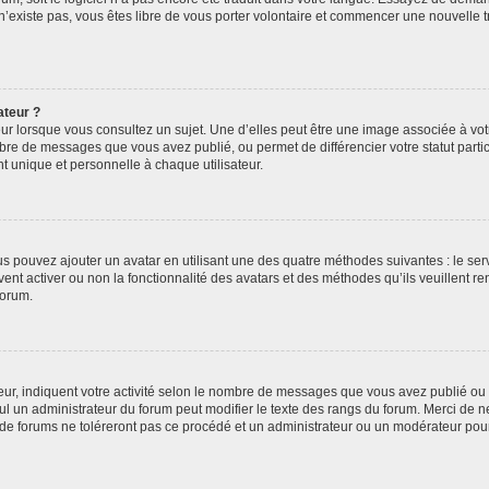
 n’existe pas, vous êtes libre de vous porter volontaire et commencer une nouvelle t
ateur ?
ur lorsque vous consultez un sujet. Une d’elles peut être une image associée à vo
mbre de messages que vous avez publié, ou permet de différencier votre statut parti
 unique et personnelle à chaque utilisateur.
ous pouvez ajouter un avatar en utilisant une des quatre méthodes suivantes : le serv
ent activer ou non la fonctionnalité des avatars et des méthodes qu’ils veuillent ren
forum.
ur, indiquent votre activité selon le nombre de messages que vous avez publié ou id
eul un administrateur du forum peut modifier le texte des rangs du forum. Merci de 
de forums ne toléreront pas ce procédé et un administrateur ou un modérateur pou