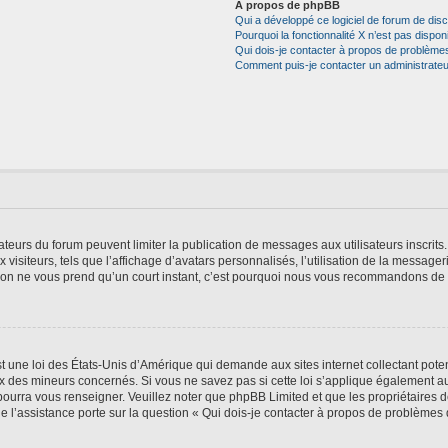
À propos de phpBB
Qui a développé ce logiciel de forum de dis
Pourquoi la fonctionnalité X n’est pas dispon
Qui dois-je contacter à propos de problèmes
Comment puis-je contacter un administrateu
trateurs du forum peuvent limiter la publication de messages aux utilisateurs inscri
visiteurs, tels que l’affichage d’avatars personnalisés, l’utilisation de la messager
ription ne vous prend qu’un court instant, c’est pourquoi nous vous recommandons de l
t une loi des États-Unis d’Amérique qui demande aux sites internet collectant pot
 des mineurs concernés. Si vous ne savez pas si cette loi s’applique également au
 pourra vous renseigner. Veuillez noter que phpBB Limited et que les propriétaires
ue l’assistance porte sur la question « Qui dois-je contacter à propos de problèmes 