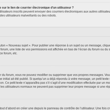
ur le lien de courrier électronique d’un utilisateur ?
s utilisateurs inscrits peuvent envoyer des courriers électroniques aux autres utili
es utilisateurs malveillants ou des robots.
outon « Nouveau sujet ». Pour publier une réponse à un sujet ou un message, cliqu
 forum, une liste de vos permissions est affichée en bas de l’écran du forum ou du
ce forum, etc.
r du forum, vous ne pouvez modifier ou supprimer que vos propres messages. Vou
 initial ait été publié. Si quelqu’un a déjà répondu à votre message, un petit text
ion. Ce petit texte n’apparaîtra pas s’il s’agit d’une modification effectuée par un 
ue les utilisateurs normaux ne peuvent pas supprimer leur propre message si une ré
ut d’abord en créer une depuis le panneau de contrôle de l’utilisateur. Une fois c