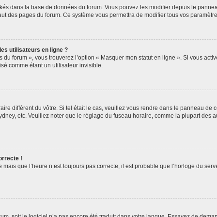
ockés dans la base de données du forum. Vous pouvez les modifier depuis le panneau 
haut des pages du forum. Ce système vous permettra de modifier tous vos paramètre
s utilisateurs en ligne ?
s du forum », vous trouverez l’option « Masquer mon statut en ligne ». Si vous activ
é comme étant un utilisateur invisible.
aire différent du vôtre. Si tel était le cas, veuillez vous rendre dans le panneau de co
ey, etc. Veuillez noter que le réglage du fuseau horaire, comme la plupart des autr
orrecte !
 mais que l’heure n’est toujours pas correcte, il est probable que l’horloge du serve
orum, soit le logiciel n’a pas encore été traduit dans votre langue. Essayez de deman