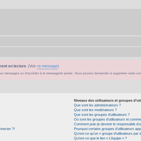
ent en lecture
. (Voir
ce message
)
ouveaux messages ou d'accéder à la messagerie privée. Vous pouvez demander à supprimer votre c
Niveaux des utilisateurs et groupes d’uti
Que sont les administrateurs ?
Que sont les modérateurs ?
Que sont les groupes d’utilisateurs ?
Où sont les groupes d’utilisateurs et commen
Comment puis-je devenir le responsable d’un
nnecter ?!
Pourquoi certains groupes d’utilisateurs app
Qu’est-ce qu’un « groupe d’utilisateurs par 
Qu’est-ce que le lien « L’équipe » ?