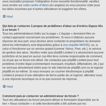
vous souhaitez proposer l’intégration d’une nouvelle fonctionnalité, veuillez
vous rendre sur
notre centre d’idées
(en anglais) où vous pourrez voter pour
les idées soumises par d’autres utilisateurs et suggérer les vôtres.
Haut
Qui dois-je contacter à propos de problèmes d’abus ou d’ordres légaux liés
à ce forum ?
Tous les administrateurs listés sur la page « L’équipe » devraient être un
contact approprié concernant ces problèmes. Si vous n’obtenez aucune
réponse de leur part, vous devriez alors contacter le propriétaire du domaine
(dont les informations sont disponibles grâce à
une requête WHOIS
), ou, si
celui-ci fonctionne sur un service gratuit (comme Yahoo, Free, etc.), le service
de gestion des abus. Veuillez noter que phpBB Limited n’a absolument aucune
juridiction et ne peut en aucun cas être tenu comme responsable de comment,
où et par qui ce forum est utilisé. Ne contactez pas phpBB Limited pour tout
problème d’ordre légal (commentaire incessant, insultant, diffamatoire, etc.) qui
ne sont pas directement reliés avec le site internet de phpBB.com ou le logiciel
phpBB en lui-même. Si vous envoyez un courrier électronique à phpBB
Limited à propos d’une utilisation de tierce partie de ce logiciel, attendez-vous
à une réponse laconique ou à ne pas recevoir de réponse.
Haut
Comment puis-je contacter un administrateur du forum ?
Tous les utilisateurs du forum peuvent utiliser le formulaire disponible sur le
lien « Nous contacter » si cette fonctionnalité a été activée par les