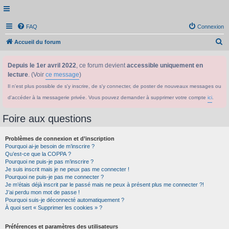
FAQ
Connexion
R
Accueil du forum
e
Depuis le 1er avril 2022
, ce forum devient
accessible uniquement en
c
lecture
. (Voir
ce message
)
h
Il n'est plus possible de s'y inscrire, de s'y connecter, de poster de nouveaux messages ou
e
d'accéder à la messagerie privée. Vous pouvez demander à supprimer votre compte
ici
.
r
c
Foire aux questions
h
Problèmes de connexion et d’inscription
e
Pourquoi ai-je besoin de m’inscrire ?
r
Qu’est-ce que la COPPA ?
Pourquoi ne puis-je pas m’inscrire ?
Je suis inscrit mais je ne peux pas me connecter !
Pourquoi ne puis-je pas me connecter ?
Je m’étais déjà inscrit par le passé mais ne peux à présent plus me connecter ?!
J’ai perdu mon mot de passe !
Pourquoi suis-je déconnecté automatiquement ?
À quoi sert « Supprimer les cookies » ?
Préférences et paramètres des utilisateurs