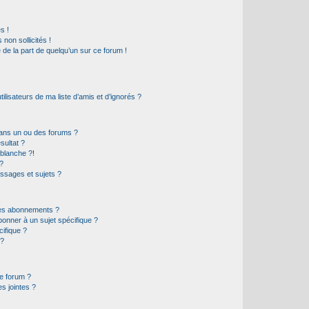
s !
non sollicités !
e de la part de quelqu’un sur ce forum !
lisateurs de ma liste d’amis et d’ignorés ?
ans un ou des forums ?
sultat ?
blanche ?!
?
ssages et sujets ?
t les abonnements ?
onner à un sujet spécifique ?
ifique ?
 ?
ce forum ?
s jointes ?