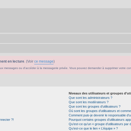
ent en lecture
. (Voir
ce message
)
ouveaux messages ou d'accéder à la messagerie privée. Vous pouvez demander à supprimer votre c
Niveaux des utilisateurs et groupes d’uti
Que sont les administrateurs ?
Que sont les modérateurs ?
Que sont les groupes d’utilisateurs ?
Où sont les groupes d’utilisateurs et commen
Comment puis-je devenir le responsable d’un
nnecter ?!
Pourquoi certains groupes d’utilisateurs app
Qu’est-ce qu’un « groupe d’utilisateurs par 
Qu’est-ce que le lien « L’équipe » ?