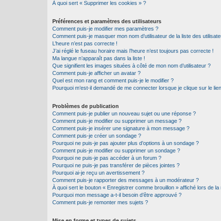
À quoi sert « Supprimer les cookies » ?
Préférences et paramètres des utilisateurs
Comment puis-je modifier mes paramètres ?
Comment puis-je masquer mon nom d’utilisateur de la liste des utilisate
L’heure n’est pas correcte !
J’ai réglé le fuseau horaire mais l’heure n’est toujours pas correcte !
Ma langue n’apparaît pas dans la liste !
Que signifient les images situées à côté de mon nom d’utilisateur ?
Comment puis-je afficher un avatar ?
Quel est mon rang et comment puis-je le modifier ?
Pourquoi m’est-il demandé de me connecter lorsque je clique sur le lien 
Problèmes de publication
Comment puis-je publier un nouveau sujet ou une réponse ?
Comment puis-je modifier ou supprimer un message ?
Comment puis-je insérer une signature à mon message ?
Comment puis-je créer un sondage ?
Pourquoi ne puis-je pas ajouter plus d’options à un sondage ?
Comment puis-je modifier ou supprimer un sondage ?
Pourquoi ne puis-je pas accéder à un forum ?
Pourquoi ne puis-je pas transférer de pièces jointes ?
Pourquoi ai-je reçu un avertissement ?
Comment puis-je rapporter des messages à un modérateur ?
À quoi sert le bouton « Enregistrer comme brouillon » affiché lors de la 
Pourquoi mon message a-t-il besoin d’être approuvé ?
Comment puis-je remonter mes sujets ?
Mise en forme et types de sujets