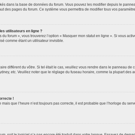
ockés dans la base de données du forum. Vous pouvez les modifier depuis le panneau 
haut des pages du forum. Ce système vous permettra de modifier tous vos paramètre
s utilisateurs en ligne ?
s du forum », vous trouverez l’option « Masquer mon statut en ligne ». Si vous activ
é comme étant un utilisateur invisible.
aire différent du vôtre. Si tel était le cas, veuillez vous rendre dans le panneau de co
ey, etc. Veuillez noter que le réglage du fuseau horaire, comme la plupart des autr
orrecte !
 mais que l’heure n’est toujours pas correcte, il est probable que l’horloge du serve
orum, soit le logiciel n’a pas encore été traduit dans votre langue. Essayez de deman