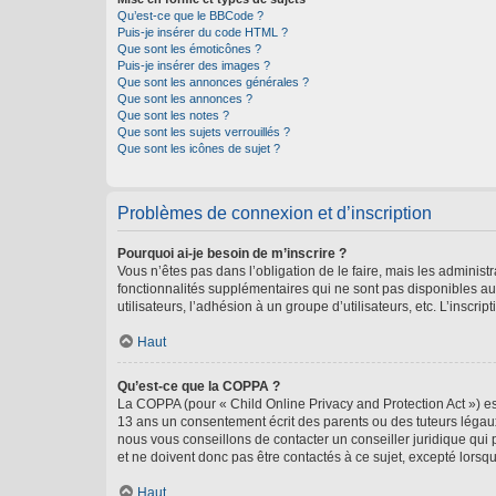
Qu’est-ce que le BBCode ?
Puis-je insérer du code HTML ?
Que sont les émoticônes ?
Puis-je insérer des images ?
Que sont les annonces générales ?
Que sont les annonces ?
Que sont les notes ?
Que sont les sujets verrouillés ?
Que sont les icônes de sujet ?
Problèmes de connexion et d’inscription
Pourquoi ai-je besoin de m’inscrire ?
Vous n’êtes pas dans l’obligation de le faire, mais les adminis
fonctionnalités supplémentaires qui ne sont pas disponibles aux 
utilisateurs, l’adhésion à un groupe d’utilisateurs, etc. L’insc
Haut
Qu’est-ce que la COPPA ?
La COPPA (pour « Child Online Privacy and Protection Act ») es
13 ans un consentement écrit des parents ou des tuteurs légaux
nous vous conseillons de contacter un conseiller juridique qui
et ne doivent donc pas être contactés à ce sujet, excepté lorsq
Haut