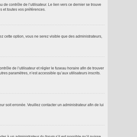
de contrôle de l’utilisateur. Le lien vers ce dernier se trouve
s et toutes vos préférences.
ez cette option, vous ne serez visible que des administrateurs,
ntrôle de l’utilisateur et régler le fuseau horaire afin de trouver
es paramètres, n’est accessible qu’aux utilisateurs inscrits.
ur soit erronée. Veuillez contacter un administrateur afin de lui
der à un administrateur du forum s’il est possible qu’il puisse