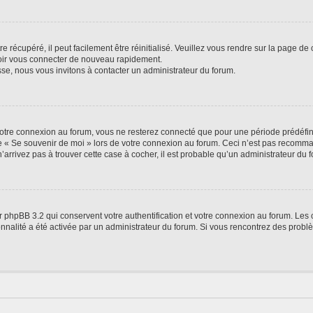
 récupéré, il peut facilement être réinitialisé. Veuillez vous rendre sur la page de
voir vous connecter de nouveau rapidement.
sse, nous vous invitons à contacter un administrateur du forum.
otre connexion au forum, vous ne resterez connecté que pour une période prédéfinie
se « Se souvenir de moi » lors de votre connexion au forum. Ceci n’est pas recomm
’arrivez pas à trouver cette case à cocher, il est probable qu’un administrateur du fo
 phpBB 3.2 qui conservent votre authentification et votre connexion au forum. Les 
tionnalité a été activée par un administrateur du forum. Si vous rencontrez des pro