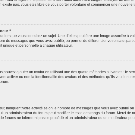
 n’existe pas, vous êtes libre de vous porter volontaire et commencer une nouvelle t
ateur ?
ur lorsque vous consultez un sujet. Une d’elles peut être une image associée à vo
mbre de messages que vous avez publié, ou permet de différencier votre statut parti
 unique et personnelle à chaque utilisateur.
ous pouvez ajouter un avatar en utilisant une des quatre méthodes suivantes : le serv
ent activer ou non la fonctionnalité des avatars et des méthodes qu’ils veuillent ren
forum.
ur, indiquent votre activité selon le nombre de messages que vous avez publié ou id
eul un administrateur du forum peut modifier le texte des rangs du forum. Merci de 
de forums ne toléreront pas ce procédé et un administrateur ou un modérateur pou