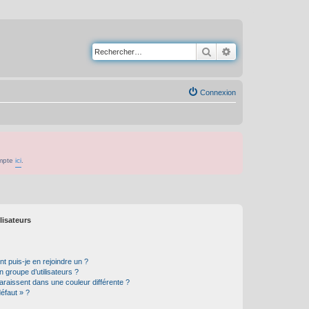
Rechercher
Recherche avancé
Connexion
ompte
ici
.
lisateurs
t puis-je en rejoindre un ?
 groupe d’utilisateurs ?
araissent dans une couleur différente ?
défaut » ?