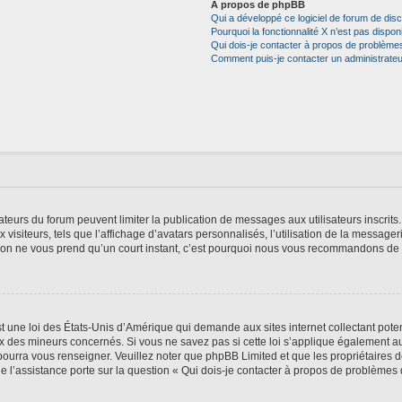
À propos de phpBB
Qui a développé ce logiciel de forum de dis
Pourquoi la fonctionnalité X n’est pas dispon
Qui dois-je contacter à propos de problèmes
Comment puis-je contacter un administrateu
trateurs du forum peuvent limiter la publication de messages aux utilisateurs inscri
visiteurs, tels que l’affichage d’avatars personnalisés, l’utilisation de la messager
ription ne vous prend qu’un court instant, c’est pourquoi nous vous recommandons de l
t une loi des États-Unis d’Amérique qui demande aux sites internet collectant pot
 des mineurs concernés. Si vous ne savez pas si cette loi s’applique également au
 pourra vous renseigner. Veuillez noter que phpBB Limited et que les propriétaires
ue l’assistance porte sur la question « Qui dois-je contacter à propos de problèmes 