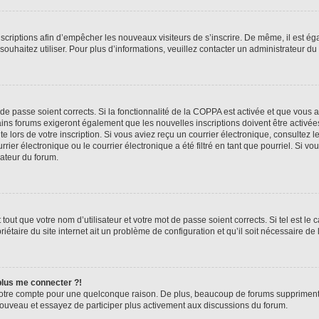
inscriptions afin d’empêcher les nouveaux visiteurs de s’inscrire. De même, il est é
s souhaitez utiliser. Pour plus d’informations, veuillez contacter un administrateur du
t de passe soient corrects. Si la fonctionnalité de la COPPA est activée et que vous 
ains forums exigeront également que les nouvelles inscriptions doivent être activée
te lors de votre inscription. Si vous aviez reçu un courrier électronique, consultez l
r électronique ou le courrier électronique a été filtré en tant que pourriel. Si vo
rateur du forum.
out que votre nom d’utilisateur et votre mot de passe soient corrects. Si tel est le
iétaire du site internet ait un problème de configuration et qu’il soit nécessaire de l
 plus me connecter ?!
votre compte pour une quelconque raison. De plus, beaucoup de forums suppriment pér
 nouveau et essayez de participer plus activement aux discussions du forum.