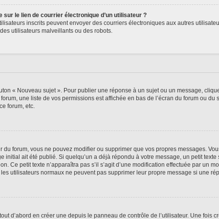
ur le lien de courrier électronique d’un utilisateur ?
s utilisateurs inscrits peuvent envoyer des courriers électroniques aux autres utili
es utilisateurs malveillants ou des robots.
outon « Nouveau sujet ». Pour publier une réponse à un sujet ou un message, cliqu
 forum, une liste de vos permissions est affichée en bas de l’écran du forum ou du
ce forum, etc.
r du forum, vous ne pouvez modifier ou supprimer que vos propres messages. Vou
 initial ait été publié. Si quelqu’un a déjà répondu à votre message, un petit text
ion. Ce petit texte n’apparaîtra pas s’il s’agit d’une modification effectuée par un 
ue les utilisateurs normaux ne peuvent pas supprimer leur propre message si une ré
ut d’abord en créer une depuis le panneau de contrôle de l’utilisateur. Une fois c