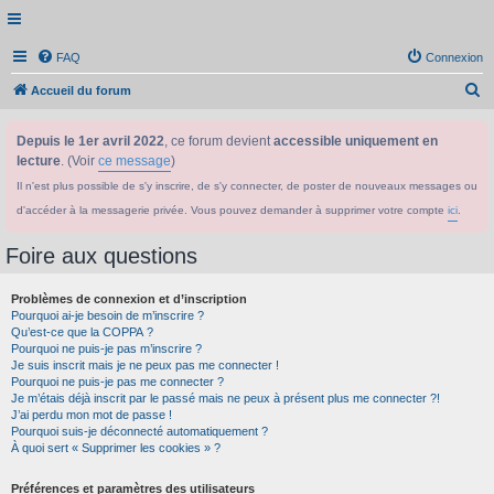
FAQ
Connexion
R
Accueil du forum
e
Depuis le 1er avril 2022
, ce forum devient
accessible uniquement en
c
lecture
. (Voir
ce message
)
h
Il n'est plus possible de s'y inscrire, de s'y connecter, de poster de nouveaux messages ou
e
d'accéder à la messagerie privée. Vous pouvez demander à supprimer votre compte
ici
.
r
c
Foire aux questions
h
Problèmes de connexion et d’inscription
e
Pourquoi ai-je besoin de m’inscrire ?
r
Qu’est-ce que la COPPA ?
Pourquoi ne puis-je pas m’inscrire ?
Je suis inscrit mais je ne peux pas me connecter !
Pourquoi ne puis-je pas me connecter ?
Je m’étais déjà inscrit par le passé mais ne peux à présent plus me connecter ?!
J’ai perdu mon mot de passe !
Pourquoi suis-je déconnecté automatiquement ?
À quoi sert « Supprimer les cookies » ?
Préférences et paramètres des utilisateurs