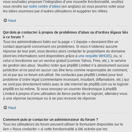
vous souhaitez proposer l’intégration d’une nouvelle fonctionnalité, veuillez
vous rendre sur
notre centre d’idées
(en anglais) où vous pourrez voter pour
les idées soumises par d’autres utilisateurs et suggérer les vôtres.
Haut
Qui dois-je contacter à propos de problèmes d’abus ou d’ordres légaux liés
à ce forum ?
Tous les administrateurs listés sur la page « L’équipe » devraient être un
contact approprié concernant ces problèmes. Si vous n’obtenez aucune
réponse de leur part, vous devriez alors contacter le propriétaire du domaine
(dont les informations sont disponibles grâce à
une requête WHOIS
), ou, si
celui-ci fonctionne sur un service gratuit (comme Yahoo, Free, etc.), le service
de gestion des abus. Veuillez noter que phpBB Limited n’a absolument aucune
juridiction et ne peut en aucun cas être tenu comme responsable de comment,
où et par qui ce forum est utilisé. Ne contactez pas phpBB Limited pour tout
problème d’ordre légal (commentaire incessant, insultant, diffamatoire, etc.) qui
ne sont pas directement reliés avec le site internet de phpBB.com ou le logiciel
phpBB en lui-même. Si vous envoyez un courrier électronique à phpBB
Limited à propos d’une utilisation de tierce partie de ce logiciel, attendez-vous
à une réponse laconique ou à ne pas recevoir de réponse.
Haut
Comment puis-je contacter un administrateur du forum ?
Tous les utilisateurs du forum peuvent utiliser le formulaire disponible sur le
lien « Nous contacter » si cette fonctionnalité a été activée par les