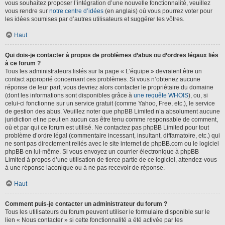
vous souhaitez proposer l’intégration d’une nouvelle fonctionnalité, veuillez
vous rendre sur
notre centre d’idées
(en anglais) où vous pourrez voter pour
les idées soumises par d’autres utilisateurs et suggérer les vôtres.
Haut
Qui dois-je contacter à propos de problèmes d’abus ou d’ordres légaux liés
à ce forum ?
Tous les administrateurs listés sur la page « L’équipe » devraient être un
contact approprié concernant ces problèmes. Si vous n’obtenez aucune
réponse de leur part, vous devriez alors contacter le propriétaire du domaine
(dont les informations sont disponibles grâce à
une requête WHOIS
), ou, si
celui-ci fonctionne sur un service gratuit (comme Yahoo, Free, etc.), le service
de gestion des abus. Veuillez noter que phpBB Limited n’a absolument aucune
juridiction et ne peut en aucun cas être tenu comme responsable de comment,
où et par qui ce forum est utilisé. Ne contactez pas phpBB Limited pour tout
problème d’ordre légal (commentaire incessant, insultant, diffamatoire, etc.) qui
ne sont pas directement reliés avec le site internet de phpBB.com ou le logiciel
phpBB en lui-même. Si vous envoyez un courrier électronique à phpBB
Limited à propos d’une utilisation de tierce partie de ce logiciel, attendez-vous
à une réponse laconique ou à ne pas recevoir de réponse.
Haut
Comment puis-je contacter un administrateur du forum ?
Tous les utilisateurs du forum peuvent utiliser le formulaire disponible sur le
lien « Nous contacter » si cette fonctionnalité a été activée par les