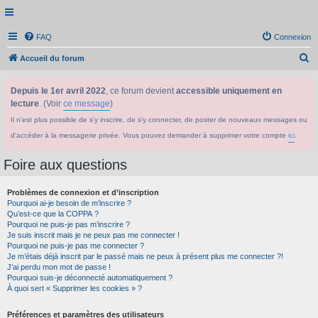
FAQ
Connexion
R
Accueil du forum
e
Depuis le 1er avril 2022
, ce forum devient
accessible uniquement en
c
lecture
. (Voir
ce message
)
h
Il n'est plus possible de s'y inscrire, de s'y connecter, de poster de nouveaux messages ou
e
d'accéder à la messagerie privée. Vous pouvez demander à supprimer votre compte
ici
.
r
c
Foire aux questions
h
Problèmes de connexion et d’inscription
e
Pourquoi ai-je besoin de m’inscrire ?
r
Qu’est-ce que la COPPA ?
Pourquoi ne puis-je pas m’inscrire ?
Je suis inscrit mais je ne peux pas me connecter !
Pourquoi ne puis-je pas me connecter ?
Je m’étais déjà inscrit par le passé mais ne peux à présent plus me connecter ?!
J’ai perdu mon mot de passe !
Pourquoi suis-je déconnecté automatiquement ?
À quoi sert « Supprimer les cookies » ?
Préférences et paramètres des utilisateurs