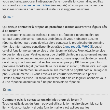
vous souhaitez proposer l’intégration d’une nouvelle fonctionnalité, veuillez
vous rendre sur
notre centre d’idées
(en anglais) où vous pourrez voter pour
les idées soumises par d’autres utilisateurs et suggérer les vôtres.
Haut
Qui dois-je contacter à propos de problèmes d’abus ou d’ordres légaux liés
à ce forum ?
Tous les administrateurs listés sur la page « L’équipe » devraient être un
contact approprié concernant ces problèmes. Si vous n’obtenez aucune
réponse de leur part, vous devriez alors contacter le propriétaire du domaine
(dont les informations sont disponibles grâce à
une requête WHOIS
), ou, si
celui-ci fonctionne sur un service gratuit (comme Yahoo, Free, etc.), le service
de gestion des abus. Veuillez noter que phpBB Limited n’a absolument aucune
juridiction et ne peut en aucun cas être tenu comme responsable de comment,
où et par qui ce forum est utilisé. Ne contactez pas phpBB Limited pour tout
problème d’ordre légal (commentaire incessant, insultant, diffamatoire, etc.) qui
ne sont pas directement reliés avec le site internet de phpBB.com ou le logiciel
phpBB en lui-même. Si vous envoyez un courrier électronique à phpBB
Limited à propos d’une utilisation de tierce partie de ce logiciel, attendez-vous
à une réponse laconique ou à ne pas recevoir de réponse.
Haut
Comment puis-je contacter un administrateur du forum ?
Tous les utilisateurs du forum peuvent utiliser le formulaire disponible sur le
lien « Nous contacter » si cette fonctionnalité a été activée par les