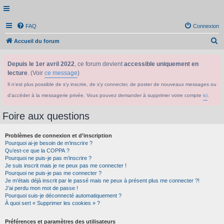
FAQ
Connexion
R
Accueil du forum
e
Depuis le 1er avril 2022
, ce forum devient
accessible uniquement en
c
lecture
. (Voir
ce message
)
h
Il n'est plus possible de s'y inscrire, de s'y connecter, de poster de nouveaux messages ou
e
d'accéder à la messagerie privée. Vous pouvez demander à supprimer votre compte
ici
.
r
c
Foire aux questions
h
Problèmes de connexion et d’inscription
e
Pourquoi ai-je besoin de m’inscrire ?
r
Qu’est-ce que la COPPA ?
Pourquoi ne puis-je pas m’inscrire ?
Je suis inscrit mais je ne peux pas me connecter !
Pourquoi ne puis-je pas me connecter ?
Je m’étais déjà inscrit par le passé mais ne peux à présent plus me connecter ?!
J’ai perdu mon mot de passe !
Pourquoi suis-je déconnecté automatiquement ?
À quoi sert « Supprimer les cookies » ?
Préférences et paramètres des utilisateurs