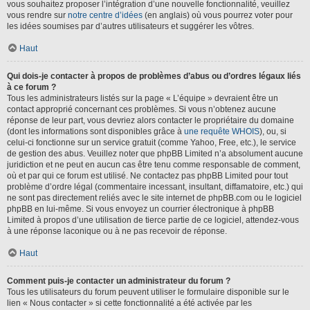
vous souhaitez proposer l’intégration d’une nouvelle fonctionnalité, veuillez
vous rendre sur
notre centre d’idées
(en anglais) où vous pourrez voter pour
les idées soumises par d’autres utilisateurs et suggérer les vôtres.
Haut
Qui dois-je contacter à propos de problèmes d’abus ou d’ordres légaux liés
à ce forum ?
Tous les administrateurs listés sur la page « L’équipe » devraient être un
contact approprié concernant ces problèmes. Si vous n’obtenez aucune
réponse de leur part, vous devriez alors contacter le propriétaire du domaine
(dont les informations sont disponibles grâce à
une requête WHOIS
), ou, si
celui-ci fonctionne sur un service gratuit (comme Yahoo, Free, etc.), le service
de gestion des abus. Veuillez noter que phpBB Limited n’a absolument aucune
juridiction et ne peut en aucun cas être tenu comme responsable de comment,
où et par qui ce forum est utilisé. Ne contactez pas phpBB Limited pour tout
problème d’ordre légal (commentaire incessant, insultant, diffamatoire, etc.) qui
ne sont pas directement reliés avec le site internet de phpBB.com ou le logiciel
phpBB en lui-même. Si vous envoyez un courrier électronique à phpBB
Limited à propos d’une utilisation de tierce partie de ce logiciel, attendez-vous
à une réponse laconique ou à ne pas recevoir de réponse.
Haut
Comment puis-je contacter un administrateur du forum ?
Tous les utilisateurs du forum peuvent utiliser le formulaire disponible sur le
lien « Nous contacter » si cette fonctionnalité a été activée par les