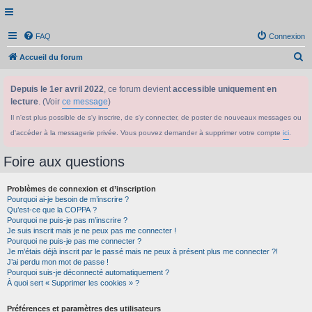
FAQ
Connexion
R
Accueil du forum
e
Depuis le 1er avril 2022
, ce forum devient
accessible uniquement en
c
lecture
. (Voir
ce message
)
h
Il n'est plus possible de s'y inscrire, de s'y connecter, de poster de nouveaux messages ou
e
d'accéder à la messagerie privée. Vous pouvez demander à supprimer votre compte
ici
.
r
c
Foire aux questions
h
Problèmes de connexion et d’inscription
e
Pourquoi ai-je besoin de m’inscrire ?
r
Qu’est-ce que la COPPA ?
Pourquoi ne puis-je pas m’inscrire ?
Je suis inscrit mais je ne peux pas me connecter !
Pourquoi ne puis-je pas me connecter ?
Je m’étais déjà inscrit par le passé mais ne peux à présent plus me connecter ?!
J’ai perdu mon mot de passe !
Pourquoi suis-je déconnecté automatiquement ?
À quoi sert « Supprimer les cookies » ?
Préférences et paramètres des utilisateurs