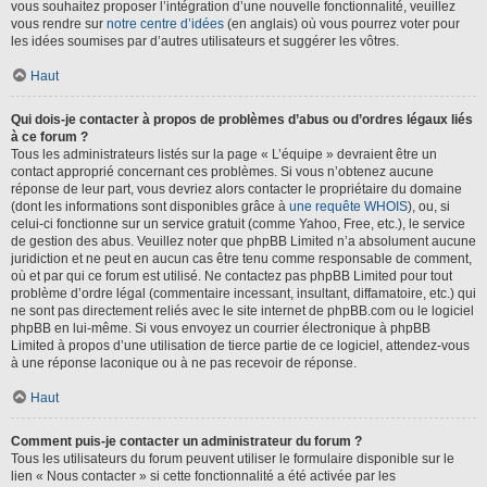
vous souhaitez proposer l’intégration d’une nouvelle fonctionnalité, veuillez
vous rendre sur
notre centre d’idées
(en anglais) où vous pourrez voter pour
les idées soumises par d’autres utilisateurs et suggérer les vôtres.
Haut
Qui dois-je contacter à propos de problèmes d’abus ou d’ordres légaux liés
à ce forum ?
Tous les administrateurs listés sur la page « L’équipe » devraient être un
contact approprié concernant ces problèmes. Si vous n’obtenez aucune
réponse de leur part, vous devriez alors contacter le propriétaire du domaine
(dont les informations sont disponibles grâce à
une requête WHOIS
), ou, si
celui-ci fonctionne sur un service gratuit (comme Yahoo, Free, etc.), le service
de gestion des abus. Veuillez noter que phpBB Limited n’a absolument aucune
juridiction et ne peut en aucun cas être tenu comme responsable de comment,
où et par qui ce forum est utilisé. Ne contactez pas phpBB Limited pour tout
problème d’ordre légal (commentaire incessant, insultant, diffamatoire, etc.) qui
ne sont pas directement reliés avec le site internet de phpBB.com ou le logiciel
phpBB en lui-même. Si vous envoyez un courrier électronique à phpBB
Limited à propos d’une utilisation de tierce partie de ce logiciel, attendez-vous
à une réponse laconique ou à ne pas recevoir de réponse.
Haut
Comment puis-je contacter un administrateur du forum ?
Tous les utilisateurs du forum peuvent utiliser le formulaire disponible sur le
lien « Nous contacter » si cette fonctionnalité a été activée par les