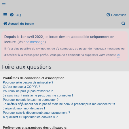
FAQ
Connexion
R
Accueil du forum
e
Depuis le 1er avril 2022
, ce forum devient
accessible uniquement en
c
lecture
. (Voir
ce message
)
h
Il n'est plus possible de s'y inscrire, de s'y connecter, de poster de nouveaux messages ou
e
d'accéder à la messagerie privée. Vous pouvez demander à supprimer votre compte
ici
.
r
c
Foire aux questions
h
Problèmes de connexion et d’inscription
e
Pourquoi ai-je besoin de m’inscrire ?
r
Qu’est-ce que la COPPA ?
Pourquoi ne puis-je pas m’inscrire ?
Je suis inscrit mais je ne peux pas me connecter !
Pourquoi ne puis-je pas me connecter ?
Je m’étais déjà inscrit par le passé mais ne peux à présent plus me connecter ?!
J’ai perdu mon mot de passe !
Pourquoi suis-je déconnecté automatiquement ?
À quoi sert « Supprimer les cookies » ?
Préférences et paramètres des utilisateurs