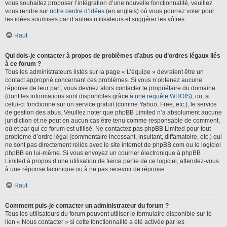
vous souhaitez proposer l’intégration d’une nouvelle fonctionnalité, veuillez
vous rendre sur
notre centre d’idées
(en anglais) où vous pourrez voter pour
les idées soumises par d’autres utilisateurs et suggérer les vôtres.
Haut
Qui dois-je contacter à propos de problèmes d’abus ou d’ordres légaux liés
à ce forum ?
Tous les administrateurs listés sur la page « L’équipe » devraient être un
contact approprié concernant ces problèmes. Si vous n’obtenez aucune
réponse de leur part, vous devriez alors contacter le propriétaire du domaine
(dont les informations sont disponibles grâce à
une requête WHOIS
), ou, si
celui-ci fonctionne sur un service gratuit (comme Yahoo, Free, etc.), le service
de gestion des abus. Veuillez noter que phpBB Limited n’a absolument aucune
juridiction et ne peut en aucun cas être tenu comme responsable de comment,
où et par qui ce forum est utilisé. Ne contactez pas phpBB Limited pour tout
problème d’ordre légal (commentaire incessant, insultant, diffamatoire, etc.) qui
ne sont pas directement reliés avec le site internet de phpBB.com ou le logiciel
phpBB en lui-même. Si vous envoyez un courrier électronique à phpBB
Limited à propos d’une utilisation de tierce partie de ce logiciel, attendez-vous
à une réponse laconique ou à ne pas recevoir de réponse.
Haut
Comment puis-je contacter un administrateur du forum ?
Tous les utilisateurs du forum peuvent utiliser le formulaire disponible sur le
lien « Nous contacter » si cette fonctionnalité a été activée par les