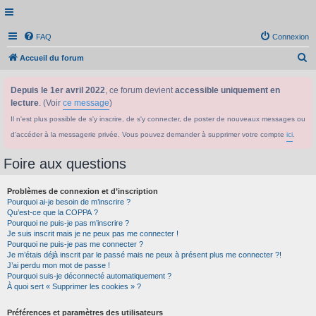
FAQ
Connexion
R
Accueil du forum
e
Depuis le 1er avril 2022
, ce forum devient
accessible uniquement en
c
lecture
. (Voir
ce message
)
h
Il n'est plus possible de s'y inscrire, de s'y connecter, de poster de nouveaux messages ou
e
d'accéder à la messagerie privée. Vous pouvez demander à supprimer votre compte
ici
.
r
c
Foire aux questions
h
Problèmes de connexion et d’inscription
e
Pourquoi ai-je besoin de m’inscrire ?
r
Qu’est-ce que la COPPA ?
Pourquoi ne puis-je pas m’inscrire ?
Je suis inscrit mais je ne peux pas me connecter !
Pourquoi ne puis-je pas me connecter ?
Je m’étais déjà inscrit par le passé mais ne peux à présent plus me connecter ?!
J’ai perdu mon mot de passe !
Pourquoi suis-je déconnecté automatiquement ?
À quoi sert « Supprimer les cookies » ?
Préférences et paramètres des utilisateurs