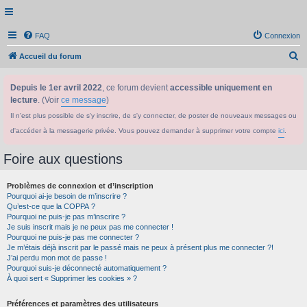
FAQ
Connexion
R
Accueil du forum
e
Depuis le 1er avril 2022
, ce forum devient
accessible uniquement en
c
lecture
. (Voir
ce message
)
h
Il n'est plus possible de s'y inscrire, de s'y connecter, de poster de nouveaux messages ou
e
d'accéder à la messagerie privée. Vous pouvez demander à supprimer votre compte
ici
.
r
c
Foire aux questions
h
Problèmes de connexion et d’inscription
e
Pourquoi ai-je besoin de m’inscrire ?
r
Qu’est-ce que la COPPA ?
Pourquoi ne puis-je pas m’inscrire ?
Je suis inscrit mais je ne peux pas me connecter !
Pourquoi ne puis-je pas me connecter ?
Je m’étais déjà inscrit par le passé mais ne peux à présent plus me connecter ?!
J’ai perdu mon mot de passe !
Pourquoi suis-je déconnecté automatiquement ?
À quoi sert « Supprimer les cookies » ?
Préférences et paramètres des utilisateurs