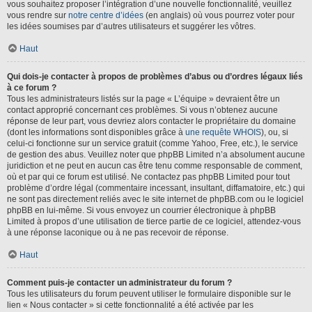
vous souhaitez proposer l’intégration d’une nouvelle fonctionnalité, veuillez
vous rendre sur
notre centre d’idées
(en anglais) où vous pourrez voter pour
les idées soumises par d’autres utilisateurs et suggérer les vôtres.
Haut
Qui dois-je contacter à propos de problèmes d’abus ou d’ordres légaux liés
à ce forum ?
Tous les administrateurs listés sur la page « L’équipe » devraient être un
contact approprié concernant ces problèmes. Si vous n’obtenez aucune
réponse de leur part, vous devriez alors contacter le propriétaire du domaine
(dont les informations sont disponibles grâce à
une requête WHOIS
), ou, si
celui-ci fonctionne sur un service gratuit (comme Yahoo, Free, etc.), le service
de gestion des abus. Veuillez noter que phpBB Limited n’a absolument aucune
juridiction et ne peut en aucun cas être tenu comme responsable de comment,
où et par qui ce forum est utilisé. Ne contactez pas phpBB Limited pour tout
problème d’ordre légal (commentaire incessant, insultant, diffamatoire, etc.) qui
ne sont pas directement reliés avec le site internet de phpBB.com ou le logiciel
phpBB en lui-même. Si vous envoyez un courrier électronique à phpBB
Limited à propos d’une utilisation de tierce partie de ce logiciel, attendez-vous
à une réponse laconique ou à ne pas recevoir de réponse.
Haut
Comment puis-je contacter un administrateur du forum ?
Tous les utilisateurs du forum peuvent utiliser le formulaire disponible sur le
lien « Nous contacter » si cette fonctionnalité a été activée par les