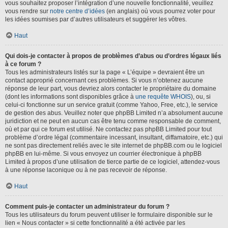
vous souhaitez proposer l’intégration d’une nouvelle fonctionnalité, veuillez
vous rendre sur
notre centre d’idées
(en anglais) où vous pourrez voter pour
les idées soumises par d’autres utilisateurs et suggérer les vôtres.
Haut
Qui dois-je contacter à propos de problèmes d’abus ou d’ordres légaux liés
à ce forum ?
Tous les administrateurs listés sur la page « L’équipe » devraient être un
contact approprié concernant ces problèmes. Si vous n’obtenez aucune
réponse de leur part, vous devriez alors contacter le propriétaire du domaine
(dont les informations sont disponibles grâce à
une requête WHOIS
), ou, si
celui-ci fonctionne sur un service gratuit (comme Yahoo, Free, etc.), le service
de gestion des abus. Veuillez noter que phpBB Limited n’a absolument aucune
juridiction et ne peut en aucun cas être tenu comme responsable de comment,
où et par qui ce forum est utilisé. Ne contactez pas phpBB Limited pour tout
problème d’ordre légal (commentaire incessant, insultant, diffamatoire, etc.) qui
ne sont pas directement reliés avec le site internet de phpBB.com ou le logiciel
phpBB en lui-même. Si vous envoyez un courrier électronique à phpBB
Limited à propos d’une utilisation de tierce partie de ce logiciel, attendez-vous
à une réponse laconique ou à ne pas recevoir de réponse.
Haut
Comment puis-je contacter un administrateur du forum ?
Tous les utilisateurs du forum peuvent utiliser le formulaire disponible sur le
lien « Nous contacter » si cette fonctionnalité a été activée par les