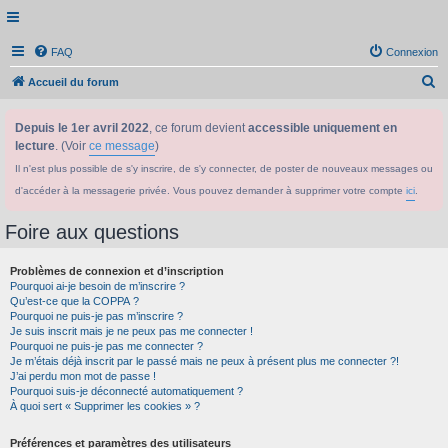
FAQ
Connexion
R
Accueil du forum
e
Depuis le 1er avril 2022
, ce forum devient
accessible uniquement en
c
lecture
. (Voir
ce message
)
h
Il n'est plus possible de s'y inscrire, de s'y connecter, de poster de nouveaux messages ou
e
d'accéder à la messagerie privée. Vous pouvez demander à supprimer votre compte
ici
.
r
c
Foire aux questions
h
Problèmes de connexion et d’inscription
e
Pourquoi ai-je besoin de m’inscrire ?
r
Qu’est-ce que la COPPA ?
Pourquoi ne puis-je pas m’inscrire ?
Je suis inscrit mais je ne peux pas me connecter !
Pourquoi ne puis-je pas me connecter ?
Je m’étais déjà inscrit par le passé mais ne peux à présent plus me connecter ?!
J’ai perdu mon mot de passe !
Pourquoi suis-je déconnecté automatiquement ?
À quoi sert « Supprimer les cookies » ?
Préférences et paramètres des utilisateurs