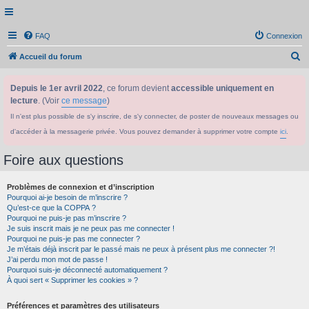
FAQ
Connexion
R
Accueil du forum
e
Depuis le 1er avril 2022
, ce forum devient
accessible uniquement en
c
lecture
. (Voir
ce message
)
h
Il n'est plus possible de s'y inscrire, de s'y connecter, de poster de nouveaux messages ou
e
d'accéder à la messagerie privée. Vous pouvez demander à supprimer votre compte
ici
.
r
c
Foire aux questions
h
Problèmes de connexion et d’inscription
e
Pourquoi ai-je besoin de m’inscrire ?
r
Qu’est-ce que la COPPA ?
Pourquoi ne puis-je pas m’inscrire ?
Je suis inscrit mais je ne peux pas me connecter !
Pourquoi ne puis-je pas me connecter ?
Je m’étais déjà inscrit par le passé mais ne peux à présent plus me connecter ?!
J’ai perdu mon mot de passe !
Pourquoi suis-je déconnecté automatiquement ?
À quoi sert « Supprimer les cookies » ?
Préférences et paramètres des utilisateurs