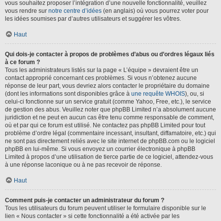
vous souhaitez proposer l’intégration d’une nouvelle fonctionnalité, veuillez
vous rendre sur
notre centre d’idées
(en anglais) où vous pourrez voter pour
les idées soumises par d’autres utilisateurs et suggérer les vôtres.
Haut
Qui dois-je contacter à propos de problèmes d’abus ou d’ordres légaux liés
à ce forum ?
Tous les administrateurs listés sur la page « L’équipe » devraient être un
contact approprié concernant ces problèmes. Si vous n’obtenez aucune
réponse de leur part, vous devriez alors contacter le propriétaire du domaine
(dont les informations sont disponibles grâce à
une requête WHOIS
), ou, si
celui-ci fonctionne sur un service gratuit (comme Yahoo, Free, etc.), le service
de gestion des abus. Veuillez noter que phpBB Limited n’a absolument aucune
juridiction et ne peut en aucun cas être tenu comme responsable de comment,
où et par qui ce forum est utilisé. Ne contactez pas phpBB Limited pour tout
problème d’ordre légal (commentaire incessant, insultant, diffamatoire, etc.) qui
ne sont pas directement reliés avec le site internet de phpBB.com ou le logiciel
phpBB en lui-même. Si vous envoyez un courrier électronique à phpBB
Limited à propos d’une utilisation de tierce partie de ce logiciel, attendez-vous
à une réponse laconique ou à ne pas recevoir de réponse.
Haut
Comment puis-je contacter un administrateur du forum ?
Tous les utilisateurs du forum peuvent utiliser le formulaire disponible sur le
lien « Nous contacter » si cette fonctionnalité a été activée par les