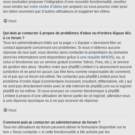
vous souhaitez proposer l’intégration d’une nouvelle fonctionnalité, veuillez
vous rendre sur
notre centre d’idées
(en anglais) où vous pourrez voter pour
les idées soumises par d’autres utilisateurs et suggérer les vôtres.
Haut
Qui dois-je contacter à propos de problèmes d’abus ou d’ordres légaux liés
à ce forum ?
Tous les administrateurs listés sur la page « L’équipe » devraient être un
contact approprié concernant ces problèmes. Si vous n’obtenez aucune
réponse de leur part, vous devriez alors contacter le propriétaire du domaine
(dont les informations sont disponibles grâce à
une requête WHOIS
), ou, si
celui-ci fonctionne sur un service gratuit (comme Yahoo, Free, etc.), le service
de gestion des abus. Veuillez noter que phpBB Limited n’a absolument aucune
juridiction et ne peut en aucun cas être tenu comme responsable de comment,
où et par qui ce forum est utilisé. Ne contactez pas phpBB Limited pour tout
problème d’ordre légal (commentaire incessant, insultant, diffamatoire, etc.) qui
ne sont pas directement reliés avec le site internet de phpBB.com ou le logiciel
phpBB en lui-même. Si vous envoyez un courrier électronique à phpBB
Limited à propos d’une utilisation de tierce partie de ce logiciel, attendez-vous
à une réponse laconique ou à ne pas recevoir de réponse.
Haut
Comment puis-je contacter un administrateur du forum ?
Tous les utilisateurs du forum peuvent utiliser le formulaire disponible sur le
lien « Nous contacter » si cette fonctionnalité a été activée par les