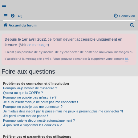
FAQ
Connexion
R
Accueil du forum
e
Depuis le 1er avril 2022
, ce forum devient
accessible uniquement en
c
lecture
. (Voir
ce message
)
h
Il n'est plus possible de s'y inscrire, de s'y connecter, de poster de nouveaux messages ou
e
d'accéder à la messagerie privée. Vous pouvez demander à supprimer votre compte
ici
.
r
c
Foire aux questions
h
Problèmes de connexion et d’inscription
e
Pourquoi ai-je besoin de m’inscrire ?
r
Qu’est-ce que la COPPA ?
Pourquoi ne puis-je pas m’inscrire ?
Je suis inscrit mais je ne peux pas me connecter !
Pourquoi ne puis-je pas me connecter ?
Je m’étais déjà inscrit par le passé mais ne peux à présent plus me connecter ?!
J’ai perdu mon mot de passe !
Pourquoi suis-je déconnecté automatiquement ?
À quoi sert « Supprimer les cookies » ?
Préférences et paramètres des utilisateurs