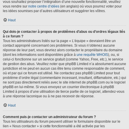
vous souhaitez proposer l’intégration d’une nouvelle fonctionnalité, veuillez
vous rendre sur
notre centre d’idées
(en anglais) où vous pourrez voter pour
les idées soumises par d’autres utilisateurs et suggérer les vôtres.
Haut
Qui dois-je contacter à propos de problèmes d’abus ou d’ordres légaux liés
à ce forum ?
Tous les administrateurs listés sur la page « L’équipe » devraient être un
contact approprié concernant ces problèmes. Si vous n’obtenez aucune
réponse de leur part, vous devriez alors contacter le propriétaire du domaine
(dont les informations sont disponibles grâce à
une requête WHOIS
), ou, si
celui-ci fonctionne sur un service gratuit (comme Yahoo, Free, etc.), le service
de gestion des abus. Veuillez noter que phpBB Limited n’a absolument aucune
juridiction et ne peut en aucun cas être tenu comme responsable de comment,
où et par qui ce forum est utilisé. Ne contactez pas phpBB Limited pour tout
problème d’ordre légal (commentaire incessant, insultant, diffamatoire, etc.) qui
ne sont pas directement reliés avec le site internet de phpBB.com ou le logiciel
phpBB en lui-même. Si vous envoyez un courrier électronique à phpBB
Limited à propos d’une utilisation de tierce partie de ce logiciel, attendez-vous
à une réponse laconique ou à ne pas recevoir de réponse.
Haut
Comment puis-je contacter un administrateur du forum ?
Tous les utilisateurs du forum peuvent utiliser le formulaire disponible sur le
lien « Nous contacter » si cette fonctionnalité a été activée par les