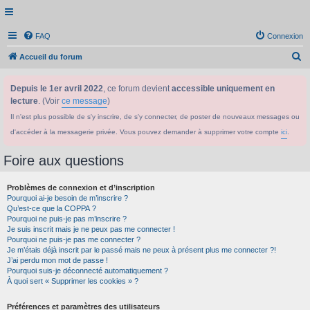
FAQ
Connexion
R
Accueil du forum
e
Depuis le 1er avril 2022
, ce forum devient
accessible uniquement en
c
lecture
. (Voir
ce message
)
h
Il n'est plus possible de s'y inscrire, de s'y connecter, de poster de nouveaux messages ou
e
d'accéder à la messagerie privée. Vous pouvez demander à supprimer votre compte
ici
.
r
c
Foire aux questions
h
Problèmes de connexion et d’inscription
e
Pourquoi ai-je besoin de m’inscrire ?
r
Qu’est-ce que la COPPA ?
Pourquoi ne puis-je pas m’inscrire ?
Je suis inscrit mais je ne peux pas me connecter !
Pourquoi ne puis-je pas me connecter ?
Je m’étais déjà inscrit par le passé mais ne peux à présent plus me connecter ?!
J’ai perdu mon mot de passe !
Pourquoi suis-je déconnecté automatiquement ?
À quoi sert « Supprimer les cookies » ?
Préférences et paramètres des utilisateurs