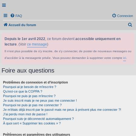
FAQ
Connexion
R
Accueil du forum
e
Depuis le 1er avril 2022
, ce forum devient
accessible uniquement en
c
lecture
. (Voir
ce message
)
h
Il n'est plus possible de s'y inscrire, de s'y connecter, de poster de nouveaux messages ou
e
d'accéder à la messagerie privée. Vous pouvez demander à supprimer votre compte
ici
.
r
c
Foire aux questions
h
Problèmes de connexion et d’inscription
e
Pourquoi ai-je besoin de m’inscrire ?
r
Qu’est-ce que la COPPA ?
Pourquoi ne puis-je pas m’inscrire ?
Je suis inscrit mais je ne peux pas me connecter !
Pourquoi ne puis-je pas me connecter ?
Je m’étais déjà inscrit par le passé mais ne peux à présent plus me connecter ?!
J’ai perdu mon mot de passe !
Pourquoi suis-je déconnecté automatiquement ?
À quoi sert « Supprimer les cookies » ?
Préférences et paramètres des utilisateurs