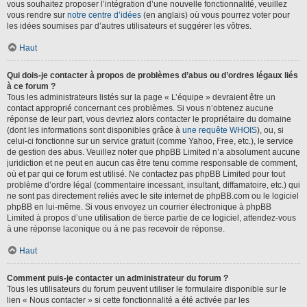
vous souhaitez proposer l’intégration d’une nouvelle fonctionnalité, veuillez
vous rendre sur
notre centre d’idées
(en anglais) où vous pourrez voter pour
les idées soumises par d’autres utilisateurs et suggérer les vôtres.
Haut
Qui dois-je contacter à propos de problèmes d’abus ou d’ordres légaux liés
à ce forum ?
Tous les administrateurs listés sur la page « L’équipe » devraient être un
contact approprié concernant ces problèmes. Si vous n’obtenez aucune
réponse de leur part, vous devriez alors contacter le propriétaire du domaine
(dont les informations sont disponibles grâce à
une requête WHOIS
), ou, si
celui-ci fonctionne sur un service gratuit (comme Yahoo, Free, etc.), le service
de gestion des abus. Veuillez noter que phpBB Limited n’a absolument aucune
juridiction et ne peut en aucun cas être tenu comme responsable de comment,
où et par qui ce forum est utilisé. Ne contactez pas phpBB Limited pour tout
problème d’ordre légal (commentaire incessant, insultant, diffamatoire, etc.) qui
ne sont pas directement reliés avec le site internet de phpBB.com ou le logiciel
phpBB en lui-même. Si vous envoyez un courrier électronique à phpBB
Limited à propos d’une utilisation de tierce partie de ce logiciel, attendez-vous
à une réponse laconique ou à ne pas recevoir de réponse.
Haut
Comment puis-je contacter un administrateur du forum ?
Tous les utilisateurs du forum peuvent utiliser le formulaire disponible sur le
lien « Nous contacter » si cette fonctionnalité a été activée par les