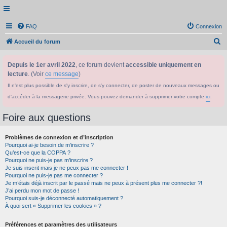
FAQ
Connexion
R
Accueil du forum
e
Depuis le 1er avril 2022
, ce forum devient
accessible uniquement en
c
lecture
. (Voir
ce message
)
h
Il n'est plus possible de s'y inscrire, de s'y connecter, de poster de nouveaux messages ou
e
d'accéder à la messagerie privée. Vous pouvez demander à supprimer votre compte
ici
.
r
c
Foire aux questions
h
Problèmes de connexion et d’inscription
e
Pourquoi ai-je besoin de m’inscrire ?
r
Qu’est-ce que la COPPA ?
Pourquoi ne puis-je pas m’inscrire ?
Je suis inscrit mais je ne peux pas me connecter !
Pourquoi ne puis-je pas me connecter ?
Je m’étais déjà inscrit par le passé mais ne peux à présent plus me connecter ?!
J’ai perdu mon mot de passe !
Pourquoi suis-je déconnecté automatiquement ?
À quoi sert « Supprimer les cookies » ?
Préférences et paramètres des utilisateurs