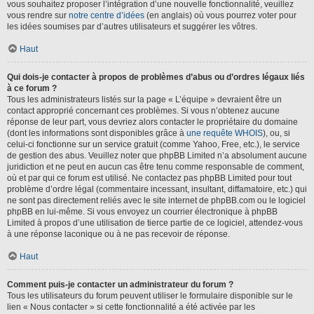
vous souhaitez proposer l’intégration d’une nouvelle fonctionnalité, veuillez
vous rendre sur
notre centre d’idées
(en anglais) où vous pourrez voter pour
les idées soumises par d’autres utilisateurs et suggérer les vôtres.
Haut
Qui dois-je contacter à propos de problèmes d’abus ou d’ordres légaux liés
à ce forum ?
Tous les administrateurs listés sur la page « L’équipe » devraient être un
contact approprié concernant ces problèmes. Si vous n’obtenez aucune
réponse de leur part, vous devriez alors contacter le propriétaire du domaine
(dont les informations sont disponibles grâce à
une requête WHOIS
), ou, si
celui-ci fonctionne sur un service gratuit (comme Yahoo, Free, etc.), le service
de gestion des abus. Veuillez noter que phpBB Limited n’a absolument aucune
juridiction et ne peut en aucun cas être tenu comme responsable de comment,
où et par qui ce forum est utilisé. Ne contactez pas phpBB Limited pour tout
problème d’ordre légal (commentaire incessant, insultant, diffamatoire, etc.) qui
ne sont pas directement reliés avec le site internet de phpBB.com ou le logiciel
phpBB en lui-même. Si vous envoyez un courrier électronique à phpBB
Limited à propos d’une utilisation de tierce partie de ce logiciel, attendez-vous
à une réponse laconique ou à ne pas recevoir de réponse.
Haut
Comment puis-je contacter un administrateur du forum ?
Tous les utilisateurs du forum peuvent utiliser le formulaire disponible sur le
lien « Nous contacter » si cette fonctionnalité a été activée par les