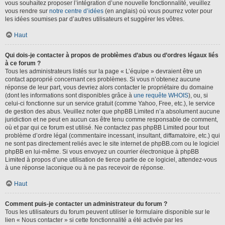
vous souhaitez proposer l’intégration d’une nouvelle fonctionnalité, veuillez
vous rendre sur
notre centre d’idées
(en anglais) où vous pourrez voter pour
les idées soumises par d’autres utilisateurs et suggérer les vôtres.
Haut
Qui dois-je contacter à propos de problèmes d’abus ou d’ordres légaux liés
à ce forum ?
Tous les administrateurs listés sur la page « L’équipe » devraient être un
contact approprié concernant ces problèmes. Si vous n’obtenez aucune
réponse de leur part, vous devriez alors contacter le propriétaire du domaine
(dont les informations sont disponibles grâce à
une requête WHOIS
), ou, si
celui-ci fonctionne sur un service gratuit (comme Yahoo, Free, etc.), le service
de gestion des abus. Veuillez noter que phpBB Limited n’a absolument aucune
juridiction et ne peut en aucun cas être tenu comme responsable de comment,
où et par qui ce forum est utilisé. Ne contactez pas phpBB Limited pour tout
problème d’ordre légal (commentaire incessant, insultant, diffamatoire, etc.) qui
ne sont pas directement reliés avec le site internet de phpBB.com ou le logiciel
phpBB en lui-même. Si vous envoyez un courrier électronique à phpBB
Limited à propos d’une utilisation de tierce partie de ce logiciel, attendez-vous
à une réponse laconique ou à ne pas recevoir de réponse.
Haut
Comment puis-je contacter un administrateur du forum ?
Tous les utilisateurs du forum peuvent utiliser le formulaire disponible sur le
lien « Nous contacter » si cette fonctionnalité a été activée par les