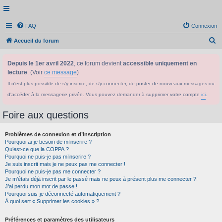
FAQ
Connexion
R
Accueil du forum
e
Depuis le 1er avril 2022
, ce forum devient
accessible uniquement en
c
lecture
. (Voir
ce message
)
h
Il n'est plus possible de s'y inscrire, de s'y connecter, de poster de nouveaux messages ou
e
d'accéder à la messagerie privée. Vous pouvez demander à supprimer votre compte
ici
.
r
c
Foire aux questions
h
Problèmes de connexion et d’inscription
e
Pourquoi ai-je besoin de m’inscrire ?
r
Qu’est-ce que la COPPA ?
Pourquoi ne puis-je pas m’inscrire ?
Je suis inscrit mais je ne peux pas me connecter !
Pourquoi ne puis-je pas me connecter ?
Je m’étais déjà inscrit par le passé mais ne peux à présent plus me connecter ?!
J’ai perdu mon mot de passe !
Pourquoi suis-je déconnecté automatiquement ?
À quoi sert « Supprimer les cookies » ?
Préférences et paramètres des utilisateurs