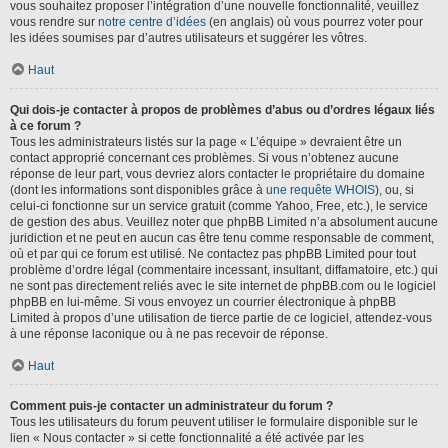
vous souhaitez proposer l’intégration d’une nouvelle fonctionnalité, veuillez
vous rendre sur
notre centre d’idées
(en anglais) où vous pourrez voter pour
les idées soumises par d’autres utilisateurs et suggérer les vôtres.
Haut
Qui dois-je contacter à propos de problèmes d’abus ou d’ordres légaux liés
à ce forum ?
Tous les administrateurs listés sur la page « L’équipe » devraient être un
contact approprié concernant ces problèmes. Si vous n’obtenez aucune
réponse de leur part, vous devriez alors contacter le propriétaire du domaine
(dont les informations sont disponibles grâce à
une requête WHOIS
), ou, si
celui-ci fonctionne sur un service gratuit (comme Yahoo, Free, etc.), le service
de gestion des abus. Veuillez noter que phpBB Limited n’a absolument aucune
juridiction et ne peut en aucun cas être tenu comme responsable de comment,
où et par qui ce forum est utilisé. Ne contactez pas phpBB Limited pour tout
problème d’ordre légal (commentaire incessant, insultant, diffamatoire, etc.) qui
ne sont pas directement reliés avec le site internet de phpBB.com ou le logiciel
phpBB en lui-même. Si vous envoyez un courrier électronique à phpBB
Limited à propos d’une utilisation de tierce partie de ce logiciel, attendez-vous
à une réponse laconique ou à ne pas recevoir de réponse.
Haut
Comment puis-je contacter un administrateur du forum ?
Tous les utilisateurs du forum peuvent utiliser le formulaire disponible sur le
lien « Nous contacter » si cette fonctionnalité a été activée par les