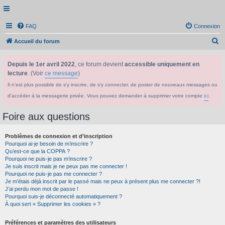
FAQ
Connexion
R
Accueil du forum
e
Depuis le 1er avril 2022
, ce forum devient
accessible uniquement en
c
lecture
. (Voir
ce message
)
h
Il n'est plus possible de s'y inscrire, de s'y connecter, de poster de nouveaux messages ou
e
d'accéder à la messagerie privée. Vous pouvez demander à supprimer votre compte
ici
.
r
c
Foire aux questions
h
Problèmes de connexion et d’inscription
e
Pourquoi ai-je besoin de m’inscrire ?
r
Qu’est-ce que la COPPA ?
Pourquoi ne puis-je pas m’inscrire ?
Je suis inscrit mais je ne peux pas me connecter !
Pourquoi ne puis-je pas me connecter ?
Je m’étais déjà inscrit par le passé mais ne peux à présent plus me connecter ?!
J’ai perdu mon mot de passe !
Pourquoi suis-je déconnecté automatiquement ?
À quoi sert « Supprimer les cookies » ?
Préférences et paramètres des utilisateurs