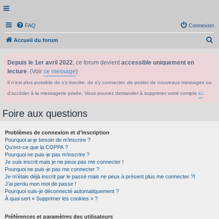
FAQ
Connexion
R
Accueil du forum
e
Depuis le 1er avril 2022
, ce forum devient
accessible uniquement en
c
lecture
. (Voir
ce message
)
h
Il n'est plus possible de s'y inscrire, de s'y connecter, de poster de nouveaux messages ou
e
d'accéder à la messagerie privée. Vous pouvez demander à supprimer votre compte
ici
.
r
c
Foire aux questions
h
Problèmes de connexion et d’inscription
e
Pourquoi ai-je besoin de m’inscrire ?
r
Qu’est-ce que la COPPA ?
Pourquoi ne puis-je pas m’inscrire ?
Je suis inscrit mais je ne peux pas me connecter !
Pourquoi ne puis-je pas me connecter ?
Je m’étais déjà inscrit par le passé mais ne peux à présent plus me connecter ?!
J’ai perdu mon mot de passe !
Pourquoi suis-je déconnecté automatiquement ?
À quoi sert « Supprimer les cookies » ?
Préférences et paramètres des utilisateurs