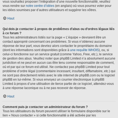
vous souhaitez proposer l’intégration d’une nouvelle fonctionnalité, veuillez
vous rendre sur
notre centre d’idées
(en anglais) où vous pourrez voter pour
les idées soumises par d’autres utilisateurs et suggérer les vôtres.
Haut
Qui dois-je contacter à propos de problèmes d’abus ou d’ordres légaux liés
à ce forum ?
Tous les administrateurs listés sur la page « L’équipe » devraient être un
contact approprié concernant ces problèmes. Si vous n’obtenez aucune
réponse de leur part, vous devriez alors contacter le propriétaire du domaine
(dont les informations sont disponibles grâce à
une requête WHOIS
), ou, si
celui-ci fonctionne sur un service gratuit (comme Yahoo, Free, etc.), le service
de gestion des abus. Veuillez noter que phpBB Limited n’a absolument aucune
juridiction et ne peut en aucun cas être tenu comme responsable de comment,
où et par qui ce forum est utilisé. Ne contactez pas phpBB Limited pour tout
problème d’ordre légal (commentaire incessant, insultant, diffamatoire, etc.) qui
ne sont pas directement reliés avec le site internet de phpBB.com ou le logiciel
phpBB en lui-même. Si vous envoyez un courrier électronique à phpBB
Limited à propos d’une utilisation de tierce partie de ce logiciel, attendez-vous
à une réponse laconique ou à ne pas recevoir de réponse.
Haut
Comment puis-je contacter un administrateur du forum ?
Tous les utilisateurs du forum peuvent utiliser le formulaire disponible sur le
lien « Nous contacter » si cette fonctionnalité a été activée par les