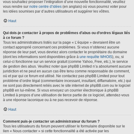
vous souhaitez proposer l’intégration d’une nouvelle fonctionnalité, veuillez
vous rendre sur
notre centre d’idées
(en anglais) où vous pourrez voter pour
les idées soumises par d’autres utilisateurs et suggérer les vôtres.
Haut
Qui dois-je contacter à propos de problèmes d’abus ou d’ordres légaux liés
à ce forum ?
Tous les administrateurs listés sur la page « L’équipe » devraient être un
contact approprié concernant ces problèmes. Si vous n’obtenez aucune
réponse de leur part, vous devriez alors contacter le propriétaire du domaine
(dont les informations sont disponibles grâce à
une requête WHOIS
), ou, si
celui-ci fonctionne sur un service gratuit (comme Yahoo, Free, etc.), le service
de gestion des abus. Veuillez noter que phpBB Limited n’a absolument aucune
juridiction et ne peut en aucun cas être tenu comme responsable de comment,
où et par qui ce forum est utilisé. Ne contactez pas phpBB Limited pour tout
problème d’ordre légal (commentaire incessant, insultant, diffamatoire, etc.) qui
ne sont pas directement reliés avec le site internet de phpBB.com ou le logiciel
phpBB en lui-même. Si vous envoyez un courrier électronique à phpBB
Limited à propos d’une utilisation de tierce partie de ce logiciel, attendez-vous
à une réponse laconique ou à ne pas recevoir de réponse.
Haut
Comment puis-je contacter un administrateur du forum ?
Tous les utilisateurs du forum peuvent utiliser le formulaire disponible sur le
lien « Nous contacter » si cette fonctionnalité a été activée par les