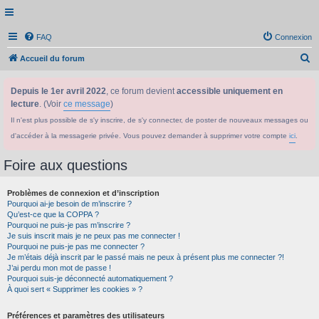
FAQ
Connexion
R
Accueil du forum
e
Depuis le 1er avril 2022
, ce forum devient
accessible uniquement en
c
lecture
. (Voir
ce message
)
h
Il n'est plus possible de s'y inscrire, de s'y connecter, de poster de nouveaux messages ou
e
d'accéder à la messagerie privée. Vous pouvez demander à supprimer votre compte
ici
.
r
c
Foire aux questions
h
Problèmes de connexion et d’inscription
e
Pourquoi ai-je besoin de m’inscrire ?
r
Qu’est-ce que la COPPA ?
Pourquoi ne puis-je pas m’inscrire ?
Je suis inscrit mais je ne peux pas me connecter !
Pourquoi ne puis-je pas me connecter ?
Je m’étais déjà inscrit par le passé mais ne peux à présent plus me connecter ?!
J’ai perdu mon mot de passe !
Pourquoi suis-je déconnecté automatiquement ?
À quoi sert « Supprimer les cookies » ?
Préférences et paramètres des utilisateurs