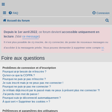
FAQ
Connexion
R
Accueil du forum
e
Depuis le 1er avril 2022
, ce forum devient
accessible uniquement en
c
lecture
. (Voir
ce message
)
h
Il n'est plus possible de s'y inscrire, de s'y connecter, de poster de nouveaux messages ou
e
d'accéder à la messagerie privée. Vous pouvez demander à supprimer votre compte
ici
.
r
c
Foire aux questions
h
Problèmes de connexion et d’inscription
e
Pourquoi ai-je besoin de m’inscrire ?
r
Qu’est-ce que la COPPA ?
Pourquoi ne puis-je pas m’inscrire ?
Je suis inscrit mais je ne peux pas me connecter !
Pourquoi ne puis-je pas me connecter ?
Je m’étais déjà inscrit par le passé mais ne peux à présent plus me connecter ?!
J’ai perdu mon mot de passe !
Pourquoi suis-je déconnecté automatiquement ?
À quoi sert « Supprimer les cookies » ?
Préférences et paramètres des utilisateurs