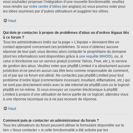
vous souhaitez proposer l’intégration d’une nouvelle fonctionnalité, veuillez
vous rendre sur
notre centre d’idées
(en anglais) où vous pourrez voter pour
les idées soumises par d’autres utilisateurs et suggérer les vôtres.
Haut
Qui dois-je contacter à propos de problèmes d’abus ou d’ordres légaux liés
à ce forum ?
Tous les administrateurs listés sur la page « L’équipe » devraient être un
contact approprié concernant ces problèmes. Si vous n’obtenez aucune
réponse de leur part, vous devriez alors contacter le propriétaire du domaine
(dont les informations sont disponibles grâce à
une requête WHOIS
), ou, si
celui-ci fonctionne sur un service gratuit (comme Yahoo, Free, etc.), le service
de gestion des abus. Veuillez noter que phpBB Limited n’a absolument aucune
juridiction et ne peut en aucun cas être tenu comme responsable de comment,
où et par qui ce forum est utilisé. Ne contactez pas phpBB Limited pour tout
problème d’ordre légal (commentaire incessant, insultant, diffamatoire, etc.) qui
ne sont pas directement reliés avec le site internet de phpBB.com ou le logiciel
phpBB en lui-même. Si vous envoyez un courrier électronique à phpBB
Limited à propos d’une utilisation de tierce partie de ce logiciel, attendez-vous
à une réponse laconique ou à ne pas recevoir de réponse.
Haut
Comment puis-je contacter un administrateur du forum ?
Tous les utilisateurs du forum peuvent utiliser le formulaire disponible sur le
lien « Nous contacter » si cette fonctionnalité a été activée par les