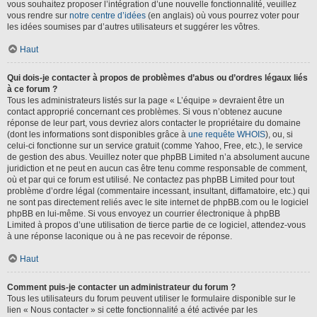
vous souhaitez proposer l’intégration d’une nouvelle fonctionnalité, veuillez
vous rendre sur
notre centre d’idées
(en anglais) où vous pourrez voter pour
les idées soumises par d’autres utilisateurs et suggérer les vôtres.
Haut
Qui dois-je contacter à propos de problèmes d’abus ou d’ordres légaux liés
à ce forum ?
Tous les administrateurs listés sur la page « L’équipe » devraient être un
contact approprié concernant ces problèmes. Si vous n’obtenez aucune
réponse de leur part, vous devriez alors contacter le propriétaire du domaine
(dont les informations sont disponibles grâce à
une requête WHOIS
), ou, si
celui-ci fonctionne sur un service gratuit (comme Yahoo, Free, etc.), le service
de gestion des abus. Veuillez noter que phpBB Limited n’a absolument aucune
juridiction et ne peut en aucun cas être tenu comme responsable de comment,
où et par qui ce forum est utilisé. Ne contactez pas phpBB Limited pour tout
problème d’ordre légal (commentaire incessant, insultant, diffamatoire, etc.) qui
ne sont pas directement reliés avec le site internet de phpBB.com ou le logiciel
phpBB en lui-même. Si vous envoyez un courrier électronique à phpBB
Limited à propos d’une utilisation de tierce partie de ce logiciel, attendez-vous
à une réponse laconique ou à ne pas recevoir de réponse.
Haut
Comment puis-je contacter un administrateur du forum ?
Tous les utilisateurs du forum peuvent utiliser le formulaire disponible sur le
lien « Nous contacter » si cette fonctionnalité a été activée par les