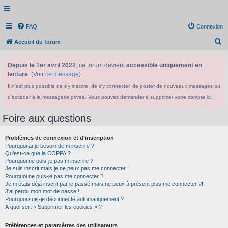
FAQ
Connexion
R
Accueil du forum
e
Depuis le 1er avril 2022
, ce forum devient
accessible uniquement en
c
lecture
. (Voir
ce message
)
h
Il n'est plus possible de s'y inscrire, de s'y connecter, de poster de nouveaux messages ou
e
d'accéder à la messagerie privée. Vous pouvez demander à supprimer votre compte
ici
.
r
c
Foire aux questions
h
Problèmes de connexion et d’inscription
e
Pourquoi ai-je besoin de m’inscrire ?
r
Qu’est-ce que la COPPA ?
Pourquoi ne puis-je pas m’inscrire ?
Je suis inscrit mais je ne peux pas me connecter !
Pourquoi ne puis-je pas me connecter ?
Je m’étais déjà inscrit par le passé mais ne peux à présent plus me connecter ?!
J’ai perdu mon mot de passe !
Pourquoi suis-je déconnecté automatiquement ?
À quoi sert « Supprimer les cookies » ?
Préférences et paramètres des utilisateurs