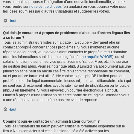
vous souhaitez proposer l’intégration d’une nouvelle fonctionnalité, veuillez
vous rendre sur
notre centre d’idées
(en anglais) où vous pourrez voter pour
les idées soumises par d’autres utilisateurs et suggérer les vôtres.
Haut
Qui dois-je contacter à propos de problèmes d’abus ou d’ordres légaux liés
à ce forum ?
Tous les administrateurs listés sur la page « L’équipe » devraient être un
contact approprié concernant ces problèmes. Si vous n’obtenez aucune
réponse de leur part, vous devriez alors contacter le propriétaire du domaine
(dont les informations sont disponibles grâce à
une requête WHOIS
), ou, si
celui-ci fonctionne sur un service gratuit (comme Yahoo, Free, etc.), le service
de gestion des abus. Veuillez noter que phpBB Limited n’a absolument aucune
juridiction et ne peut en aucun cas être tenu comme responsable de comment,
où et par qui ce forum est utilisé. Ne contactez pas phpBB Limited pour tout
problème d’ordre légal (commentaire incessant, insultant, diffamatoire, etc.) qui
ne sont pas directement reliés avec le site internet de phpBB.com ou le logiciel
phpBB en lui-même. Si vous envoyez un courrier électronique à phpBB
Limited à propos d’une utilisation de tierce partie de ce logiciel, attendez-vous
à une réponse laconique ou à ne pas recevoir de réponse.
Haut
Comment puis-je contacter un administrateur du forum ?
Tous les utilisateurs du forum peuvent utiliser le formulaire disponible sur le
lien « Nous contacter » si cette fonctionnalité a été activée par les