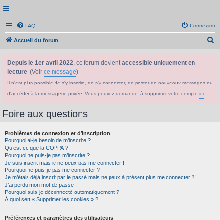
FAQ
Connexion
R
Accueil du forum
e
Depuis le 1er avril 2022
, ce forum devient
accessible uniquement en
c
lecture
. (Voir
ce message
)
h
Il n'est plus possible de s'y inscrire, de s'y connecter, de poster de nouveaux messages ou
e
d'accéder à la messagerie privée. Vous pouvez demander à supprimer votre compte
ici
.
r
c
Foire aux questions
h
Problèmes de connexion et d’inscription
e
Pourquoi ai-je besoin de m’inscrire ?
r
Qu’est-ce que la COPPA ?
Pourquoi ne puis-je pas m’inscrire ?
Je suis inscrit mais je ne peux pas me connecter !
Pourquoi ne puis-je pas me connecter ?
Je m’étais déjà inscrit par le passé mais ne peux à présent plus me connecter ?!
J’ai perdu mon mot de passe !
Pourquoi suis-je déconnecté automatiquement ?
À quoi sert « Supprimer les cookies » ?
Préférences et paramètres des utilisateurs