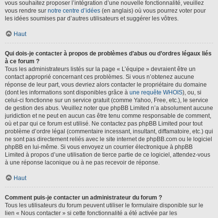
vous souhaitez proposer l’intégration d’une nouvelle fonctionnalité, veuillez
vous rendre sur
notre centre d’idées
(en anglais) où vous pourrez voter pour
les idées soumises par d’autres utilisateurs et suggérer les vôtres.
Haut
Qui dois-je contacter à propos de problèmes d’abus ou d’ordres légaux liés
à ce forum ?
Tous les administrateurs listés sur la page « L’équipe » devraient être un
contact approprié concernant ces problèmes. Si vous n’obtenez aucune
réponse de leur part, vous devriez alors contacter le propriétaire du domaine
(dont les informations sont disponibles grâce à
une requête WHOIS
), ou, si
celui-ci fonctionne sur un service gratuit (comme Yahoo, Free, etc.), le service
de gestion des abus. Veuillez noter que phpBB Limited n’a absolument aucune
juridiction et ne peut en aucun cas être tenu comme responsable de comment,
où et par qui ce forum est utilisé. Ne contactez pas phpBB Limited pour tout
problème d’ordre légal (commentaire incessant, insultant, diffamatoire, etc.) qui
ne sont pas directement reliés avec le site internet de phpBB.com ou le logiciel
phpBB en lui-même. Si vous envoyez un courrier électronique à phpBB
Limited à propos d’une utilisation de tierce partie de ce logiciel, attendez-vous
à une réponse laconique ou à ne pas recevoir de réponse.
Haut
Comment puis-je contacter un administrateur du forum ?
Tous les utilisateurs du forum peuvent utiliser le formulaire disponible sur le
lien « Nous contacter » si cette fonctionnalité a été activée par les