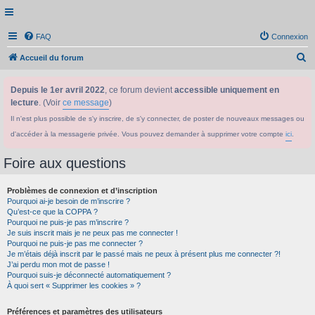
FAQ
Connexion
R
Accueil du forum
e
Depuis le 1er avril 2022
, ce forum devient
accessible uniquement en
c
lecture
. (Voir
ce message
)
h
Il n'est plus possible de s'y inscrire, de s'y connecter, de poster de nouveaux messages ou
e
d'accéder à la messagerie privée. Vous pouvez demander à supprimer votre compte
ici
.
r
c
Foire aux questions
h
Problèmes de connexion et d’inscription
e
Pourquoi ai-je besoin de m’inscrire ?
r
Qu’est-ce que la COPPA ?
Pourquoi ne puis-je pas m’inscrire ?
Je suis inscrit mais je ne peux pas me connecter !
Pourquoi ne puis-je pas me connecter ?
Je m’étais déjà inscrit par le passé mais ne peux à présent plus me connecter ?!
J’ai perdu mon mot de passe !
Pourquoi suis-je déconnecté automatiquement ?
À quoi sert « Supprimer les cookies » ?
Préférences et paramètres des utilisateurs