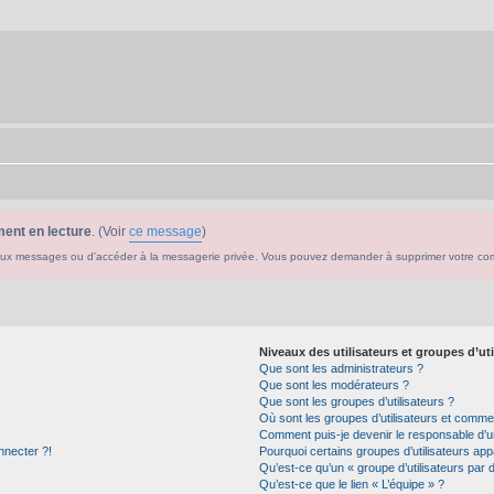
ent en lecture
. (Voir
ce message
)
ouveaux messages ou d'accéder à la messagerie privée. Vous pouvez demander à supprimer votre c
Niveaux des utilisateurs et groupes d’uti
Que sont les administrateurs ?
Que sont les modérateurs ?
Que sont les groupes d’utilisateurs ?
Où sont les groupes d’utilisateurs et commen
Comment puis-je devenir le responsable d’un
nnecter ?!
Pourquoi certains groupes d’utilisateurs app
Qu’est-ce qu’un « groupe d’utilisateurs par 
Qu’est-ce que le lien « L’équipe » ?