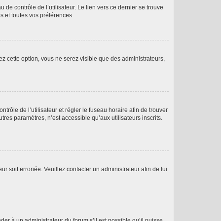
de contrôle de l’utilisateur. Le lien vers ce dernier se trouve
s et toutes vos préférences.
ez cette option, vous ne serez visible que des administrateurs,
ntrôle de l’utilisateur et régler le fuseau horaire afin de trouver
es paramètres, n’est accessible qu’aux utilisateurs inscrits.
ur soit erronée. Veuillez contacter un administrateur afin de lui
der à un administrateur du forum s’il est possible qu’il puisse