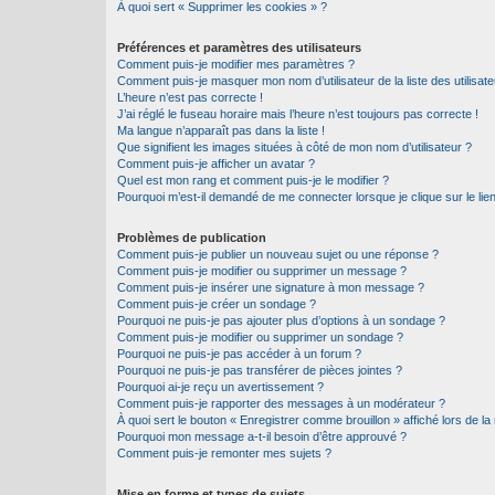
À quoi sert « Supprimer les cookies » ?
Préférences et paramètres des utilisateurs
Comment puis-je modifier mes paramètres ?
Comment puis-je masquer mon nom d’utilisateur de la liste des utilisate
L’heure n’est pas correcte !
J’ai réglé le fuseau horaire mais l’heure n’est toujours pas correcte !
Ma langue n’apparaît pas dans la liste !
Que signifient les images situées à côté de mon nom d’utilisateur ?
Comment puis-je afficher un avatar ?
Quel est mon rang et comment puis-je le modifier ?
Pourquoi m’est-il demandé de me connecter lorsque je clique sur le lien 
Problèmes de publication
Comment puis-je publier un nouveau sujet ou une réponse ?
Comment puis-je modifier ou supprimer un message ?
Comment puis-je insérer une signature à mon message ?
Comment puis-je créer un sondage ?
Pourquoi ne puis-je pas ajouter plus d’options à un sondage ?
Comment puis-je modifier ou supprimer un sondage ?
Pourquoi ne puis-je pas accéder à un forum ?
Pourquoi ne puis-je pas transférer de pièces jointes ?
Pourquoi ai-je reçu un avertissement ?
Comment puis-je rapporter des messages à un modérateur ?
À quoi sert le bouton « Enregistrer comme brouillon » affiché lors de la 
Pourquoi mon message a-t-il besoin d’être approuvé ?
Comment puis-je remonter mes sujets ?
Mise en forme et types de sujets