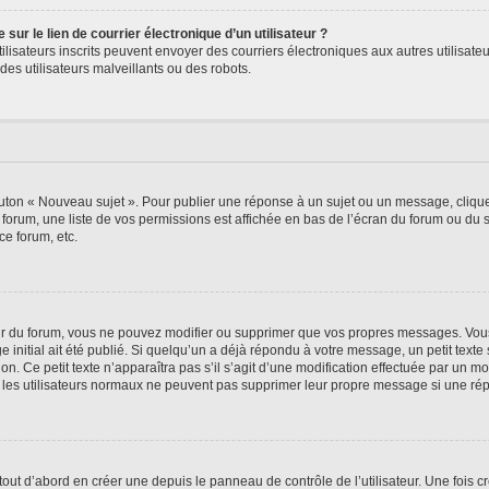
ur le lien de courrier électronique d’un utilisateur ?
s utilisateurs inscrits peuvent envoyer des courriers électroniques aux autres utili
es utilisateurs malveillants ou des robots.
outon « Nouveau sujet ». Pour publier une réponse à un sujet ou un message, cliqu
 forum, une liste de vos permissions est affichée en bas de l’écran du forum ou du
ce forum, etc.
r du forum, vous ne pouvez modifier ou supprimer que vos propres messages. Vou
 initial ait été publié. Si quelqu’un a déjà répondu à votre message, un petit text
ion. Ce petit texte n’apparaîtra pas s’il s’agit d’une modification effectuée par un 
ue les utilisateurs normaux ne peuvent pas supprimer leur propre message si une ré
ut d’abord en créer une depuis le panneau de contrôle de l’utilisateur. Une fois c