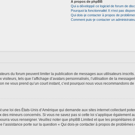
À propos de phpBB
Qui a développé ce logiciel de forum de dis
Pourquoi la fonctionnalité X n’est pas dispon
Qui dois-je contacter à propos de problèmes
Comment puis-je contacter un administrateu
trateurs du forum peuvent limiter la publication de messages aux utilisateurs inscri
visiteurs, tels que l’affichage d’avatars personnalisés, l’utilisation de la messager
ription ne vous prend qu’un court instant, c’est pourquoi nous vous recommandons de l
t une loi des États-Unis d’Amérique qui demande aux sites internet collectant pot
 des mineurs concernés. Si vous ne savez pas si cette loi s’applique également au
 pourra vous renseigner. Veuillez noter que phpBB Limited et que les propriétaires
ue l’assistance porte sur la question « Qui dois-je contacter à propos de problèmes 