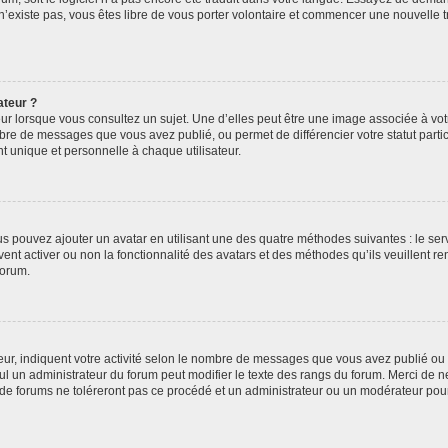
 n’existe pas, vous êtes libre de vous porter volontaire et commencer une nouvelle t
ateur ?
ur lorsque vous consultez un sujet. Une d’elles peut être une image associée à vo
mbre de messages que vous avez publié, ou permet de différencier votre statut parti
 unique et personnelle à chaque utilisateur.
ous pouvez ajouter un avatar en utilisant une des quatre méthodes suivantes : le serv
ent activer ou non la fonctionnalité des avatars et des méthodes qu’ils veuillent ren
forum.
ur, indiquent votre activité selon le nombre de messages que vous avez publié ou id
eul un administrateur du forum peut modifier le texte des rangs du forum. Merci de 
de forums ne toléreront pas ce procédé et un administrateur ou un modérateur pou