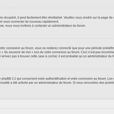
 récupéré, il peut facilement être réinitialisé. Veuillez vous rendre sur la page de
voir vous connecter de nouveau rapidement.
sse, nous vous invitons à contacter un administrateur du forum.
otre connexion au forum, vous ne resterez connecté que pour une période prédéfinie
se « Se souvenir de moi » lors de votre connexion au forum. Ceci n’est pas recomm
’arrivez pas à trouver cette case à cocher, il est probable qu’un administrateur du fo
 phpBB 3.2 qui conservent votre authentification et votre connexion au forum. Les 
tionnalité a été activée par un administrateur du forum. Si vous rencontrez des pro