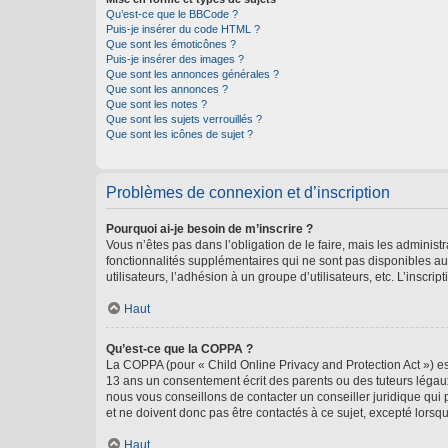
Qu’est-ce que le BBCode ?
Puis-je insérer du code HTML ?
Que sont les émoticônes ?
Puis-je insérer des images ?
Que sont les annonces générales ?
Que sont les annonces ?
Que sont les notes ?
Que sont les sujets verrouillés ?
Que sont les icônes de sujet ?
Problèmes de connexion et d’inscription
Pourquoi ai-je besoin de m’inscrire ?
Vous n’êtes pas dans l’obligation de le faire, mais les adminis
fonctionnalités supplémentaires qui ne sont pas disponibles aux 
utilisateurs, l’adhésion à un groupe d’utilisateurs, etc. L’insc
Haut
Qu’est-ce que la COPPA ?
La COPPA (pour « Child Online Privacy and Protection Act ») es
13 ans un consentement écrit des parents ou des tuteurs légaux
nous vous conseillons de contacter un conseiller juridique qui
et ne doivent donc pas être contactés à ce sujet, excepté lorsq
Haut