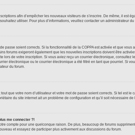
inscriptions afin d’empêcher les nouveaux visiteurs de s’inscrire. De même, il est é
s souhaitez utiliser. Pour plus d’informations, veuillez contacter un administrateur du
t de passe soient corrects. Si la fonctionnalité de la COPPA est activée et que vous 
ains forums exigeront également que les nouvelles inscriptions doivent être activée
te lors de votre inscription. Si vous aviez reçu un courrier électronique, consultez l
r électronique ou le courrier électronique a été filtré en tant que pourriel. Si vo
rateur du forum.
out que votre nom d’utilisateur et votre mot de passe soient corrects. Si tel est le
iétaire du site internet ait un problème de configuration et qu’il soit nécessaire de l
 plus me connecter ?!
votre compte pour une quelconque raison. De plus, beaucoup de forums suppriment pér
 nouveau et essayez de participer plus activement aux discussions du forum.