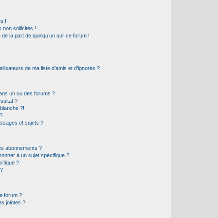
s !
non sollicités !
e de la part de quelqu’un sur ce forum !
lisateurs de ma liste d’amis et d’ignorés ?
ans un ou des forums ?
sultat ?
blanche ?!
?
ssages et sujets ?
t les abonnements ?
onner à un sujet spécifique ?
ifique ?
 ?
ce forum ?
s jointes ?