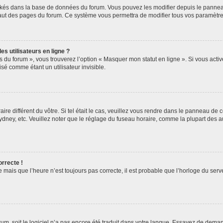
ockés dans la base de données du forum. Vous pouvez les modifier depuis le panneau 
haut des pages du forum. Ce système vous permettra de modifier tous vos paramètre
s utilisateurs en ligne ?
s du forum », vous trouverez l’option « Masquer mon statut en ligne ». Si vous activ
é comme étant un utilisateur invisible.
aire différent du vôtre. Si tel était le cas, veuillez vous rendre dans le panneau de co
ey, etc. Veuillez noter que le réglage du fuseau horaire, comme la plupart des autr
orrecte !
 mais que l’heure n’est toujours pas correcte, il est probable que l’horloge du serve
orum, soit le logiciel n’a pas encore été traduit dans votre langue. Essayez de deman