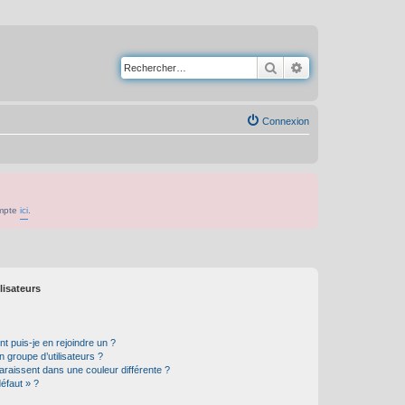
Rechercher
Recherche avancé
Connexion
ompte
ici
.
lisateurs
t puis-je en rejoindre un ?
 groupe d’utilisateurs ?
araissent dans une couleur différente ?
défaut » ?